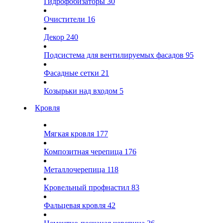
Гидрофобизаторы
30
Очистители
16
Декор
240
Подсистема для вентилируемых фасадов
95
Фасадные сетки
21
Козырьки над входом
5
Кровля
Мягкая кровля
177
Композитная черепица
176
Металлочерепица
118
Кровельный профнастил
83
Фальцевая кровля
42