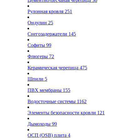
Цементно-песчаная черепица
36
Рулонная кровля
251
Ондулин
25
Снегозадержатели
145
Софиты
99
Флюгеры
72
Керамическая черепица
475
Шпили
5
ПВХ мембраны
155
Водосточные системы
1162
Элементы безопасности кровли
121
Дымоходы
99
ОСП (OSB) плита
4