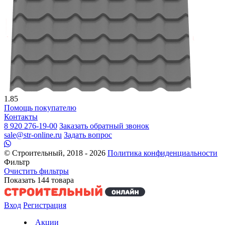
1.85
Помощь покупателю
Контакты
8 920 276-19-00
Заказать обратный звонок
sale@str-online.ru
Задать вопрос
© Строительный, 2018 - 2026
Политика конфиденциальности
Фильтр
Очистить фильтры
Показать
144
товара
Вход
Регистрация
Акции