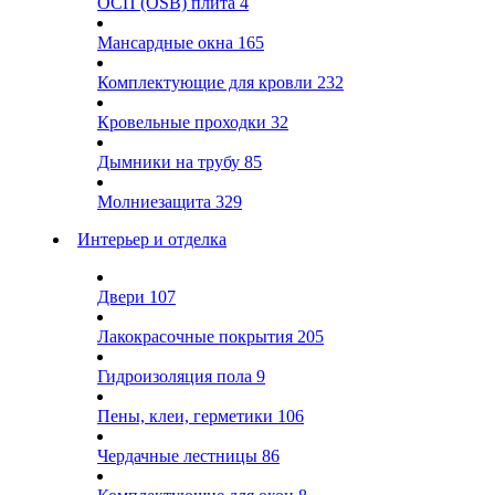
ОСП (OSB) плита
4
Мансардные окна
165
Комплектующие для кровли
232
Кровельные проходки
32
Дымники на трубу
85
Молниезащита
329
Интерьер и отделка
Двери
107
Лакокрасочные покрытия
205
Гидроизоляция пола
9
Пены, клеи, герметики
106
Чердачные лестницы
86