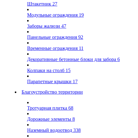
Штакетник
27
Модульные ограждения
19
Заборы жалюзи
47
Панельные ограждения
92
Временные ограждения
11
Декоративные бетонные блоки для забора
6
Колпаки на столб
15
Парапетные крышки
17
Благоустройство территории
Тротуарная плитка
68
Дорожные элементы
8
Наземный водоотвод
338