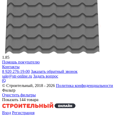
1.85
Помощь покупателю
Контакты
8 920 276-19-00
Заказать обратный звонок
sale@str-online.ru
Задать вопрос
© Строительный, 2018 - 2026
Политика конфиденциальности
Фильтр
Очистить фильтры
Показать
144
товара
Вход
Регистрация