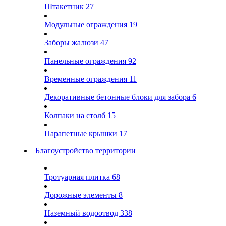
Штакетник
27
Модульные ограждения
19
Заборы жалюзи
47
Панельные ограждения
92
Временные ограждения
11
Декоративные бетонные блоки для забора
6
Колпаки на столб
15
Парапетные крышки
17
Благоустройство территории
Тротуарная плитка
68
Дорожные элементы
8
Наземный водоотвод
338