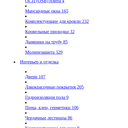
ОСП (OSB) плита
4
Мансардные окна
165
Комплектующие для кровли
232
Кровельные проходки
32
Дымники на трубу
85
Молниезащита
329
Интерьер и отделка
Двери
107
Лакокрасочные покрытия
205
Гидроизоляция пола
9
Пены, клеи, герметики
106
Чердачные лестницы
86