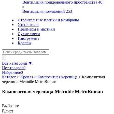
Вентиляция подкровельного пространства
46
Вентиляция помещений
253
Строительные пленки и мембраны
Утеплители
Праймеры и мастики
Сухие смеси
Инструмент
Крепеж
Все категории ▼
Нет товаров
0
Избранное
0
Каталог
>
Кровля
>
Композитная черепица
>
Композитная
черепица Metrotile MetroRoman
Композитная черепица Metrotile MetroRoman
Выбрано:
₽/лист