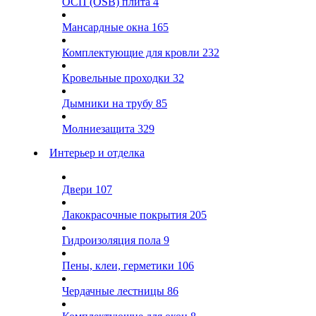
ОСП (OSB) плита
4
Мансардные окна
165
Комплектующие для кровли
232
Кровельные проходки
32
Дымники на трубу
85
Молниезащита
329
Интерьер и отделка
Двери
107
Лакокрасочные покрытия
205
Гидроизоляция пола
9
Пены, клеи, герметики
106
Чердачные лестницы
86