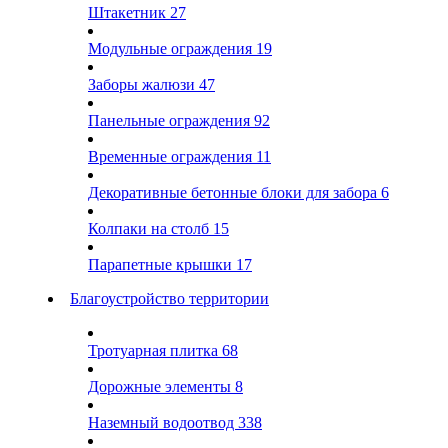
Штакетник
27
Модульные ограждения
19
Заборы жалюзи
47
Панельные ограждения
92
Временные ограждения
11
Декоративные бетонные блоки для забора
6
Колпаки на столб
15
Парапетные крышки
17
Благоустройство территории
Тротуарная плитка
68
Дорожные элементы
8
Наземный водоотвод
338