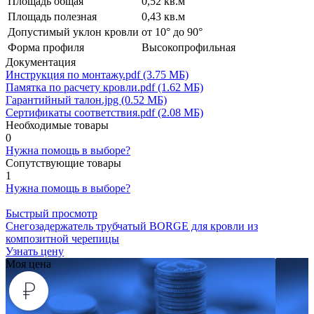
Площадь общая
0,52 кв.м
Площадь полезная
0,43 кв.м
Допустимый уклон кровли
от 10° до 90°
Форма профиля
Высокопрофильная
Документация
Инструкция по монтажу.pdf (3.75 МБ)
Памятка по расчету кровли.pdf (1.62 МБ)
Гарантийный талон.jpg (0.52 МБ)
Сертификаты соответствия.pdf (2.08 МБ)
Необходимые товары
0
Нужна помощь в выборе?
Сопутствующие товары
1
Нужна помощь в выборе?
Быстрый просмотр
Снегозадержатель трубчатый BORGE для кровли из
композитной черепицы
Узнать цену
Моя цена