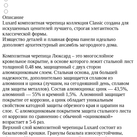
Описание
Luxard композитная черепица коллекция Classic создана для
искушенных ценителей лучшего, строгая элегантность
классической формы.
Изящество деталей и плавная форма панели идеально
дополняет архитектурный ансамбль загородного дома.
Композитная черепица Люксард – это многослойное
кровельное покрытие, в основе которого лежит стальной лист
толщиной 0,48 мм, защищенный с двух сторон
алюмоцинковым слоем. Стальная основа, для большей
надежности, дополнительно защищается сплавом из
алюминия и цинка (лучшим, на сегодняшний день, сплавом
для защиты металлов). Состав алюмоцинка: цинк — 43,5%,
алюминий — 55% и кремний 1,5%. Алюминий защищает
покрытие от коррозии, а цинк обладает уникальным
свойством катодной защиты обрезного края и царапин на
слое. С алюмоцинковым покрытием защита стального листа
от коррозии по сравнению с обычной «оцинковкой»
возрастает в 5-6 раз.
Верхний слой композитной черепицы Luxard состоит из
базальтовой крошки. Гранулы базальта износоустойчивы,