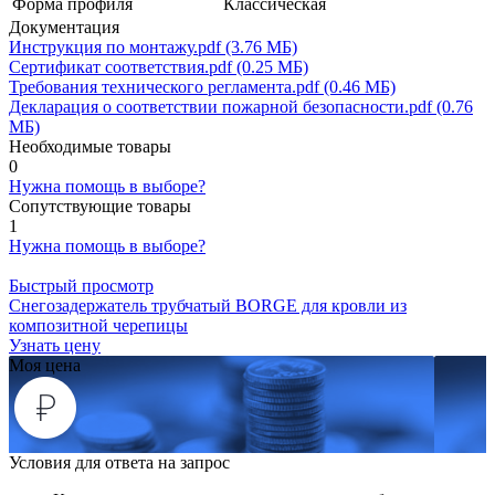
Форма профиля
Классическая
Документация
Инструкция по монтажу.pdf (3.76 МБ)
Сертификат соответствия.pdf (0.25 МБ)
Требования технического регламента.pdf (0.46 МБ)
Декларация о соответствии пожарной безопасности.pdf (0.76
МБ)
Необходимые товары
0
Нужна помощь в выборе?
Сопутствующие товары
1
Нужна помощь в выборе?
Быстрый просмотр
Снегозадержатель трубчатый BORGE для кровли из
композитной черепицы
Узнать цену
Моя цена
Условия для ответа на запрос