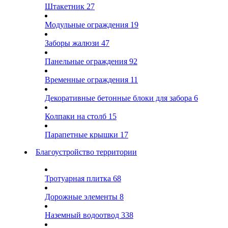
Штакетник
27
Модульные ограждения
19
Заборы жалюзи
47
Панельные ограждения
92
Временные ограждения
11
Декоративные бетонные блоки для забора
6
Колпаки на столб
15
Парапетные крышки
17
Благоустройство территории
Тротуарная плитка
68
Дорожные элементы
8
Наземный водоотвод
338