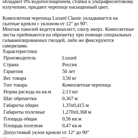
обладают 0% водопоглощением, стойки к ультрафиолетовому
излучению, придают черепице насыщенный цвет.
Композитная черепица Luxard Classic укладывается на
скатные кровли с уклоном от 12° до 90°.
Монтаж панелей ведется внахлест, снизу вверх. Композитные
листы прибиваются на обрешетку при помощи специальных
гальванизированных гвоздей, либо же фиксируются
саморезами.
Характеристики
Производитель
Luxard
Страна
Россия
Гарантия
50 лет
Вес товара
3,50 кг
Тип товара
Композитная черепица
Норма расхода на кв.м
2,13 шт
Шаг обрешетки
0,367 м
Габариты общие
1,35х0,415 м
Габариты полезные
1,270х0,368 м
Площадь общая
0,56 кв.м
Площадь полезная
0,47 кв.м
Допустимый уклон кровли
от 12° до 90°