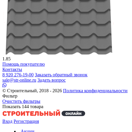
1.85
Помощь покупателю
Контакты
8 920 276-19-00
Заказать обратный звонок
sale@str-online.ru
Задать вопрос
© Строительный, 2018 - 2026
Политика конфиденциальности
Фильтр
Очистить фильтры
Показать
144
товара
Вход
Регистрация
Акции