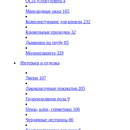
ОСП (OSB) плита
4
Мансардные окна
165
Комплектующие для кровли
232
Кровельные проходки
32
Дымники на трубу
85
Молниезащита
329
Интерьер и отделка
Двери
107
Лакокрасочные покрытия
205
Гидроизоляция пола
9
Пены, клеи, герметики
106
Чердачные лестницы
86