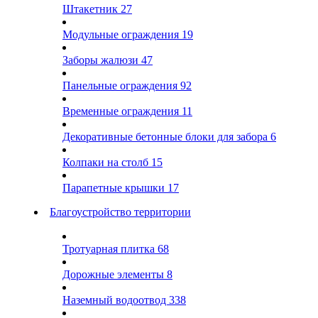
Штакетник
27
Модульные ограждения
19
Заборы жалюзи
47
Панельные ограждения
92
Временные ограждения
11
Декоративные бетонные блоки для забора
6
Колпаки на столб
15
Парапетные крышки
17
Благоустройство территории
Тротуарная плитка
68
Дорожные элементы
8
Наземный водоотвод
338