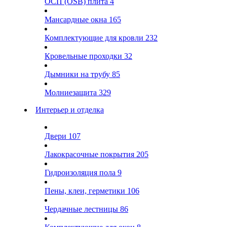
ОСП (OSB) плита
4
Мансардные окна
165
Комплектующие для кровли
232
Кровельные проходки
32
Дымники на трубу
85
Молниезащита
329
Интерьер и отделка
Двери
107
Лакокрасочные покрытия
205
Гидроизоляция пола
9
Пены, клеи, герметики
106
Чердачные лестницы
86