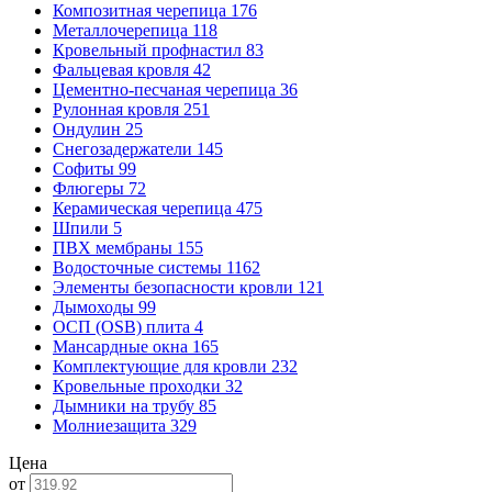
Композитная черепица
176
Металлочерепица
118
Кровельный профнастил
83
Фальцевая кровля
42
Цементно-песчаная черепица
36
Рулонная кровля
251
Ондулин
25
Снегозадержатели
145
Софиты
99
Флюгеры
72
Керамическая черепица
475
Шпили
5
ПВХ мембраны
155
Водосточные системы
1162
Элементы безопасности кровли
121
Дымоходы
99
ОСП (OSB) плита
4
Мансардные окна
165
Комплектующие для кровли
232
Кровельные проходки
32
Дымники на трубу
85
Молниезащита
329
Цена
от