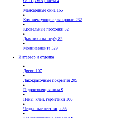
ОСП (OSB) плита
4
Мансардные окна
165
Комплектующие для кровли
232
Кровельные проходки
32
Дымники на трубу
85
Молниезащита
329
Интерьер и отделка
Двери
107
Лакокрасочные покрытия
205
Гидроизоляция пола
9
Пены, клеи, герметики
106
Чердачные лестницы
86