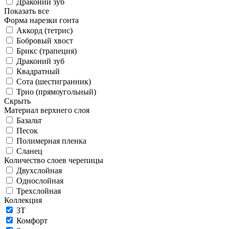
Драконий зуб
Показать все
Форма нарезки гонта
Аккорд (тетрис)
Бобровый хвост
Брикс (трапеция)
Драконий зуб
Квадратный
Сота (шестигранник)
Трио (прямоугольный)
Скрыть
Материал верхнего слоя
Базальт
Песок
Полимерная пленка
Сланец
Количество слоев черепицы
Двухслойная
Однослойная
Трехслойная
Коллекция
3T
Комфорт