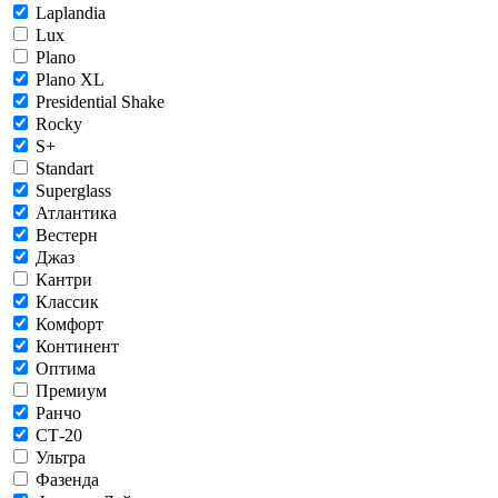
Laplandia
Lux
Plano
Plano XL
Presidential Shake
Rocky
S+
Standart
Superglass
Атлантика
Вестерн
Джаз
Кантри
Классик
Комфорт
Континент
Оптима
Премиум
Ранчо
СТ-20
Ультра
Фазенда