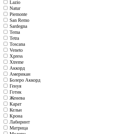
Lazio
Natur
Piemonte
San Remo
Sardegna
Tema
Tetra
Toscana
Veneto
Xpress
Xtreme
Аккорд
Американ
Болеро Аккорд
Генуя
Готик
Женева
Карат
Кельн
Крона
Лабиринт
Матрица
Модерн