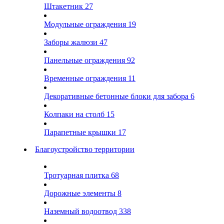
Штакетник
27
Модульные ограждения
19
Заборы жалюзи
47
Панельные ограждения
92
Временные ограждения
11
Декоративные бетонные блоки для забора
6
Колпаки на столб
15
Парапетные крышки
17
Благоустройство территории
Тротуарная плитка
68
Дорожные элементы
8
Наземный водоотвод
338