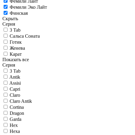
Фемили Лайт
Фемили Эко Лайт
Финская
Скрыть
Серия
3 Tab
Сальса Соната
Готик
Женева
Карат
Показать все
Серия
3 Tab
Antik
Assisi
Capri
Claro
Claro Antik
Cortina
Dragon
Garda
Hex
Hexa