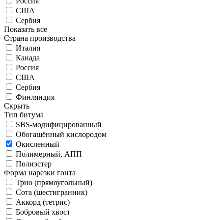
Россия
США
Сербия
Показать все
Страна производства
Италия
Канада
Россия
США
Сербия
Финляндия
Скрыть
Тип битума
SBS-модифицированный
Обогащённый кислородом
Окисленный
Полимерный, АПП
Полиэстер
Форма нарезки гонта
Трио (прямоугольный)
Сота (шестигранник)
Аккорд (тетрис)
Бобровый хвост