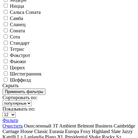
Ницца
Сальса Соната
Самба
Сланец
Соната
Сота
Стандарт
Тетрис
Фокстрот
Фьюжн
Цюрих
Шестигранник
Шеффилд
Скрыть
Сортировать по:
Показывать по:
Фильтр
Очистить
Окисленный
3T
Ambient
Belmont
Business
Cambridge
Carriage House
Classic
Eurasia
Europa
Foxy
Highland Slate
Jazzy
Katrilli
L+
Laplandia
Plano XL
Presidential Shake
Rocky
S+