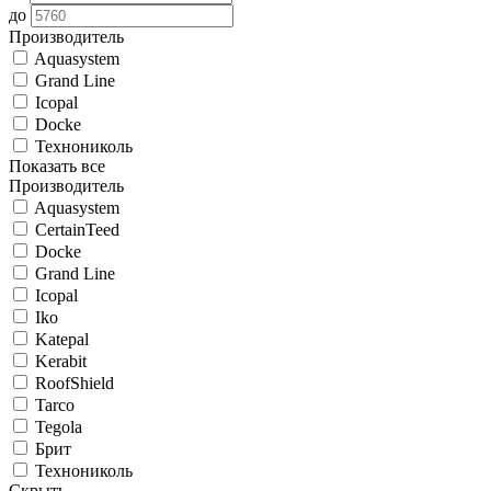
до
Производитель
Aquasystem
Grand Line
Icopal
Docke
Технониколь
Показать все
Производитель
Aquasystem
CertainTeed
Docke
Grand Line
Icopal
Iko
Katepal
Kerabit
RoofShield
Tarco
Tegola
Брит
Технониколь
Скрыть