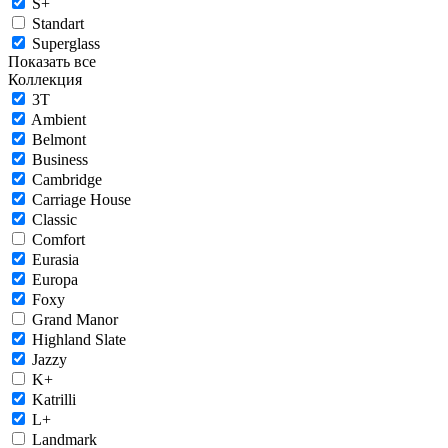
S+
Standart
Superglass
Показать все
Коллекция
3T
Ambient
Belmont
Business
Cambridge
Carriage House
Classic
Comfort
Eurasia
Europa
Foxy
Grand Manor
Highland Slate
Jazzy
K+
Katrilli
L+
Landmark