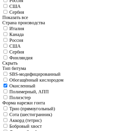
Россия
США
Сербия
Показать все
Страна производства
Италия
Канада
Россия
США
Сербия
Финляндия
Скрыть
Тип битума
SBS-модифицированный
Обогащённый кислородом
Окисленный
Полимерный, АПП
Полиэстер
Форма нарезки гонта
Трио (прямоугольный)
Сота (шестигранник)
Аккорд (тетрис)
Бобровый хвост