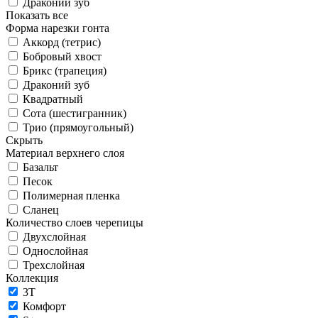
Драконий зуб
Показать все
Форма нарезки гонта
Аккорд (тетрис)
Бобровый хвост
Брикс (трапеция)
Драконий зуб
Квадратный
Сота (шестигранник)
Трио (прямоугольный)
Скрыть
Материал верхнего слоя
Базальт
Песок
Полимерная пленка
Сланец
Количество слоев черепицы
Двухслойная
Однослойная
Трехслойная
Коллекция
3T
Комфорт