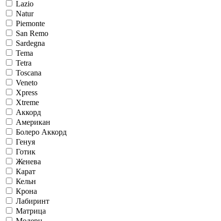
Lazio
Natur
Piemonte
San Remo
Sardegna
Tema
Tetra
Toscana
Veneto
Xpress
Xtreme
Аккорд
Американ
Болеро Аккорд
Генуя
Готик
Женева
Карат
Кельн
Крона
Лабиринт
Матрица
Модерн