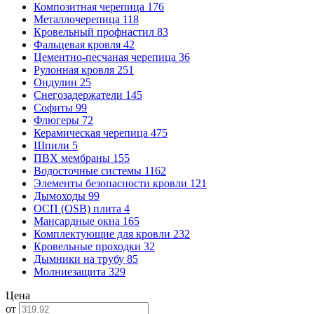
Композитная черепица
176
Металлочерепица
118
Кровельный профнастил
83
Фальцевая кровля
42
Цементно-песчаная черепица
36
Рулонная кровля
251
Ондулин
25
Снегозадержатели
145
Софиты
99
Флюгеры
72
Керамическая черепица
475
Шпили
5
ПВХ мембраны
155
Водосточные системы
1162
Элементы безопасности кровли
121
Дымоходы
99
ОСП (OSB) плита
4
Мансардные окна
165
Комплектующие для кровли
232
Кровельные проходки
32
Дымники на трубу
85
Молниезащита
329
Цена
от