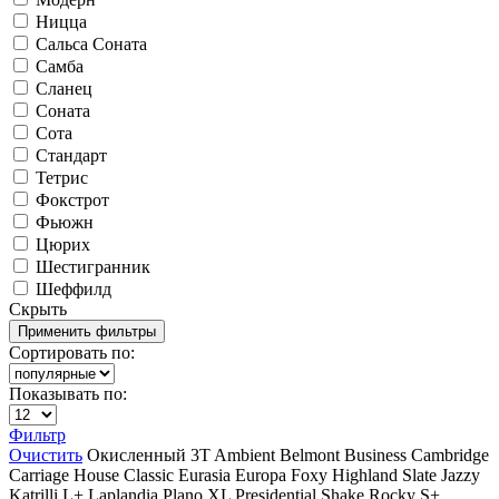
Ницца
Сальса Соната
Самба
Сланец
Соната
Сота
Стандарт
Тетрис
Фокстрот
Фьюжн
Цюрих
Шестигранник
Шеффилд
Скрыть
Сортировать по:
Показывать по:
Фильтр
Очистить
Окисленный
3T
Ambient
Belmont
Business
Cambridge
Carriage House
Classic
Eurasia
Europa
Foxy
Highland Slate
Jazzy
Katrilli
L+
Laplandia
Plano XL
Presidential Shake
Rocky
S+