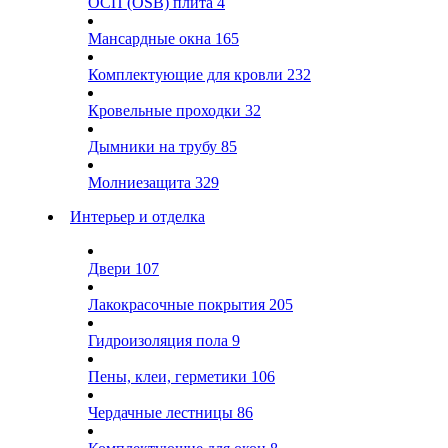
ОСП (OSB) плита
4
Мансардные окна
165
Комплектующие для кровли
232
Кровельные проходки
32
Дымники на трубу
85
Молниезащита
329
Интерьер и отделка
Двери
107
Лакокрасочные покрытия
205
Гидроизоляция пола
9
Пены, клеи, герметики
106
Чердачные лестницы
86