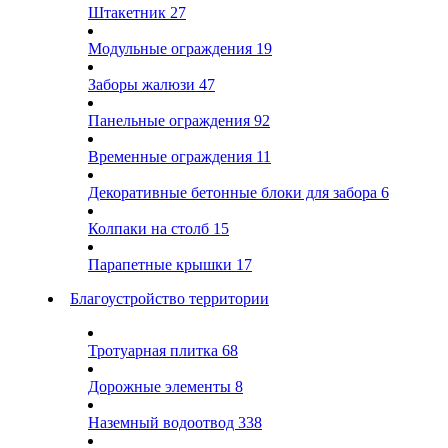
Штакетник
27
Модульные ограждения
19
Заборы жалюзи
47
Панельные ограждения
92
Временные ограждения
11
Декоративные бетонные блоки для забора
6
Колпаки на столб
15
Парапетные крышки
17
Благоустройство территории
Тротуарная плитка
68
Дорожные элементы
8
Наземный водоотвод
338