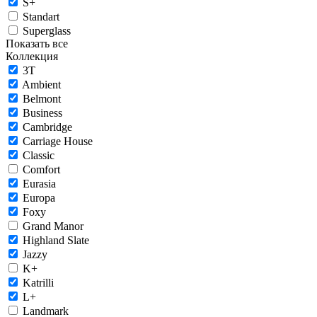
S+
Standart
Superglass
Показать все
Коллекция
3T
Ambient
Belmont
Business
Cambridge
Carriage House
Classic
Comfort
Eurasia
Europa
Foxy
Grand Manor
Highland Slate
Jazzy
K+
Katrilli
L+
Landmark