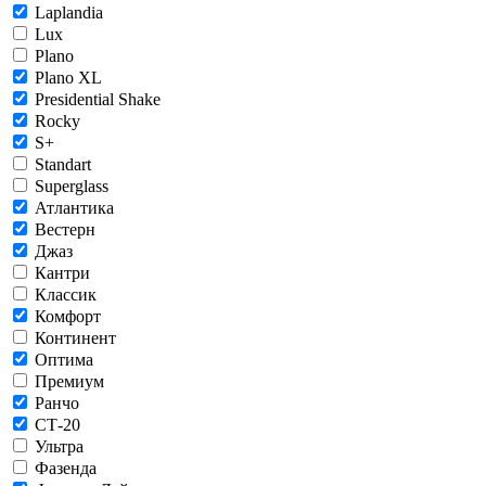
Laplandia
Lux
Plano
Plano XL
Presidential Shake
Rocky
S+
Standart
Superglass
Атлантика
Вестерн
Джаз
Кантри
Классик
Комфорт
Континент
Оптима
Премиум
Ранчо
СТ-20
Ультра
Фазенда