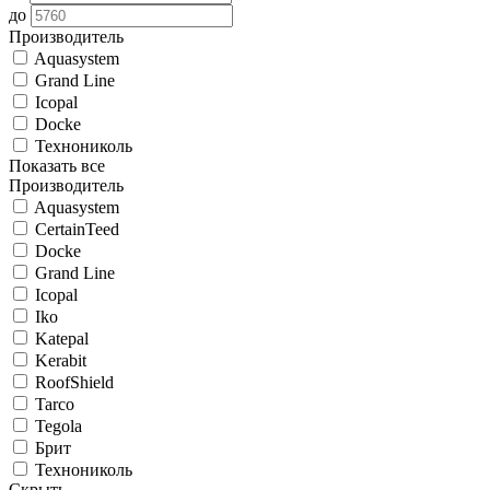
до
Производитель
Aquasystem
Grand Line
Icopal
Docke
Технониколь
Показать все
Производитель
Aquasystem
CertainTeed
Docke
Grand Line
Icopal
Iko
Katepal
Kerabit
RoofShield
Tarco
Tegola
Брит
Технониколь
Скрыть