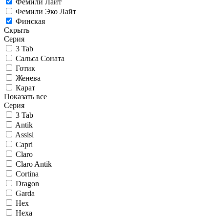
Фемили Лайт
Фемили Эко Лайт
Финская
Скрыть
Серия
3 Tab
Сальса Соната
Готик
Женева
Карат
Показать все
Серия
3 Tab
Antik
Assisi
Capri
Claro
Claro Antik
Cortina
Dragon
Garda
Hex
Hexa