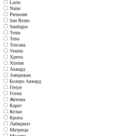
Lazio
Natur
Piemonte
San Remo
Sardegna
Tema
Tetra
Toscana
Veneto
Xpress
Xtreme
Аккорд
Американ
Болеро Аккорд
Генуя
Готик
Женева
Карат
Кельн
Крона
Лабиринт
Матрица
Модерн