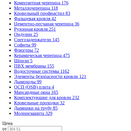
Композитная черепица
176
Металлочерепица
118
Кровельный профнастил
83
Фальцевая кровля
42
Цементно-песчаная черепица
36
Рулонная кровля
251
Ондулин
25
Снегозадержатели
145
Софиты
99
Флюгеры
72
Керамическая черепица
475
Шпили
5
ПВХ мембраны
155
Водосточные системы
1162
Элементы безопасности кровли
121
Дымоходы
99
ОСП (OSB) плита
4
Мансардные окна
165
Комплектующие для кровли
232
Кровельные проходки
32
Дымники на трубу
85
Молниезащита
329
Цена
от