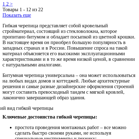
1
2
>
Товары
1
-
12
из
22
Показать еще
Гибкая черепица представляет собой кровельный
стройматериал, состоящий из стекловолокна, которое
пропитано битумом и обладает посыпкой из цветной крошки.
В настоящее время он приобрел большую популярность в
западных странах и в России. Повышение спроса на такой
материал объясняется его высокими эксплуатационными
характеристиками и в то же время низкой ценой, в сравнении
с натуральными аналогами.
Битумная черепица универсальна – она может использоваться
на любых видах домов и коттеджей. Любые архитектурные
решения и самые разные дизайнерские оформления строений
могут составить превосходный тандем с мягкой кровлей,
лаконично завершающей образ здания.
Ключевые достоинства гибкой черепицы:
простота проведения монтажных работ – все можно
сделать быстро своими руками, не используя
специальные инструменты и технику;