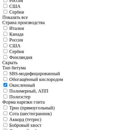
Россия
США
Сербия
Показать все
Страна производства
Италия
Канада
Россия
США
Сербия
Финляндия
Скрыть
Тип битума
SBS-модифицированный
Обогащённый кислородом
Окисленный
Полимерный, АПП
Полиэстер
Форма нарезки гонта
Трио (прямоугольный)
Сота (шестигранник)
Аккорд (тетрис)
Бобровый хвост