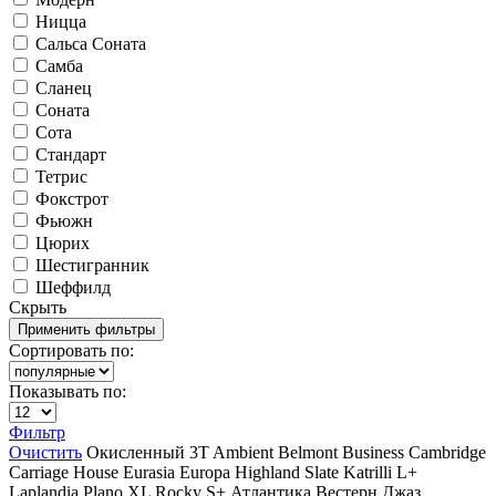
Ницца
Сальса Соната
Самба
Сланец
Соната
Сота
Стандарт
Тетрис
Фокстрот
Фьюжн
Цюрих
Шестигранник
Шеффилд
Скрыть
Сортировать по:
Показывать по:
Фильтр
Очистить
Окисленный
3T
Ambient
Belmont
Business
Cambridge
Carriage House
Eurasia
Europa
Highland Slate
Katrilli
L+
Laplandia
Plano XL
Rocky
S+
Атлантика
Вестерн
Джаз