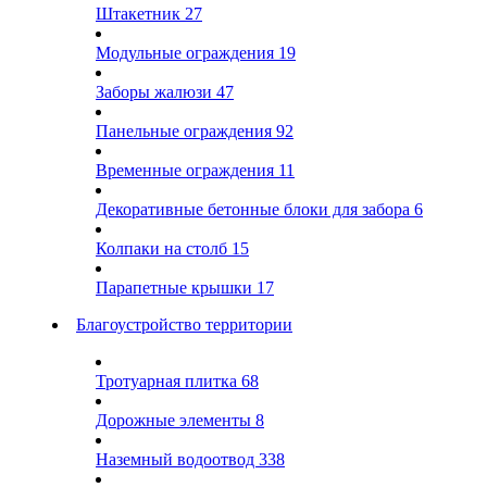
Штакетник
27
Модульные ограждения
19
Заборы жалюзи
47
Панельные ограждения
92
Временные ограждения
11
Декоративные бетонные блоки для забора
6
Колпаки на столб
15
Парапетные крышки
17
Благоустройство территории
Тротуарная плитка
68
Дорожные элементы
8
Наземный водоотвод
338