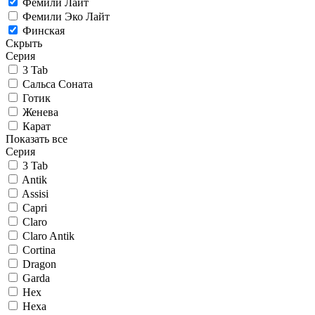
Фемили Лайт
Фемили Эко Лайт
Финская
Скрыть
Серия
3 Tab
Сальса Соната
Готик
Женева
Карат
Показать все
Серия
3 Tab
Antik
Assisi
Capri
Claro
Claro Antik
Cortina
Dragon
Garda
Hex
Hexa