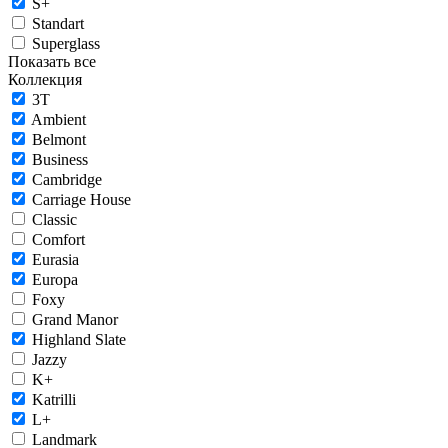
S+
Standart
Superglass
Показать все
Коллекция
3T
Ambient
Belmont
Business
Cambridge
Carriage House
Classic
Comfort
Eurasia
Europa
Foxy
Grand Manor
Highland Slate
Jazzy
K+
Katrilli
L+
Landmark