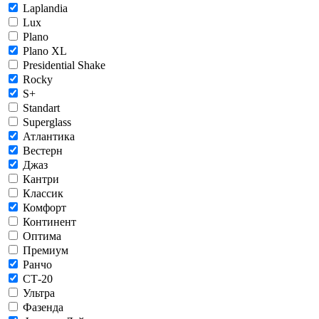
Laplandia
Lux
Plano
Plano XL
Presidential Shake
Rocky
S+
Standart
Superglass
Атлантика
Вестерн
Джаз
Кантри
Классик
Комфорт
Континент
Оптима
Премиум
Ранчо
СТ-20
Ультра
Фазенда