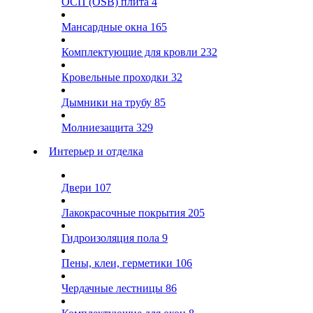
ОСП (OSB) плита
4
Мансардные окна
165
Комплектующие для кровли
232
Кровельные проходки
32
Дымники на трубу
85
Молниезащита
329
Интерьер и отделка
Двери
107
Лакокрасочные покрытия
205
Гидроизоляция пола
9
Пены, клеи, герметики
106
Чердачные лестницы
86