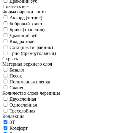
Драконий зуб
Показать все
Форма нарезки гонта
Аккорд (тетрис)
Бобровый хвост
Брикс (трапеция)
Драконий зуб
Квадратный
Сота (шестигранник)
Трио (прямоугольный)
Скрыть
Материал верхнего слоя
Базальт
Песок
Полимерная пленка
Сланец
Количество слоев черепицы
Двухслойная
Однослойная
Трехслойная
Коллекция
3T
Комфорт