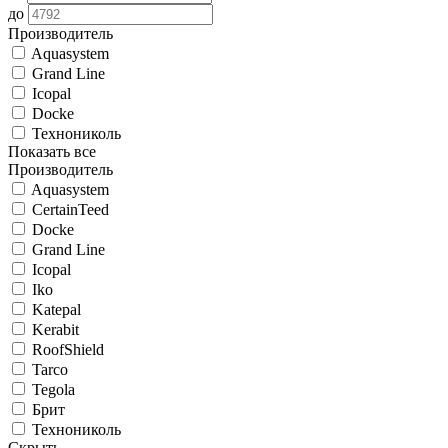
до
Производитель
Aquasystem
Grand Line
Icopal
Docke
Технониколь
Показать все
Производитель
Aquasystem
CertainTeed
Docke
Grand Line
Icopal
Iko
Katepal
Kerabit
RoofShield
Tarco
Tegola
Брит
Технониколь
Скрыть