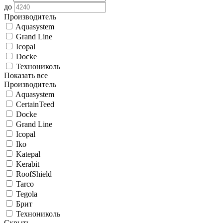
до
Производитель
Aquasystem
Grand Line
Icopal
Docke
Технониколь
Показать все
Производитель
Aquasystem
CertainTeed
Docke
Grand Line
Icopal
Iko
Katepal
Kerabit
RoofShield
Tarco
Tegola
Брит
Технониколь
Скрыть