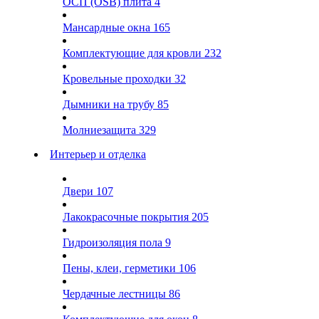
ОСП (OSB) плита
4
Мансардные окна
165
Комплектующие для кровли
232
Кровельные проходки
32
Дымники на трубу
85
Молниезащита
329
Интерьер и отделка
Двери
107
Лакокрасочные покрытия
205
Гидроизоляция пола
9
Пены, клеи, герметики
106
Чердачные лестницы
86