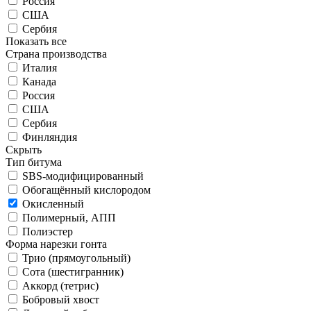
Россия
США
Сербия
Показать все
Страна производства
Италия
Канада
Россия
США
Сербия
Финляндия
Скрыть
Тип битума
SBS-модифицированный
Обогащённый кислородом
Окисленный
Полимерный, АПП
Полиэстер
Форма нарезки гонта
Трио (прямоугольный)
Сота (шестигранник)
Аккорд (тетрис)
Бобровый хвост