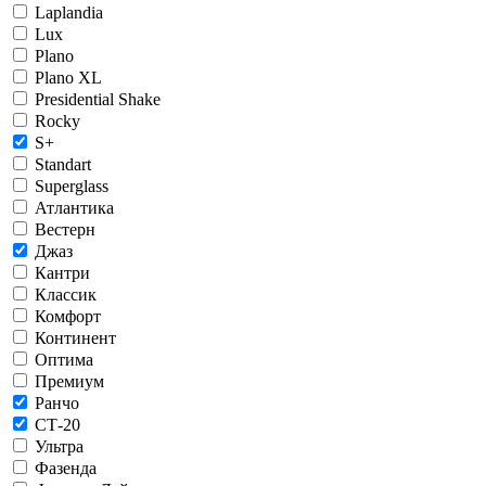
Laplandia
Lux
Plano
Plano XL
Presidential Shake
Rocky
S+
Standart
Superglass
Атлантика
Вестерн
Джаз
Кантри
Классик
Комфорт
Континент
Оптима
Премиум
Ранчо
СТ-20
Ультра
Фазенда