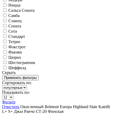
Ницца
Сальса Соната
Самба
Сланец
Соната
Сота
Стандарт
Тетрис
Фокстрот
Фьюжн
Цюрих
Шестигранник
Шеффилд
Скрыть
Сортировать по:
Показывать по:
Фильтр
Очистить
Окисленный
Belmont
Europa
Highland Slate
Katrilli
L+
S+
Джаз
Ранчо
СТ-20
Финская