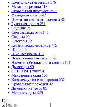
Композитная черепица
176
Металлочерепица
118
Кровельный профнастил
83
Фальцевая кровля
42
Цементно-песчаная черепица
36
Рулонная кровля
251
Ондулин
25
Снегозадержатели
145
Софиты
99
Флюгеры
72
Керамическая черепица
475
Шпили
5
ПВХ мембраны
155
Водосточные системы
1162
Элементы безопасности кровли
121
Дымоходы
99
ОСП (OSB) плита
4
Мансардные окна
165
Комплектующие для кровли
232
Кровельные проходки
32
Дымники на трубу
85
Молниезащита
329
Цена
от