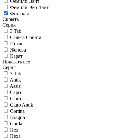
Фемили Лайт
Фемили Эко Лайт
Финская
Скрыть
Серия
3 Tab
Сальса Соната
Готик
Женева
Карат
Показать все
Серия
3 Tab
Antik
Assisi
Capri
Claro
Claro Antik
Cortina
Dragon
Garda
Hex
Hexa