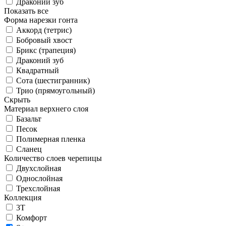
Драконий зуб
Показать все
Форма нарезки гонта
Аккорд (тетрис)
Бобровый хвост
Брикс (трапеция)
Драконий зуб
Квадратный
Сота (шестигранник)
Трио (прямоугольный)
Скрыть
Материал верхнего слоя
Базальт
Песок
Полимерная пленка
Сланец
Количество слоев черепицы
Двухслойная
Однослойная
Трехслойная
Коллекция
3T
Комфорт