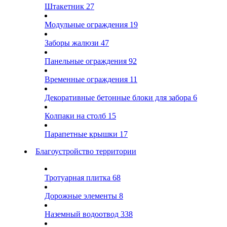
Штакетник
27
Модульные ограждения
19
Заборы жалюзи
47
Панельные ограждения
92
Временные ограждения
11
Декоративные бетонные блоки для забора
6
Колпаки на столб
15
Парапетные крышки
17
Благоустройство территории
Тротуарная плитка
68
Дорожные элементы
8
Наземный водоотвод
338