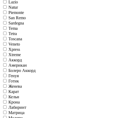
Lazio
Natur
Piemonte
San Remo
Sardegna
Tema
Tetra
Toscana
Veneto
Xpress
Xtreme
Аккорд
Американ
Болеро Аккорд
Генуя
Готик
Женева
Карат
Кельн
Крона
Лабиринт
Матрица
Модерн