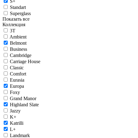
S+
Standart
Superglass
Показать все
Коллекция
3T
Ambient
Belmont
Business
Cambridge
Carriage House
Classic
Comfort
Eurasia
Europa
Foxy
Grand Manor
Highland Slate
Jazzy
K+
Katrilli
L+
Landmark