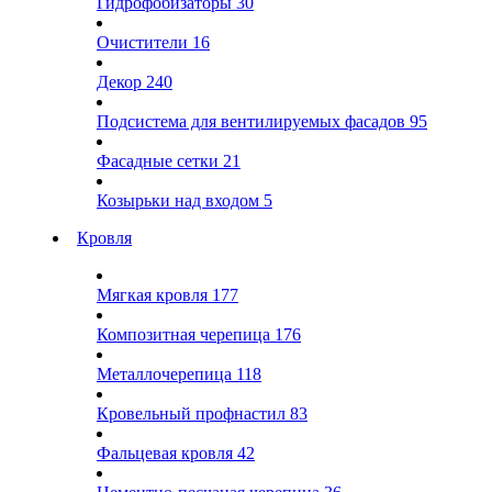
Гидрофобизаторы
30
Очистители
16
Декор
240
Подсистема для вентилируемых фасадов
95
Фасадные сетки
21
Козырьки над входом
5
Кровля
Мягкая кровля
177
Композитная черепица
176
Металлочерепица
118
Кровельный профнастил
83
Фальцевая кровля
42