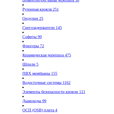
Цементно-песчаная черепица
36
Рулонная кровля
251
Ондулин
25
Снегозадержатели
145
Софиты
99
Флюгеры
72
Керамическая черепица
475
Шпили
5
ПВХ мембраны
155
Водосточные системы
1162
Элементы безопасности кровли
121
Дымоходы
99
ОСП (OSB) плита
4