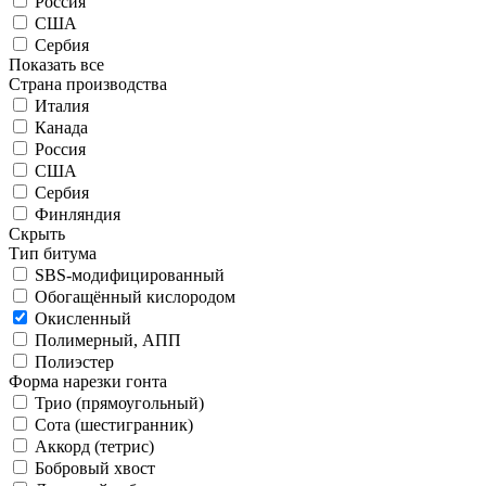
Россия
США
Сербия
Показать все
Страна производства
Италия
Канада
Россия
США
Сербия
Финляндия
Скрыть
Тип битума
SBS-модифицированный
Обогащённый кислородом
Окисленный
Полимерный, АПП
Полиэстер
Форма нарезки гонта
Трио (прямоугольный)
Сота (шестигранник)
Аккорд (тетрис)
Бобровый хвост