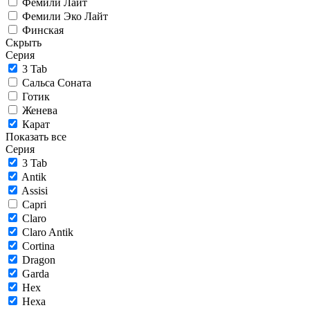
Фемили Лайт
Фемили Эко Лайт
Финская
Скрыть
Серия
3 Tab
Сальса Соната
Готик
Женева
Карат
Показать все
Серия
3 Tab
Antik
Assisi
Capri
Claro
Claro Antik
Cortina
Dragon
Garda
Hex
Hexa