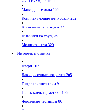
ОСП (OSB) плита
4
Мансардные окна
165
Комплектующие для кровли
232
Кровельные проходки
32
Дымники на трубу
85
Молниезащита
329
Интерьер и отделка
Двери
107
Лакокрасочные покрытия
205
Гидроизоляция пола
9
Пены, клеи, герметики
106
Чердачные лестницы
86