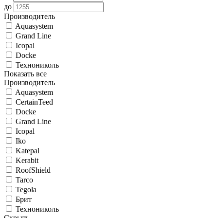
до
Производитель
Aquasystem
Grand Line
Icopal
Docke
Технониколь
Показать все
Производитель
Aquasystem
CertainTeed
Docke
Grand Line
Icopal
Iko
Katepal
Kerabit
RoofShield
Tarco
Tegola
Брит
Технониколь
Скрыть