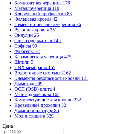
Композитная черепица
176
Металлочерепица
118
Кровельный профнастил
83
Фальцевая кровля
42
Цементно-песчаная черепица
36
Рулонная кровля
251
Ондулин
25
Снегозадержатели
145
Софиты
99
Флюгеры
72
Керамическая черепица
475
Шпили
5
ПВХ мембраны
155
Водосточные системы
1162
Элементы безопасности кровли
121
Дымоходы
99
ОСП (OSB) плита
4
Мансардные окна
165
Комплектующие для кровли
232
Кровельные проходки
32
Дымники на трубу
85
Молниезащита
329
Цена
от