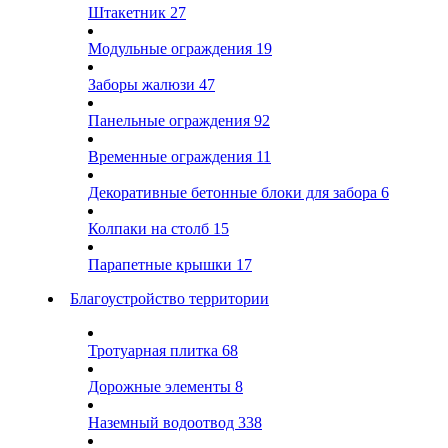
Штакетник
27
Модульные ограждения
19
Заборы жалюзи
47
Панельные ограждения
92
Временные ограждения
11
Декоративные бетонные блоки для забора
6
Колпаки на столб
15
Парапетные крышки
17
Благоустройство территории
Тротуарная плитка
68
Дорожные элементы
8
Наземный водоотвод
338