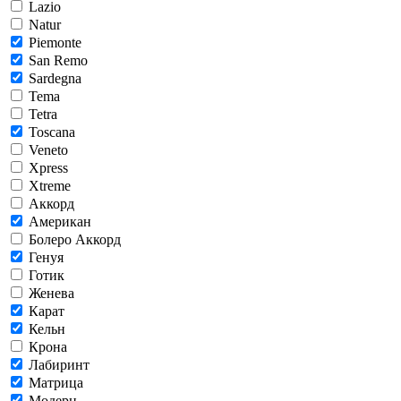
Lazio
Natur
Piemonte
San Remo
Sardegna
Tema
Tetra
Toscana
Veneto
Xpress
Xtreme
Аккорд
Американ
Болеро Аккорд
Генуя
Готик
Женева
Карат
Кельн
Крона
Лабиринт
Матрица
Модерн