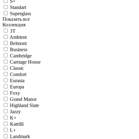
S+
Standart
Superglass
Показать все
Коллекция
3T
Ambient
Belmont
Business
Cambridge
Carriage House
Classic
Comfort
Eurasia
Europa
Foxy
Grand Manor
Highland Slate
Jazzy
K+
Katrilli
L+
Landmark