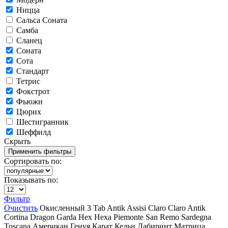
Ницца
Сальса Соната
Самба
Сланец
Соната
Сота
Стандарт
Тетрис
Фокстрот
Фьюжн
Цюрих
Шестигранник
Шеффилд
Скрыть
Сортировать по:
Показывать по:
Фильтр
Очистить
Окисленный
3 Tab
Antik
Assisi
Claro
Claro Antik
Cortina
Dragon
Garda
Hex
Hexa
Piemonte
San Remo
Sardegna
Toscana
Американ
Генуя
Карат
Кельн
Лабиринт
Матрица