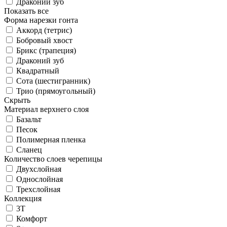
Драконий зуб
Показать все
Форма нарезки гонта
Аккорд (тетрис)
Бобровый хвост
Брикс (трапеция)
Драконий зуб
Квадратный
Сота (шестигранник)
Трио (прямоугольный)
Скрыть
Материал верхнего слоя
Базальт
Песок
Полимерная пленка
Сланец
Количество слоев черепицы
Двухслойная
Однослойная
Трехслойная
Коллекция
3T
Комфорт