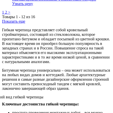
Узнать цену
1
2
>
Товары
1
-
12
из
16
Показать еще
Гибкая черепица представляет собой кровельный
стройматериал, состоящий из стекловолокна, которое
пропитано битумом и обладает посыпкой из цветной крошки.
В настоящее время он приобрел большую популярность в
западных странах и в России. Повышение спроса на такой
материал объясняется его высокими эксплуатационными
характеристиками и в то же время низкой ценой, в сравнении
с натуральными аналогами.
Битумная черепица универсальна – она может использоваться
на любых видах домов и коттеджей. Любые архитектурные
решения и самые разные дизайнерские оформления строений
могут составить превосходный тандем с мягкой кровлей,
лаконично завершающей образ здания.
Ключевые достоинства гибкой черепицы:
простота проведения монтажных работ – все можно