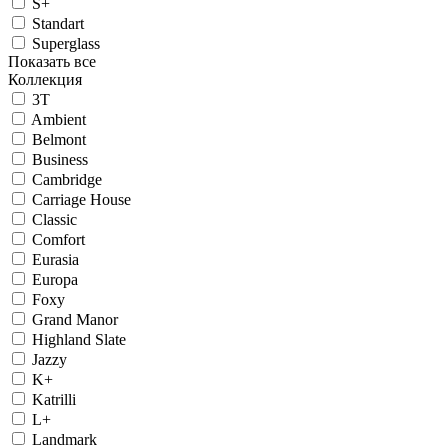
S+
Standart
Superglass
Показать все
Коллекция
3T
Ambient
Belmont
Business
Cambridge
Carriage House
Classic
Comfort
Eurasia
Europa
Foxy
Grand Manor
Highland Slate
Jazzy
K+
Katrilli
L+
Landmark