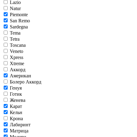
Lazio
Natur
Piemonte
San Remo
Sardegna
Tema
Tetra
Toscana
Veneto
Xpress
Xtreme
Аккорд
Американ
Болеро Аккорд
Генуя
Готик
Женева
Карат
Кельн
Крона
Лабиринт
Матрица
Модерн