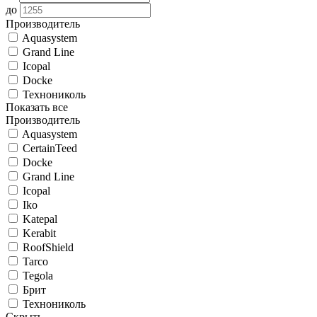
до
Производитель
Aquasystem
Grand Line
Icopal
Docke
Технониколь
Показать все
Производитель
Aquasystem
CertainTeed
Docke
Grand Line
Icopal
Iko
Katepal
Kerabit
RoofShield
Tarco
Tegola
Брит
Технониколь
Скрыть