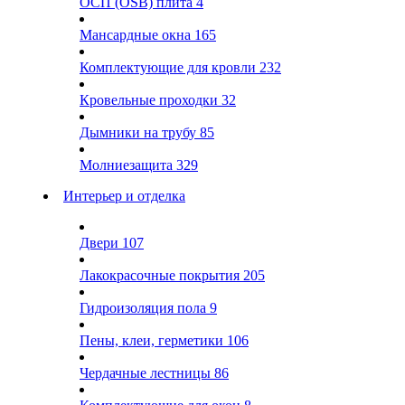
ОСП (OSB) плита
4
Мансардные окна
165
Комплектующие для кровли
232
Кровельные проходки
32
Дымники на трубу
85
Молниезащита
329
Интерьер и отделка
Двери
107
Лакокрасочные покрытия
205
Гидроизоляция пола
9
Пены, клеи, герметики
106
Чердачные лестницы
86