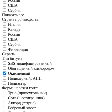
Россия
США
Сербия
Показать все
Страна производства
Италия
Канада
Россия
США
Сербия
Финляндия
Скрыть
Тип битума
SBS-модифицированный
Обогащённый кислородом
Окисленный
Полимерный, АПП
Полиэстер
Форма нарезки гонта
Трио (прямоугольный)
Сота (шестигранник)
Аккорд (тетрис)
Бобровый хвост