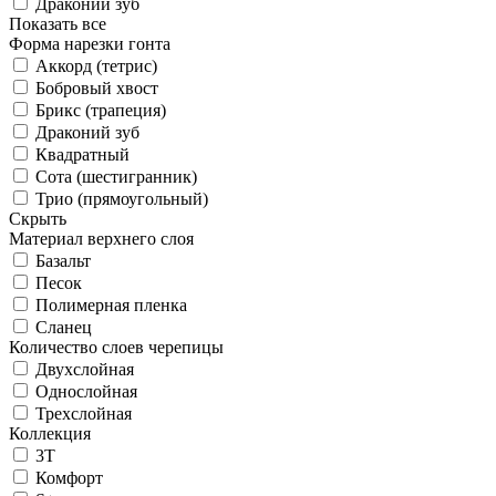
Драконий зуб
Показать все
Форма нарезки гонта
Аккорд (тетрис)
Бобровый хвост
Брикс (трапеция)
Драконий зуб
Квадратный
Сота (шестигранник)
Трио (прямоугольный)
Скрыть
Материал верхнего слоя
Базальт
Песок
Полимерная пленка
Сланец
Количество слоев черепицы
Двухслойная
Однослойная
Трехслойная
Коллекция
3T
Комфорт