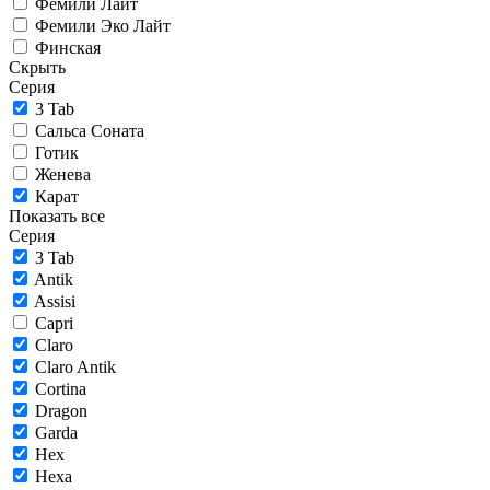
Фемили Лайт
Фемили Эко Лайт
Финская
Скрыть
Серия
3 Tab
Сальса Соната
Готик
Женева
Карат
Показать все
Серия
3 Tab
Antik
Assisi
Capri
Claro
Claro Antik
Cortina
Dragon
Garda
Hex
Hexa