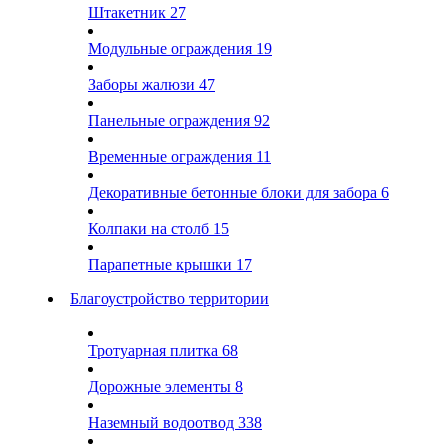
Штакетник
27
Модульные ограждения
19
Заборы жалюзи
47
Панельные ограждения
92
Временные ограждения
11
Декоративные бетонные блоки для забора
6
Колпаки на столб
15
Парапетные крышки
17
Благоустройство территории
Тротуарная плитка
68
Дорожные элементы
8
Наземный водоотвод
338