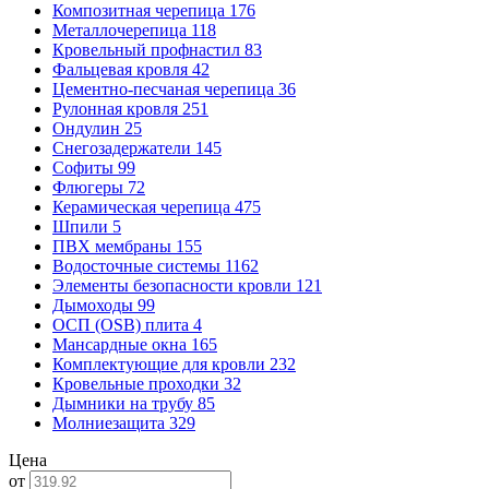
Композитная черепица
176
Металлочерепица
118
Кровельный профнастил
83
Фальцевая кровля
42
Цементно-песчаная черепица
36
Рулонная кровля
251
Ондулин
25
Снегозадержатели
145
Софиты
99
Флюгеры
72
Керамическая черепица
475
Шпили
5
ПВХ мембраны
155
Водосточные системы
1162
Элементы безопасности кровли
121
Дымоходы
99
ОСП (OSB) плита
4
Мансардные окна
165
Комплектующие для кровли
232
Кровельные проходки
32
Дымники на трубу
85
Молниезащита
329
Цена
от