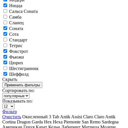
Ницца
Сальса Соната
Самба
Сланец
Соната
Сота
Стандарт
Тетрис
Фокстрот
Фьюжн
Цюрих
Шестигранник
Шеффилд
Скрыть
Сортировать по:
Показывать по:
Фильтр
Очистить
Окисленный
3 Tab
Antik
Assisi
Claro
Claro Antik
Cortina
Dragon
Garda
Hex
Hexa
Piemonte
San Remo
Sardegna
Американ
Генуя
Карат
Кельн
Лабиринт
Матрица
Модерн