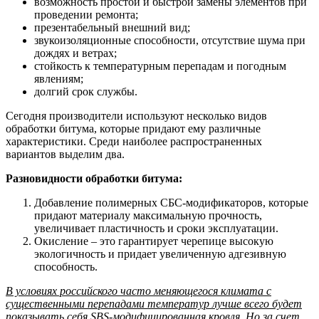
возможность простой и быстрой замены элементов при
проведении ремонта;
презентабельный внешний вид;
звукоизоляционные способности, отсутствие шума при
дождях и ветрах;
стойкость к температурным перепадам и погодным
явлениям;
долгий срок службы.
Сегодня производители используют несколько видов
обработки битума, которые придают ему различные
характеристики. Среди наиболее распространенных
вариантов выделим два.
Разновидности обработки битума:
Добавление полимерных СБС-модификаторов, которые
придают материалу максимальную прочность,
увеличивает пластичность и сроки эксплуатации.
Окисление – это гарантирует черепице высокую
экологичность и придает увеличенную адгезивную
способность.
В условиях российского часто меняющегося климата с
существенными перепадами температур лучше всего будет
показывать себя SBS-модифицированная кровля. Но за счет