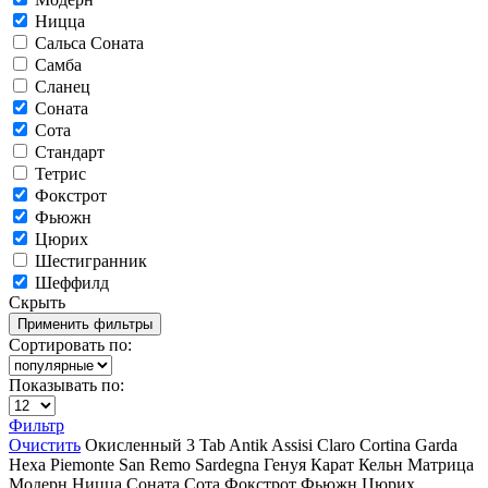
Ницца
Сальса Соната
Самба
Сланец
Соната
Сота
Стандарт
Тетрис
Фокстрот
Фьюжн
Цюрих
Шестигранник
Шеффилд
Скрыть
Сортировать по:
Показывать по:
Фильтр
Очистить
Окисленный
3 Tab
Antik
Assisi
Claro
Cortina
Garda
Hexa
Piemonte
San Remo
Sardegna
Генуя
Карат
Кельн
Матрица
Модерн
Ницца
Соната
Сота
Фокстрот
Фьюжн
Цюрих