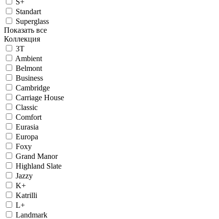
S+
Standart
Superglass
Показать все
Коллекция
3T
Ambient
Belmont
Business
Cambridge
Carriage House
Classic
Comfort
Eurasia
Europa
Foxy
Grand Manor
Highland Slate
Jazzy
K+
Katrilli
L+
Landmark