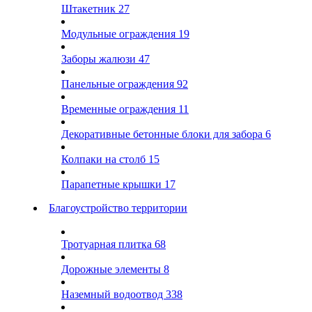
Штакетник
27
Модульные ограждения
19
Заборы жалюзи
47
Панельные ограждения
92
Временные ограждения
11
Декоративные бетонные блоки для забора
6
Колпаки на столб
15
Парапетные крышки
17
Благоустройство территории
Тротуарная плитка
68
Дорожные элементы
8
Наземный водоотвод
338