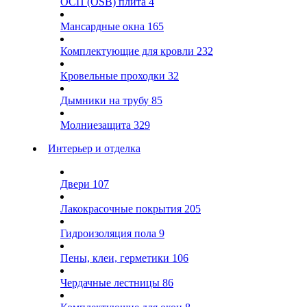
ОСП (OSB) плита
4
Мансардные окна
165
Комплектующие для кровли
232
Кровельные проходки
32
Дымники на трубу
85
Молниезащита
329
Интерьер и отделка
Двери
107
Лакокрасочные покрытия
205
Гидроизоляция пола
9
Пены, клеи, герметики
106
Чердачные лестницы
86