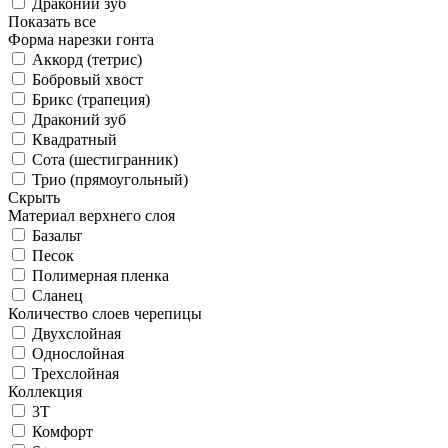
Драконий зуб
Показать все
Форма нарезки гонта
Аккорд (тетрис)
Бобровый хвост
Брикс (трапеция)
Драконий зуб
Квадратный
Сота (шестигранник)
Трио (прямоугольный)
Скрыть
Материал верхнего слоя
Базальт
Песок
Полимерная пленка
Сланец
Количество слоев черепицы
Двухслойная
Однослойная
Трехслойная
Коллекция
3T
Комфорт