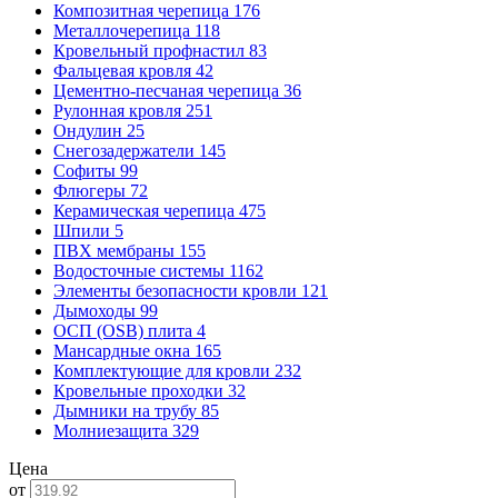
Композитная черепица
176
Металлочерепица
118
Кровельный профнастил
83
Фальцевая кровля
42
Цементно-песчаная черепица
36
Рулонная кровля
251
Ондулин
25
Снегозадержатели
145
Софиты
99
Флюгеры
72
Керамическая черепица
475
Шпили
5
ПВХ мембраны
155
Водосточные системы
1162
Элементы безопасности кровли
121
Дымоходы
99
ОСП (OSB) плита
4
Мансардные окна
165
Комплектующие для кровли
232
Кровельные проходки
32
Дымники на трубу
85
Молниезащита
329
Цена
от