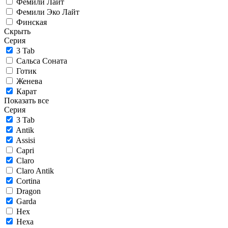
Фемили Лайт
Фемили Эко Лайт
Финская
Скрыть
Серия
3 Tab
Сальса Соната
Готик
Женева
Карат
Показать все
Серия
3 Tab
Antik
Assisi
Capri
Claro
Claro Antik
Cortina
Dragon
Garda
Hex
Hexa