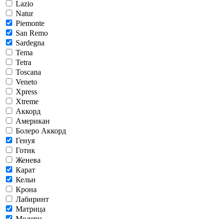
Lazio
Natur
Piemonte
San Remo
Sardegna
Tema
Tetra
Toscana
Veneto
Xpress
Xtreme
Аккорд
Американ
Болеро Аккорд
Генуя
Готик
Женева
Карат
Кельн
Крона
Лабиринт
Матрица
Модерн