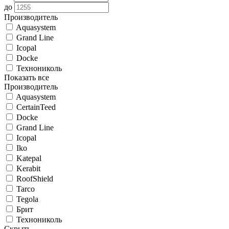
до
Производитель
Aquasystem
Grand Line
Icopal
Docke
Технониколь
Показать все
Производитель
Aquasystem
CertainTeed
Docke
Grand Line
Icopal
Iko
Katepal
Kerabit
RoofShield
Tarco
Tegola
Брит
Технониколь
Скрыть