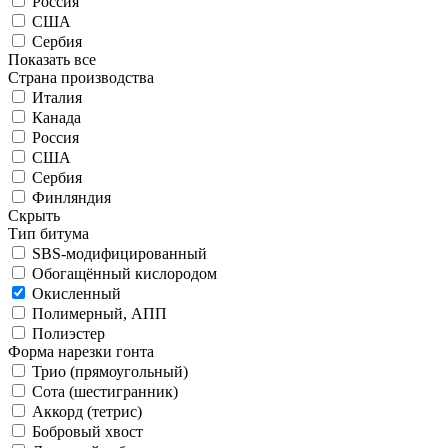
Россия
США
Сербия
Показать все
Страна производства
Италия
Канада
Россия
США
Сербия
Финляндия
Скрыть
Тип битума
SBS-модифицированный
Обогащённый кислородом
Окисленный
Полимерный, АПП
Полиэстер
Форма нарезки гонта
Трио (прямоугольный)
Сота (шестигранник)
Аккорд (тетрис)
Бобровый хвост