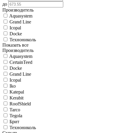
до
Производитель
Aquasystem
Grand Line
Icopal
Docke
Технониколь
Показать все
Производитель
Aquasystem
CertainTeed
Docke
Grand Line
Icopal
Iko
Katepal
Kerabit
RoofShield
Tarco
Tegola
Брит
Технониколь
Скрыть