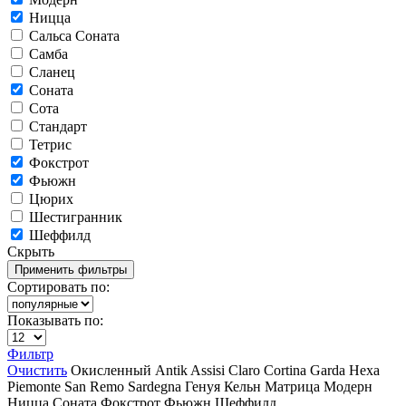
Ницца
Сальса Соната
Самба
Сланец
Соната
Сота
Стандарт
Тетрис
Фокстрот
Фьюжн
Цюрих
Шестигранник
Шеффилд
Скрыть
Сортировать по:
Показывать по:
Фильтр
Очистить
Окисленный
Antik
Assisi
Claro
Cortina
Garda
Hexa
Piemonte
San Remo
Sardegna
Генуя
Кельн
Матрица
Модерн
Ницца
Соната
Фокстрот
Фьюжн
Шеффилд