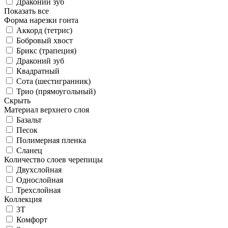
Драконий зуб
Показать все
Форма нарезки гонта
Аккорд (тетрис)
Бобровый хвост
Брикс (трапеция)
Драконий зуб
Квадратный
Сота (шестигранник)
Трио (прямоугольный)
Скрыть
Материал верхнего слоя
Базальт
Песок
Полимерная пленка
Сланец
Количество слоев черепицы
Двухслойная
Однослойная
Трехслойная
Коллекция
3T
Комфорт