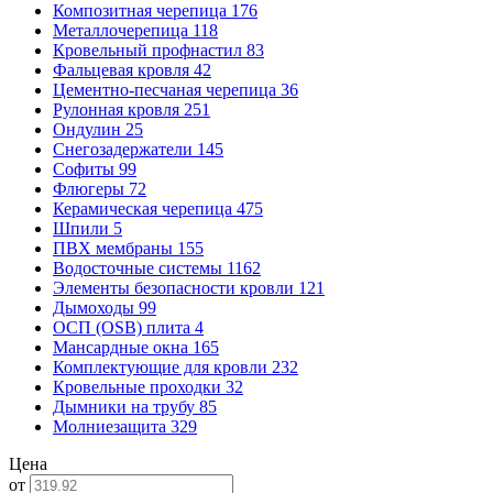
Композитная черепица
176
Металлочерепица
118
Кровельный профнастил
83
Фальцевая кровля
42
Цементно-песчаная черепица
36
Рулонная кровля
251
Ондулин
25
Снегозадержатели
145
Софиты
99
Флюгеры
72
Керамическая черепица
475
Шпили
5
ПВХ мембраны
155
Водосточные системы
1162
Элементы безопасности кровли
121
Дымоходы
99
ОСП (OSB) плита
4
Мансардные окна
165
Комплектующие для кровли
232
Кровельные проходки
32
Дымники на трубу
85
Молниезащита
329
Цена
от