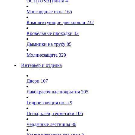
ОСП (OSB) плита
4
Мансардные окна
165
Комплектующие для кровли
232
Кровельные проходки
32
Дымники на трубу
85
Молниезащита
329
Интерьер и отделка
Двери
107
Лакокрасочные покрытия
205
Гидроизоляция пола
9
Пены, клеи, герметики
106
Чердачные лестницы
86