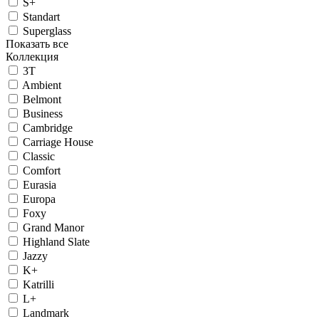
S+
Standart
Superglass
Показать все
Коллекция
3T
Ambient
Belmont
Business
Cambridge
Carriage House
Classic
Comfort
Eurasia
Europa
Foxy
Grand Manor
Highland Slate
Jazzy
K+
Katrilli
L+
Landmark