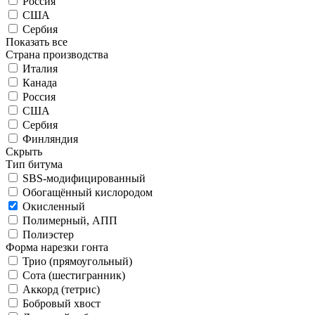
Россия
США
Сербия
Показать все
Страна производства
Италия
Канада
Россия
США
Сербия
Финляндия
Скрыть
Тип битума
SBS-модифицированный
Обогащённый кислородом
Окисленный
Полимерный, АПП
Полиэстер
Форма нарезки гонта
Трио (прямоугольный)
Сота (шестигранник)
Аккорд (тетрис)
Бобровый хвост