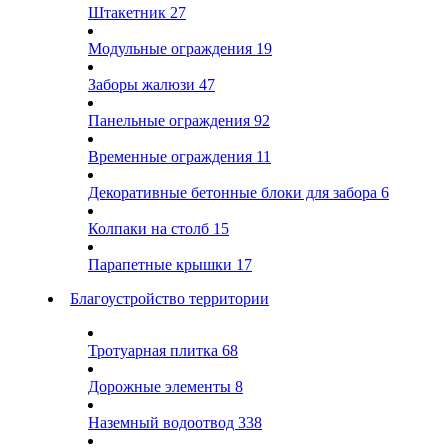
Штакетник
27
Модульные ограждения
19
Заборы жалюзи
47
Панельные ограждения
92
Временные ограждения
11
Декоративные бетонные блоки для забора
6
Колпаки на столб
15
Парапетные крышки
17
Благоустройство территории
Тротуарная плитка
68
Дорожные элементы
8
Наземный водоотвод
338