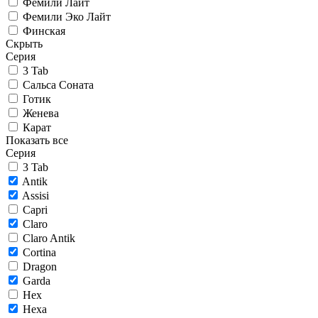
Фемили Лайт
Фемили Эко Лайт
Финская
Скрыть
Серия
3 Tab
Сальса Соната
Готик
Женева
Карат
Показать все
Серия
3 Tab
Antik
Assisi
Capri
Claro
Claro Antik
Cortina
Dragon
Garda
Hex
Hexa