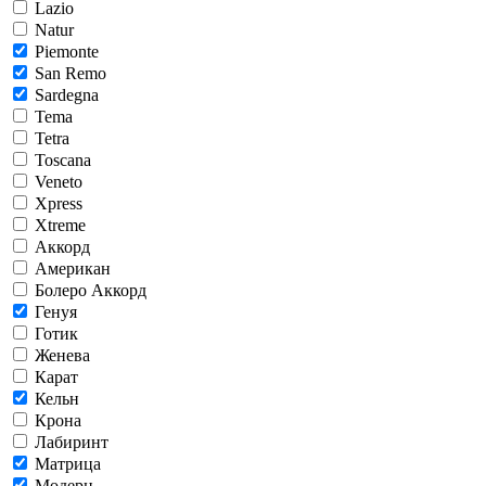
Lazio
Natur
Piemonte
San Remo
Sardegna
Tema
Tetra
Toscana
Veneto
Xpress
Xtreme
Аккорд
Американ
Болеро Аккорд
Генуя
Готик
Женева
Карат
Кельн
Крона
Лабиринт
Матрица
Модерн