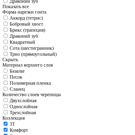
Драконий зуб
Показать все
Форма нарезки гонта
Аккорд (тетрис)
Бобровый хвост
Брикс (трапеция)
Драконий зуб
Квадратный
Сота (шестигранник)
Трио (прямоугольный)
Скрыть
Материал верхнего слоя
Базальт
Песок
Полимерная пленка
Сланец
Количество слоев черепицы
Двухслойная
Однослойная
Трехслойная
Коллекция
3T
Комфорт