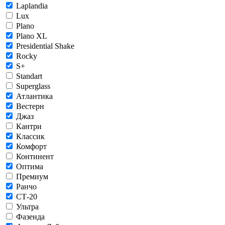
Laplandia
Lux
Plano
Plano XL
Presidential Shake
Rocky
S+
Standart
Superglass
Атлантика
Вестерн
Джаз
Кантри
Классик
Комфорт
Континент
Оптима
Премиум
Ранчо
СТ-20
Ультра
Фазенда