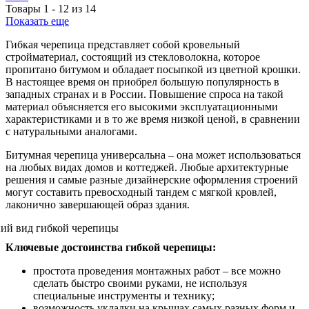
Товары
1
-
12
из
14
Показать еще
Гибкая черепица представляет собой кровельный
стройматериал, состоящий из стекловолокна, которое
пропитано битумом и обладает посыпкой из цветной крошки.
В настоящее время он приобрел большую популярность в
западных странах и в России. Повышение спроса на такой
материал объясняется его высокими эксплуатационными
характеристиками и в то же время низкой ценой, в сравнении
с натуральными аналогами.
Битумная черепица универсальна – она может использоваться
на любых видах домов и коттеджей. Любые архитектурные
решения и самые разные дизайнерские оформления строений
могут составить превосходный тандем с мягкой кровлей,
лаконично завершающей образ здания.
Ключевые достоинства гибкой черепицы:
простота проведения монтажных работ – все можно
сделать быстро своими руками, не используя
специальные инструменты и технику;
возможность укладки на крышах самых разных форм и