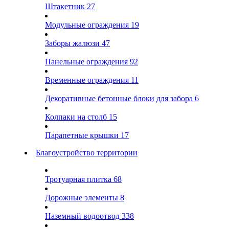
Штакетник
27
Модульные ограждения
19
Заборы жалюзи
47
Панельные ограждения
92
Временные ограждения
11
Декоративные бетонные блоки для забора
6
Колпаки на столб
15
Парапетные крышки
17
Благоустройство территории
Тротуарная плитка
68
Дорожные элементы
8
Наземный водоотвод
338