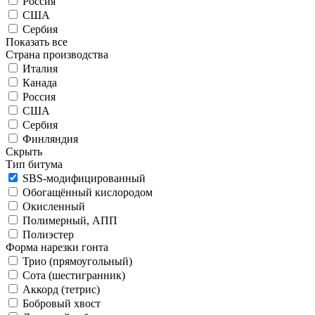
Россия
США
Сербия
Показать все
Страна производства
Италия
Канада
Россия
США
Сербия
Финляндия
Скрыть
Тип битума
SBS-модифицированный
Обогащённый кислородом
Окисленный
Полимерный, АПП
Полиэстер
Форма нарезки гонта
Трио (прямоугольный)
Сота (шестигранник)
Аккорд (тетрис)
Бобровый хвост