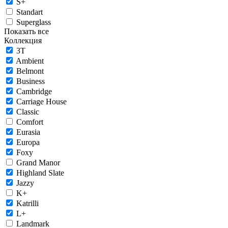
S+
Standart
Superglass
Показать все
Коллекция
3T
Ambient
Belmont
Business
Cambridge
Carriage House
Classic
Comfort
Eurasia
Europa
Foxy
Grand Manor
Highland Slate
Jazzy
K+
Katrilli
L+
Landmark