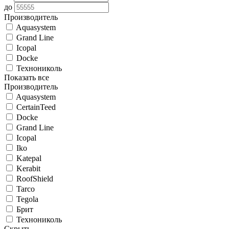
до
Производитель
Aquasystem
Grand Line
Icopal
Docke
Технониколь
Показать все
Производитель
Aquasystem
CertainTeed
Docke
Grand Line
Icopal
Iko
Katepal
Kerabit
RoofShield
Tarco
Tegola
Брит
Технониколь
Скрыть