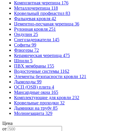
Композитная черепица
176
Металлочерепица
118
Кровельный профнастил
83
Фальцевая кровля
42
Цементно-песчаная черепица
36
Рулонная кровля
251
Ондулин
25
Снегозадержатели
145
Софиты
99
Флюгеры
72
Керамическая черепица
475
Шпили
5
ПВХ мембраны
155
Водосточные системы
1162
Элементы безопасности кровли
121
Дымоходы
99
ОСП (OSB) плита
4
Мансардные окна
165
Комплектующие для кровли
232
Кровельные проходки
32
Дымники на трубу
85
Молниезащита
329
Цена
от