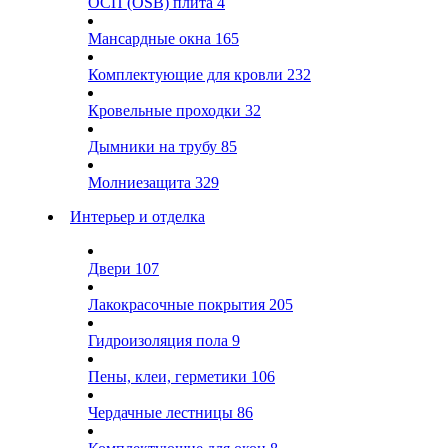
ОСП (OSB) плита
4
Мансардные окна
165
Комплектующие для кровли
232
Кровельные проходки
32
Дымники на трубу
85
Молниезащита
329
Интерьер и отделка
Двери
107
Лакокрасочные покрытия
205
Гидроизоляция пола
9
Пены, клеи, герметики
106
Чердачные лестницы
86