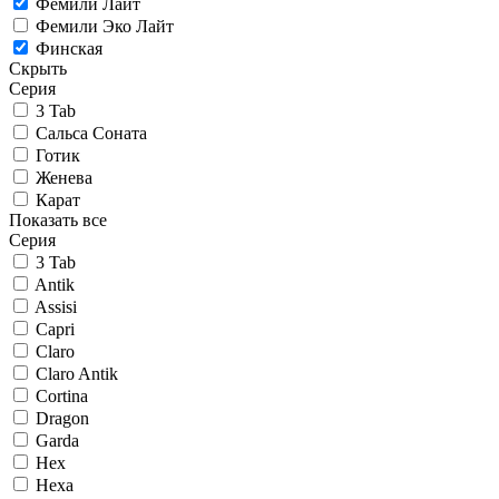
Фемили Лайт
Фемили Эко Лайт
Финская
Скрыть
Серия
3 Tab
Сальса Соната
Готик
Женева
Карат
Показать все
Серия
3 Tab
Antik
Assisi
Capri
Claro
Claro Antik
Cortina
Dragon
Garda
Hex
Hexa