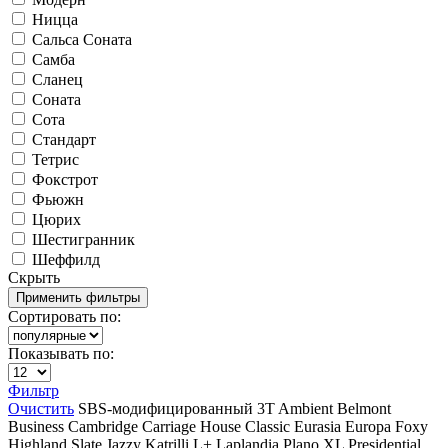
Ницца
Сальса Соната
Самба
Сланец
Соната
Сота
Стандарт
Тетрис
Фокстрот
Фьюжн
Цюрих
Шестигранник
Шеффилд
Скрыть
Сортировать по:
Показывать по:
Фильтр
Очистить
SBS-модифицированный
3T
Ambient
Belmont
Business
Cambridge
Carriage House
Classic
Eurasia
Europa
Foxy
Highland Slate
Jazzy
Katrilli
L+
Laplandia
Plano XL
Presidential