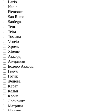
Lazio
Natur
Piemonte
San Remo
Sardegna
Tema
Tetra
Toscana
Veneto
Xpress
Xtreme
Аккорд
Американ
Болеро Аккорд
Генуя
Готик
Женева
Карат
Кельн
Крона
Лабиринт
Матрица
Модерн