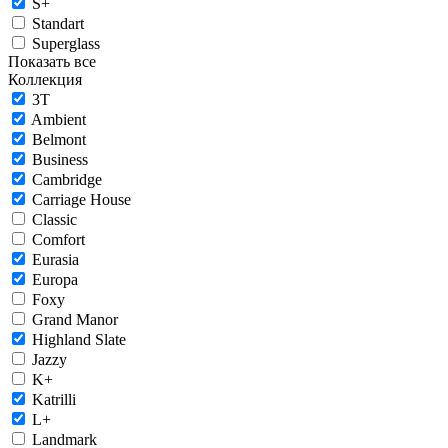
S+
Standart
Superglass
Показать все
Коллекция
3T
Ambient
Belmont
Business
Cambridge
Carriage House
Classic
Comfort
Eurasia
Europa
Foxy
Grand Manor
Highland Slate
Jazzy
K+
Katrilli
L+
Landmark