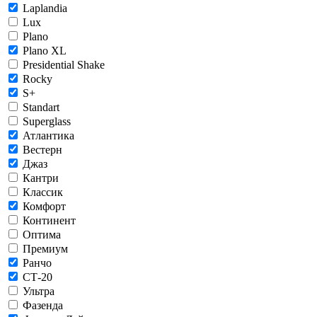
Laplandia
Lux
Plano
Plano XL
Presidential Shake
Rocky
S+
Standart
Superglass
Атлантика
Вестерн
Джаз
Кантри
Классик
Комфорт
Континент
Оптима
Премиум
Ранчо
СТ-20
Ультра
Фазенда