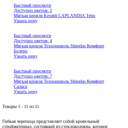
Быстрый просмотр
Доступно цветов:
2
Мягкая кровля Kerabit LAPLANDIA Tetra
Узнать цену
Быстрый просмотр
Доступно цветов:
4
Мягкая кровля Технониколь Shinglas Комфорт
Болеро
Узнать цену
Быстрый просмотр
Доступно цветов:
7
Мягкая кровля Технониколь Shinglas Комфорт
Сальса
Узнать цену
Товары
1
-
11
из
11
Гибкая черепица представляет собой кровельный
стройматериал, состоящий из стекловолокна, которое