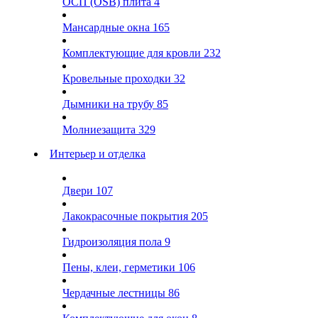
ОСП (OSB) плита
4
Мансардные окна
165
Комплектующие для кровли
232
Кровельные проходки
32
Дымники на трубу
85
Молниезащита
329
Интерьер и отделка
Двери
107
Лакокрасочные покрытия
205
Гидроизоляция пола
9
Пены, клеи, герметики
106
Чердачные лестницы
86