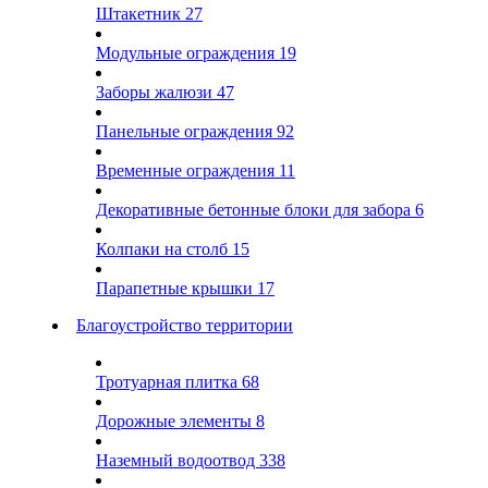
Штакетник
27
Модульные ограждения
19
Заборы жалюзи
47
Панельные ограждения
92
Временные ограждения
11
Декоративные бетонные блоки для забора
6
Колпаки на столб
15
Парапетные крышки
17
Благоустройство территории
Тротуарная плитка
68
Дорожные элементы
8
Наземный водоотвод
338