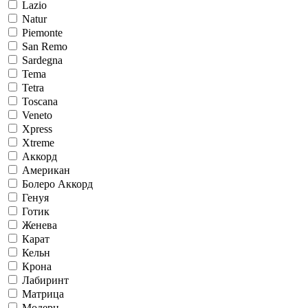
Lazio
Natur
Piemonte
San Remo
Sardegna
Tema
Tetra
Toscana
Veneto
Xpress
Xtreme
Аккорд
Американ
Болеро Аккорд
Генуя
Готик
Женева
Карат
Кельн
Крона
Лабиринт
Матрица
Модерн