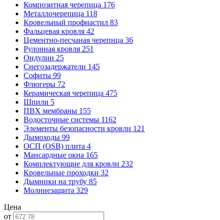
Композитная черепица
176
Металлочерепица
118
Кровельный профнастил
83
Фальцевая кровля
42
Цементно-песчаная черепица
36
Рулонная кровля
251
Ондулин
25
Снегозадержатели
145
Софиты
99
Флюгеры
72
Керамическая черепица
475
Шпили
5
ПВХ мембраны
155
Водосточные системы
1162
Элементы безопасности кровли
121
Дымоходы
99
ОСП (OSB) плита
4
Мансардные окна
165
Комплектующие для кровли
232
Кровельные проходки
32
Дымники на трубу
85
Молниезащита
329
Цена
от