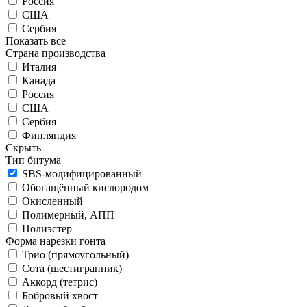
Россия
США
Сербия
Показать все
Страна производства
Италия
Канада
Россия
США
Сербия
Финляндия
Скрыть
Тип битума
SBS-модифицированный
Обогащённый кислородом
Окисленный
Полимерный, АПП
Полиэстер
Форма нарезки гонта
Трио (прямоугольный)
Сота (шестигранник)
Аккорд (тетрис)
Бобровый хвост