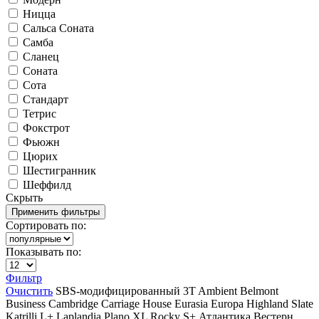
Ницца
Сальса Соната
Самба
Сланец
Соната
Сота
Стандарт
Тетрис
Фокстрот
Фьюжн
Цюрих
Шестигранник
Шеффилд
Скрыть
Сортировать по:
Показывать по:
Фильтр
Очистить
SBS-модифицированный
3T
Ambient
Belmont
Business
Cambridge
Carriage House
Eurasia
Europa
Highland Slate
Katrilli
L+
Laplandia
Plano XL
Rocky
S+
Атлантика
Вестерн