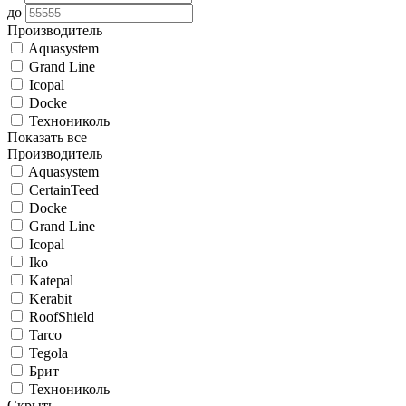
до
Производитель
Aquasystem
Grand Line
Icopal
Docke
Технониколь
Показать все
Производитель
Aquasystem
CertainTeed
Docke
Grand Line
Icopal
Iko
Katepal
Kerabit
RoofShield
Tarco
Tegola
Брит
Технониколь
Скрыть