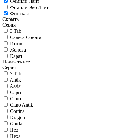
Фемили Лайт
Фемили Эко Лайт
Финская
Скрыть
Серия
3 Tab
Сальса Соната
Готик
Женева
Карат
Показать все
Серия
3 Tab
Antik
Assisi
Capri
Claro
Claro Antik
Cortina
Dragon
Garda
Hex
Hexa