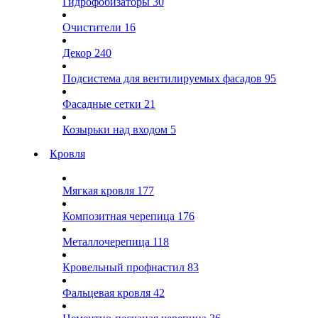
Гидрофобизаторы
30
Очистители
16
Декор
240
Подсистема для вентилируемых фасадов
95
Фасадные сетки
21
Козырьки над входом
5
Кровля
Мягкая кровля
177
Композитная черепица
176
Металлочерепица
118
Кровельный профнастил
83
Фальцевая кровля
42