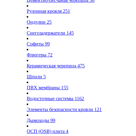
Цементно-песчаная черепица
36
Рулонная кровля
251
Ондулин
25
Снегозадержатели
145
Софиты
99
Флюгеры
72
Керамическая черепица
475
Шпили
5
ПВХ мембраны
155
Водосточные системы
1162
Элементы безопасности кровли
121
Дымоходы
99
ОСП (OSB) плита
4