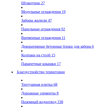
Штакетник
27
Модульные ограждения
19
Заборы жалюзи
47
Панельные ограждения
92
Временные ограждения
11
Декоративные бетонные блоки для забора
6
Колпаки на столб
15
Парапетные крышки
17
Благоустройство территории
Тротуарная плитка
68
Дорожные элементы
8
Наземный водоотвод
338