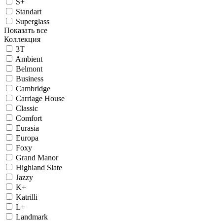
S+
Standart
Superglass
Показать все
Коллекция
3T
Ambient
Belmont
Business
Cambridge
Carriage House
Classic
Comfort
Eurasia
Europa
Foxy
Grand Manor
Highland Slate
Jazzy
K+
Katrilli
L+
Landmark