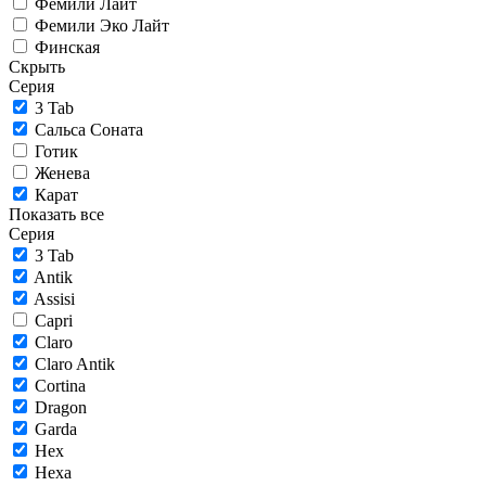
Фемили Лайт
Фемили Эко Лайт
Финская
Скрыть
Серия
3 Tab
Сальса Соната
Готик
Женева
Карат
Показать все
Серия
3 Tab
Antik
Assisi
Capri
Claro
Claro Antik
Cortina
Dragon
Garda
Hex
Hexa