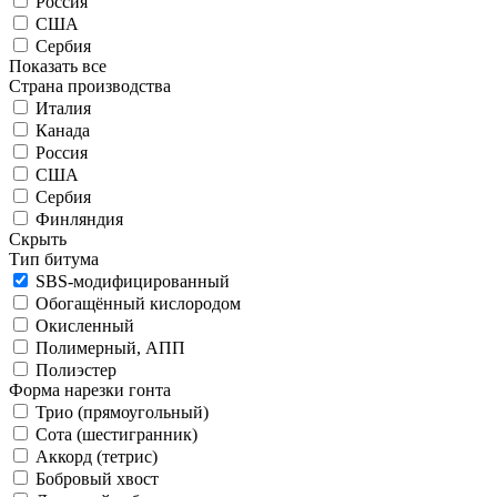
Россия
США
Сербия
Показать все
Страна производства
Италия
Канада
Россия
США
Сербия
Финляндия
Скрыть
Тип битума
SBS-модифицированный
Обогащённый кислородом
Окисленный
Полимерный, АПП
Полиэстер
Форма нарезки гонта
Трио (прямоугольный)
Сота (шестигранник)
Аккорд (тетрис)
Бобровый хвост