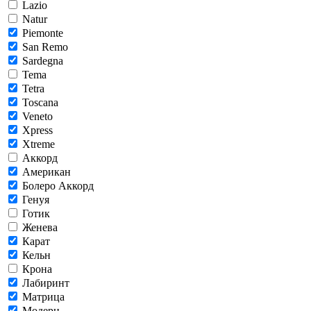
Lazio
Natur
Piemonte
San Remo
Sardegna
Tema
Tetra
Toscana
Veneto
Xpress
Xtreme
Аккорд
Американ
Болеро Аккорд
Генуя
Готик
Женева
Карат
Кельн
Крона
Лабиринт
Матрица
Модерн