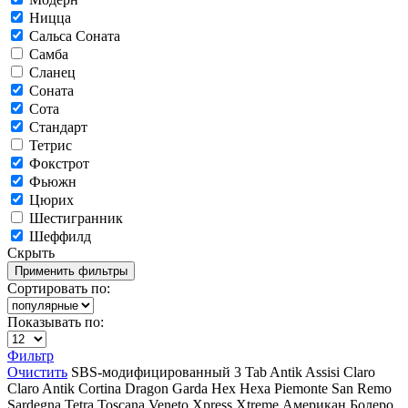
Ницца
Сальса Соната
Самба
Сланец
Соната
Сота
Стандарт
Тетрис
Фокстрот
Фьюжн
Цюрих
Шестигранник
Шеффилд
Скрыть
Сортировать по:
Показывать по:
Фильтр
Очистить
SBS-модифицированный
3 Tab
Antik
Assisi
Claro
Claro Antik
Cortina
Dragon
Garda
Hex
Hexa
Piemonte
San Remo
Sardegna
Tetra
Toscana
Veneto
Xpress
Xtreme
Американ
Болеро