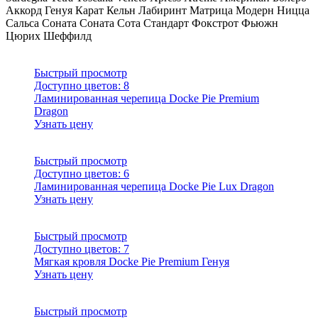
Аккорд
Генуя
Карат
Кельн
Лабиринт
Матрица
Модерн
Ницца
Сальса Соната
Соната
Сота
Стандарт
Фокстрот
Фьюжн
Цюрих
Шеффилд
Быстрый просмотр
Доступно цветов:
8
Ламинированная черепица Docke Pie Premium
Dragon
Узнать цену
Быстрый просмотр
Доступно цветов:
6
Ламинированная черепица Docke Pie Lux Dragon
Узнать цену
Быстрый просмотр
Доступно цветов:
7
Мягкая кровля Docke Pie Premium Генуя
Узнать цену
Быстрый просмотр