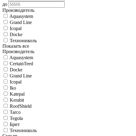
до
Производитель
Aquasystem
Grand Line
Icopal
Docke
Технониколь
Показать все
Производитель
Aquasystem
CertainTeed
Docke
Grand Line
Icopal
Iko
Katepal
Kerabit
RoofShield
Tarco
Tegola
Брит
Технониколь
Скрыть