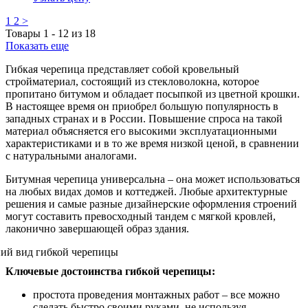
1
2
>
Товары
1
-
12
из
18
Показать еще
Гибкая черепица представляет собой кровельный
стройматериал, состоящий из стекловолокна, которое
пропитано битумом и обладает посыпкой из цветной крошки.
В настоящее время он приобрел большую популярность в
западных странах и в России. Повышение спроса на такой
материал объясняется его высокими эксплуатационными
характеристиками и в то же время низкой ценой, в сравнении
с натуральными аналогами.
Битумная черепица универсальна – она может использоваться
на любых видах домов и коттеджей. Любые архитектурные
решения и самые разные дизайнерские оформления строений
могут составить превосходный тандем с мягкой кровлей,
лаконично завершающей образ здания.
Ключевые достоинства гибкой черепицы:
простота проведения монтажных работ – все можно
сделать быстро своими руками, не используя