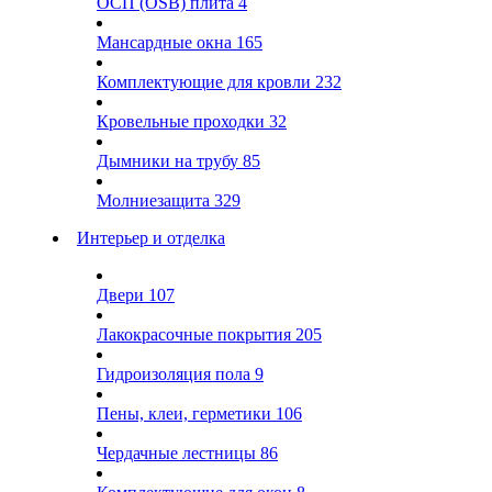
ОСП (OSB) плита
4
Мансардные окна
165
Комплектующие для кровли
232
Кровельные проходки
32
Дымники на трубу
85
Молниезащита
329
Интерьер и отделка
Двери
107
Лакокрасочные покрытия
205
Гидроизоляция пола
9
Пены, клеи, герметики
106
Чердачные лестницы
86