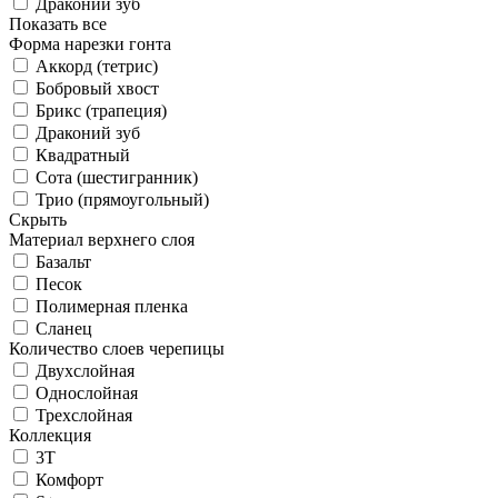
Драконий зуб
Показать все
Форма нарезки гонта
Аккорд (тетрис)
Бобровый хвост
Брикс (трапеция)
Драконий зуб
Квадратный
Сота (шестигранник)
Трио (прямоугольный)
Скрыть
Материал верхнего слоя
Базальт
Песок
Полимерная пленка
Сланец
Количество слоев черепицы
Двухслойная
Однослойная
Трехслойная
Коллекция
3T
Комфорт