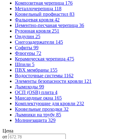
Композитная черепица
176
Металлочерепица
118
Кровельный профнастил
83
Фальцевая кровля
42
Цементно-песчаная черепица
36
Рулонная кровля
251
Ондулин
25
Снегозадержатели
145
Софиты
99
Флюгеры
72
Керамическая черепица
475
Шпили
5
ПВХ мембраны
155
Водосточные системы
1162
Элементы безопасности кровли
121
Дымоходы
99
ОСП (OSB) плита
4
Мансардные окна
165
Комплектующие для кровли
232
Кровельные проходки
32
Дымники на трубу
85
Молниезащита
329
Цена
от