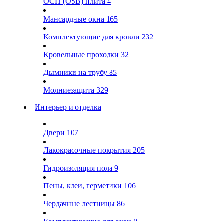
ОСП (OSB) плита
4
Мансардные окна
165
Комплектующие для кровли
232
Кровельные проходки
32
Дымники на трубу
85
Молниезащита
329
Интерьер и отделка
Двери
107
Лакокрасочные покрытия
205
Гидроизоляция пола
9
Пены, клеи, герметики
106
Чердачные лестницы
86