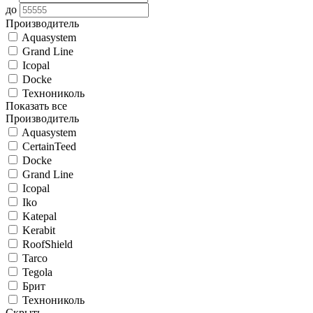
до
Производитель
Aquasystem
Grand Line
Icopal
Docke
Технониколь
Показать все
Производитель
Aquasystem
CertainTeed
Docke
Grand Line
Icopal
Iko
Katepal
Kerabit
RoofShield
Tarco
Tegola
Брит
Технониколь
Скрыть