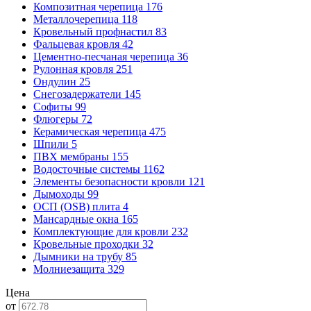
Композитная черепица
176
Металлочерепица
118
Кровельный профнастил
83
Фальцевая кровля
42
Цементно-песчаная черепица
36
Рулонная кровля
251
Ондулин
25
Снегозадержатели
145
Софиты
99
Флюгеры
72
Керамическая черепица
475
Шпили
5
ПВХ мембраны
155
Водосточные системы
1162
Элементы безопасности кровли
121
Дымоходы
99
ОСП (OSB) плита
4
Мансардные окна
165
Комплектующие для кровли
232
Кровельные проходки
32
Дымники на трубу
85
Молниезащита
329
Цена
от