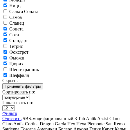
Ницца
Сальса Соната
Самба
Сланец
Соната
Сота
Стандарт
Тетрис
Фокстрот
Фьюжн
Цюрих
Шестигранник
Шеффилд
Скрыть
Сортировать по:
Показывать по:
Фильтр
Очистить
SBS-модифицированный
3 Tab
Antik
Assisi
Claro
Claro Antik
Cortina
Dragon
Garda
Hex
Hexa
Piemonte
San Remo
Sardegna
Toscana
Американ
Болеро Аккорд
Генуя
Карат
Кельн