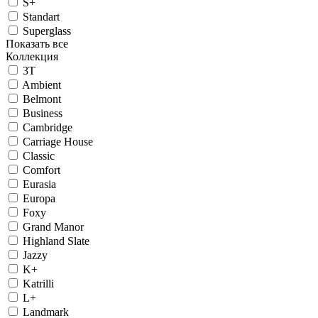
S+
Standart
Superglass
Показать все
Коллекция
3T
Ambient
Belmont
Business
Cambridge
Carriage House
Classic
Comfort
Eurasia
Europa
Foxy
Grand Manor
Highland Slate
Jazzy
K+
Katrilli
L+
Landmark