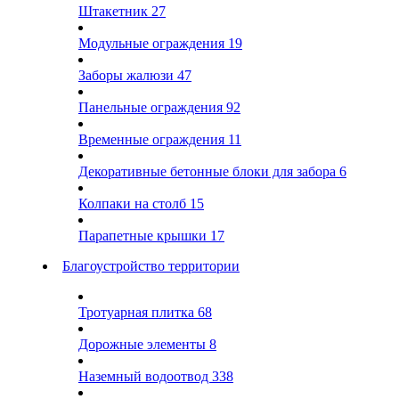
Штакетник
27
Модульные ограждения
19
Заборы жалюзи
47
Панельные ограждения
92
Временные ограждения
11
Декоративные бетонные блоки для забора
6
Колпаки на столб
15
Парапетные крышки
17
Благоустройство территории
Тротуарная плитка
68
Дорожные элементы
8
Наземный водоотвод
338