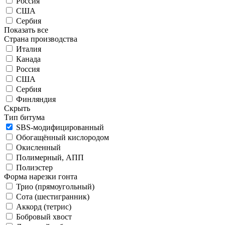
Россия
США
Сербия
Показать все
Страна производства
Италия
Канада
Россия
США
Сербия
Финляндия
Скрыть
Тип битума
SBS-модифицированный
Обогащённый кислородом
Окисленный
Полимерный, АПП
Полиэстер
Форма нарезки гонта
Трио (прямоугольный)
Сота (шестигранник)
Аккорд (тетрис)
Бобровый хвост