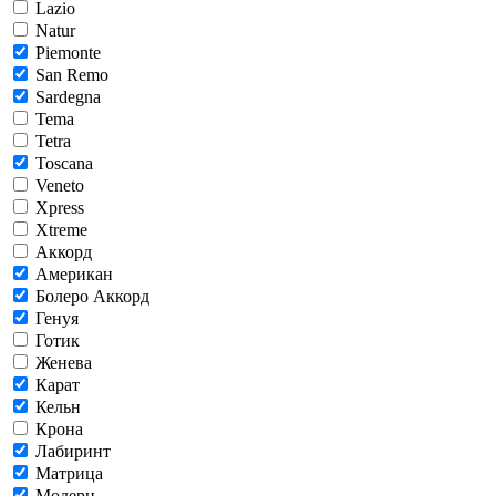
Lazio
Natur
Piemonte
San Remo
Sardegna
Tema
Tetra
Toscana
Veneto
Xpress
Xtreme
Аккорд
Американ
Болеро Аккорд
Генуя
Готик
Женева
Карат
Кельн
Крона
Лабиринт
Матрица
Модерн