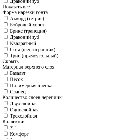
Драконий зуб
Показать все
Форма нарезки гонта
Аккорд (тетрис)
Бобровый хвост
Брикс (трапеция)
Драконий зуб
Квадратный
Сота (шестигранник)
Трио (прямоугольный)
Скрыть
Материал верхнего слоя
Базальт
Песок
Полимерная пленка
Сланец
Количество слоев черепицы
Двухслойная
Однослойная
Трехслойная
Коллекция
3T
Комфорт