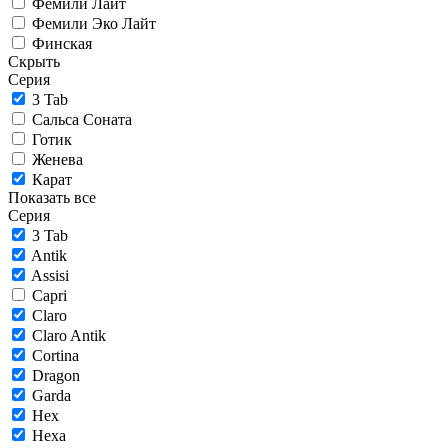
Фемили Лайт
Фемили Эко Лайт
Финская
Скрыть
Серия
3 Tab
Сальса Соната
Готик
Женева
Карат
Показать все
Серия
3 Tab
Antik
Assisi
Capri
Claro
Claro Antik
Cortina
Dragon
Garda
Hex
Hexa