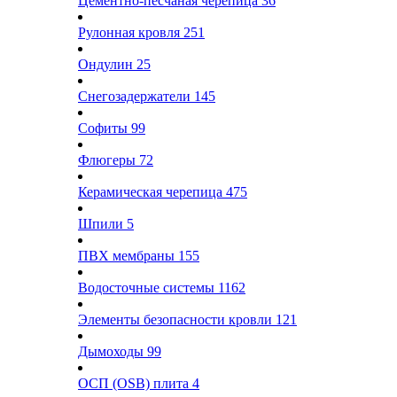
Цементно-песчаная черепица
36
Рулонная кровля
251
Ондулин
25
Снегозадержатели
145
Софиты
99
Флюгеры
72
Керамическая черепица
475
Шпили
5
ПВХ мембраны
155
Водосточные системы
1162
Элементы безопасности кровли
121
Дымоходы
99
ОСП (OSB) плита
4