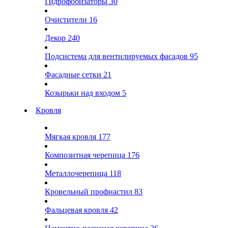
Гидрофобизаторы
30
Очистители
16
Декор
240
Подсистема для вентилируемых фасадов
95
Фасадные сетки
21
Козырьки над входом
5
Кровля
Мягкая кровля
177
Композитная черепица
176
Металлочерепица
118
Кровельный профнастил
83
Фальцевая кровля
42