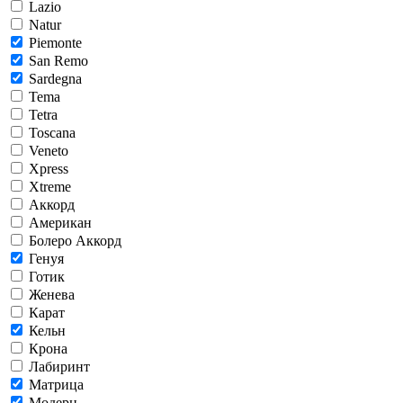
Lazio
Natur
Piemonte
San Remo
Sardegna
Tema
Tetra
Toscana
Veneto
Xpress
Xtreme
Аккорд
Американ
Болеро Аккорд
Генуя
Готик
Женева
Карат
Кельн
Крона
Лабиринт
Матрица
Модерн