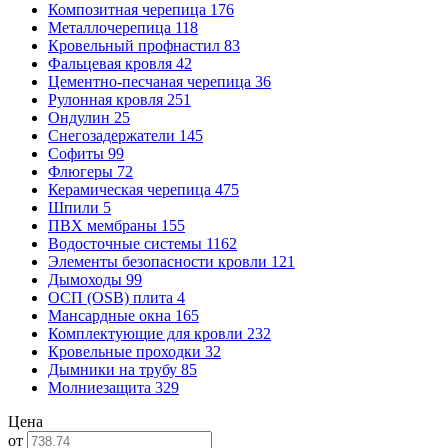
Композитная черепица
176
Металлочерепица
118
Кровельный профнастил
83
Фальцевая кровля
42
Цементно-песчаная черепица
36
Рулонная кровля
251
Ондулин
25
Снегозадержатели
145
Софиты
99
Флюгеры
72
Керамическая черепица
475
Шпили
5
ПВХ мембраны
155
Водосточные системы
1162
Элементы безопасности кровли
121
Дымоходы
99
ОСП (OSB) плита
4
Мансардные окна
165
Комплектующие для кровли
232
Кровельные проходки
32
Дымники на трубу
85
Молниезащита
329
Цена
от