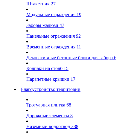
Штакетник
27
Модульные ограждения
19
Заборы жалюзи
47
Панельные ограждения
92
Временные ограждения
11
Декоративные бетонные блоки для забора
6
Колпаки на столб
15
Парапетные крышки
17
Благоустройство территории
Тротуарная плитка
68
Дорожные элементы
8
Наземный водоотвод
338