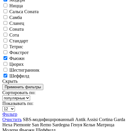
Ницца
Сальса Соната
Самба
Сланец
Соната
Сота
Стандарт
Тетрис
Фокстрот
Фьюжн
Цюрих
Шестигранник
Шеффилд
Скрыть
Сортировать по:
Показывать по:
Фильтр
Очистить
SBS-модифицированный
Antik
Assisi
Cortina
Garda
Hexa
Piemonte
San Remo
Sardegna
Генуя
Кельн
Матрица
Модерн
Фьюжн
Шеффилд