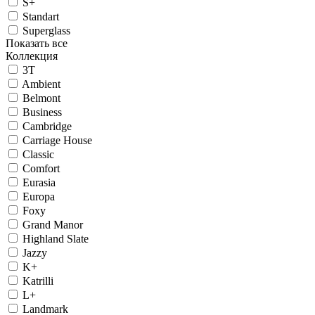
S+
Standart
Superglass
Показать все
Коллекция
3T
Ambient
Belmont
Business
Cambridge
Carriage House
Classic
Comfort
Eurasia
Europa
Foxy
Grand Manor
Highland Slate
Jazzy
K+
Katrilli
L+
Landmark