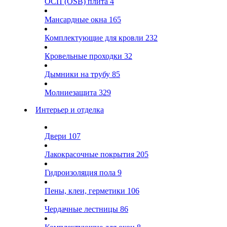
ОСП (OSB) плита
4
Мансардные окна
165
Комплектующие для кровли
232
Кровельные проходки
32
Дымники на трубу
85
Молниезащита
329
Интерьер и отделка
Двери
107
Лакокрасочные покрытия
205
Гидроизоляция пола
9
Пены, клеи, герметики
106
Чердачные лестницы
86