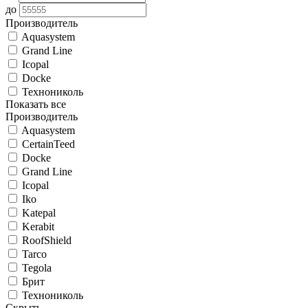
до
Производитель
Aquasystem
Grand Line
Icopal
Docke
Технониколь
Показать все
Производитель
Aquasystem
CertainTeed
Docke
Grand Line
Icopal
Iko
Katepal
Kerabit
RoofShield
Tarco
Tegola
Брит
Технониколь
Скрыть