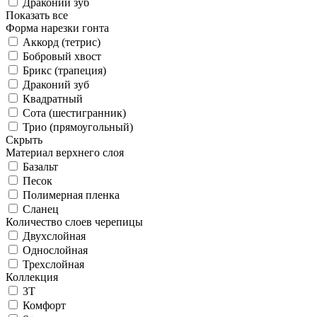
Драконий зуб
Показать все
Форма нарезки гонта
Аккорд (тетрис)
Бобровый хвост
Брикс (трапеция)
Драконий зуб
Квадратный
Сота (шестигранник)
Трио (прямоугольный)
Скрыть
Материал верхнего слоя
Базальт
Песок
Полимерная пленка
Сланец
Количество слоев черепицы
Двухслойная
Однослойная
Трехслойная
Коллекция
3T
Комфорт