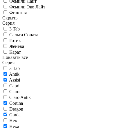
Фемили Лайт
Фемили Эко Лайт
Финская
Скрыть
Серия
3 Tab
Сальса Соната
Готик
Женева
Карат
Показать все
Серия
3 Tab
Antik
Assisi
Capri
Claro
Claro Antik
Cortina
Dragon
Garda
Hex
Hexa