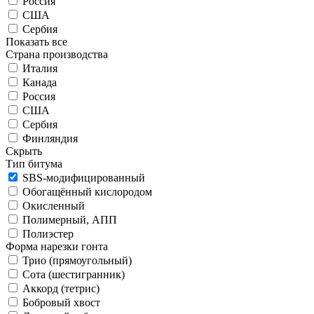
Россия
США
Сербия
Показать все
Страна производства
Италия
Канада
Россия
США
Сербия
Финляндия
Скрыть
Тип битума
SBS-модифицированный
Обогащённый кислородом
Окисленный
Полимерный, АПП
Полиэстер
Форма нарезки гонта
Трио (прямоугольный)
Сота (шестигранник)
Аккорд (тетрис)
Бобровый хвост