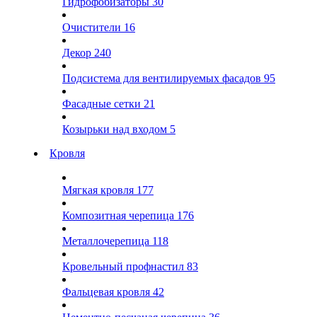
Гидрофобизаторы
30
Очистители
16
Декор
240
Подсистема для вентилируемых фасадов
95
Фасадные сетки
21
Козырьки над входом
5
Кровля
Мягкая кровля
177
Композитная черепица
176
Металлочерепица
118
Кровельный профнастил
83
Фальцевая кровля
42