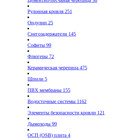
Цементно-песчаная черепица
36
Рулонная кровля
251
Ондулин
25
Снегозадержатели
145
Софиты
99
Флюгеры
72
Керамическая черепица
475
Шпили
5
ПВХ мембраны
155
Водосточные системы
1162
Элементы безопасности кровли
121
Дымоходы
99
ОСП (OSB) плита
4