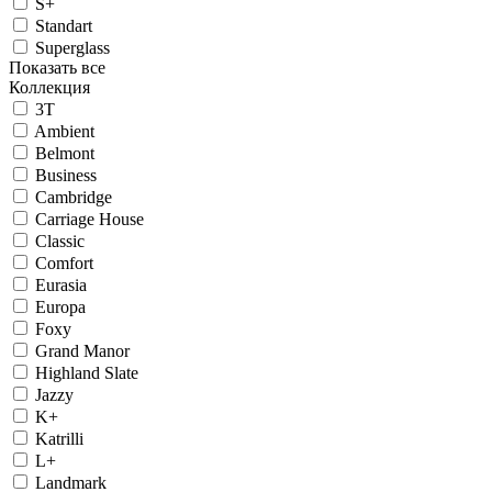
S+
Standart
Superglass
Показать все
Коллекция
3T
Ambient
Belmont
Business
Cambridge
Carriage House
Classic
Comfort
Eurasia
Europa
Foxy
Grand Manor
Highland Slate
Jazzy
K+
Katrilli
L+
Landmark