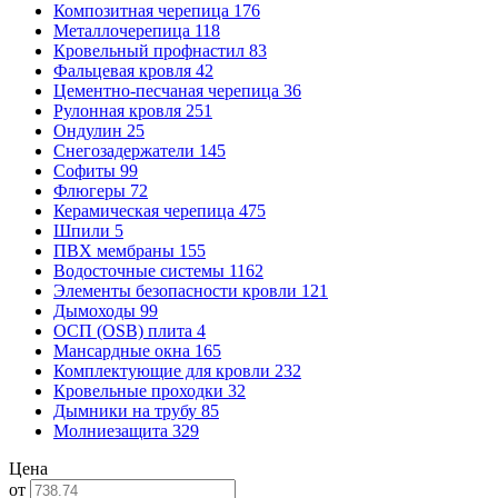
Композитная черепица
176
Металлочерепица
118
Кровельный профнастил
83
Фальцевая кровля
42
Цементно-песчаная черепица
36
Рулонная кровля
251
Ондулин
25
Снегозадержатели
145
Софиты
99
Флюгеры
72
Керамическая черепица
475
Шпили
5
ПВХ мембраны
155
Водосточные системы
1162
Элементы безопасности кровли
121
Дымоходы
99
ОСП (OSB) плита
4
Мансардные окна
165
Комплектующие для кровли
232
Кровельные проходки
32
Дымники на трубу
85
Молниезащита
329
Цена
от