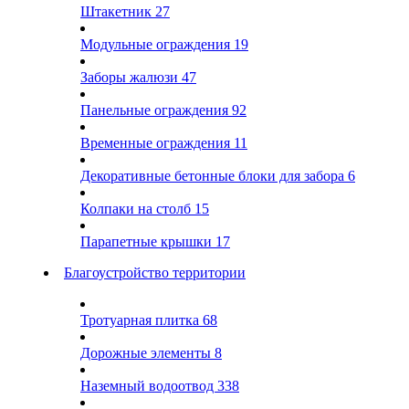
Штакетник
27
Модульные ограждения
19
Заборы жалюзи
47
Панельные ограждения
92
Временные ограждения
11
Декоративные бетонные блоки для забора
6
Колпаки на столб
15
Парапетные крышки
17
Благоустройство территории
Тротуарная плитка
68
Дорожные элементы
8
Наземный водоотвод
338