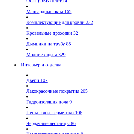
ОСП (OSB) плита
4
Мансардные окна
165
Комплектующие для кровли
232
Кровельные проходки
32
Дымники на трубу
85
Молниезащита
329
Интерьер и отделка
Двери
107
Лакокрасочные покрытия
205
Гидроизоляция пола
9
Пены, клеи, герметики
106
Чердачные лестницы
86