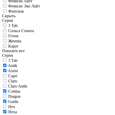
Фемили Лайт
Фемили Эко Лайт
Финская
Скрыть
Серия
3 Tab
Сальса Соната
Готик
Женева
Карат
Показать все
Серия
3 Tab
Antik
Assisi
Capri
Claro
Claro Antik
Cortina
Dragon
Garda
Hex
Hexa