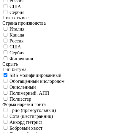
Россия
США
Сербия
Показать все
Страна производства
Италия
Канада
Россия
США
Сербия
Финляндия
Скрыть
Тип битума
SBS-модифицированный
Обогащённый кислородом
Окисленный
Полимерный, АПП
Полиэстер
Форма нарезки гонта
Трио (прямоугольный)
Сота (шестигранник)
Аккорд (тетрис)
Бобровый хвост