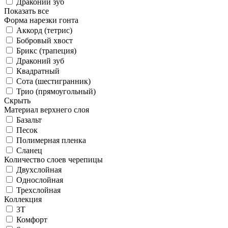
Драконий зуб
Показать все
Форма нарезки гонта
Аккорд (тетрис)
Бобровый хвост
Брикс (трапеция)
Драконий зуб
Квадратный
Сота (шестигранник)
Трио (прямоугольный)
Скрыть
Материал верхнего слоя
Базальт
Песок
Полимерная пленка
Сланец
Количество слоев черепицы
Двухслойная
Однослойная
Трехслойная
Коллекция
3T
Комфорт