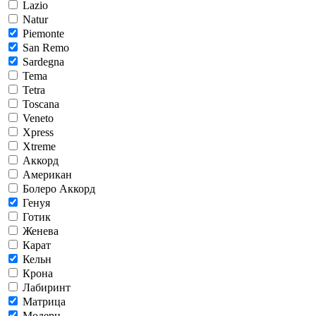
Lazio
Natur
Piemonte
San Remo
Sardegna
Tema
Tetra
Toscana
Veneto
Xpress
Xtreme
Аккорд
Американ
Болеро Аккорд
Генуя
Готик
Женева
Карат
Кельн
Крона
Лабиринт
Матрица
Модерн