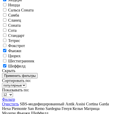
Ницца
Сальса Соната
Самба
Сланец
Соната
Сота
Стандарт
Тетрис
Фокстрот
Фьюжн
Цюрих
Шестигранник
Шеффилд
Скрыть
Сортировать по:
Показывать по:
Фильтр
Очистить
SBS-модифицированный
Antik
Assisi
Cortina
Garda
Hexa
Piemonte
San Remo
Sardegna
Генуя
Кельн
Матрица
Модерн
Фьюжн
Шеффилд