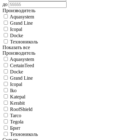
до
Производитель
Aquasystem
Grand Line
Icopal
Docke
Технониколь
Показать все
Производитель
Aquasystem
CertainTeed
Docke
Grand Line
Icopal
Iko
Katepal
Kerabit
RoofShield
Tarco
Tegola
Брит
Технониколь
Скрыть