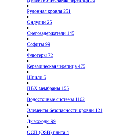
Цементно-песчаная черепица
36
Рулонная кровля
251
Ондулин
25
Снегозадержатели
145
Софиты
99
Флюгеры
72
Керамическая черепица
475
Шпили
5
ПВХ мембраны
155
Водосточные системы
1162
Элементы безопасности кровли
121
Дымоходы
99
ОСП (OSB) плита
4