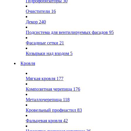
Гидрофобизаторы
30
Очистители
16
Декор
240
Подсистема для вентилируемых фасадов
95
Фасадные сетки
21
Козырьки над входом
5
Кровля
Мягкая кровля
177
Композитная черепица
176
Металлочерепица
118
Кровельный профнастил
83
Фальцевая кровля
42