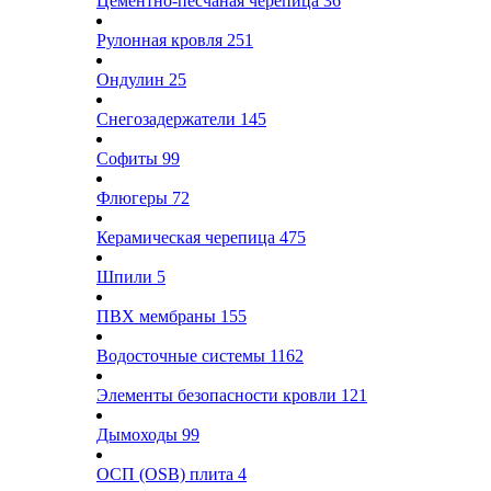
Цементно-песчаная черепица
36
Рулонная кровля
251
Ондулин
25
Снегозадержатели
145
Софиты
99
Флюгеры
72
Керамическая черепица
475
Шпили
5
ПВХ мембраны
155
Водосточные системы
1162
Элементы безопасности кровли
121
Дымоходы
99
ОСП (OSB) плита
4