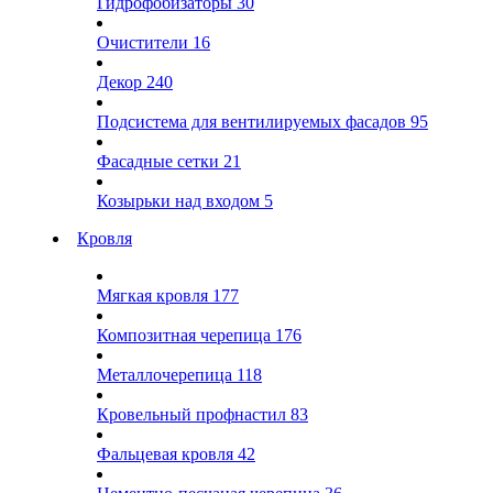
Гидрофобизаторы
30
Очистители
16
Декор
240
Подсистема для вентилируемых фасадов
95
Фасадные сетки
21
Козырьки над входом
5
Кровля
Мягкая кровля
177
Композитная черепица
176
Металлочерепица
118
Кровельный профнастил
83
Фальцевая кровля
42