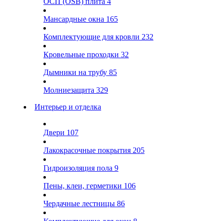
ОСП (OSB) плита
4
Мансардные окна
165
Комплектующие для кровли
232
Кровельные проходки
32
Дымники на трубу
85
Молниезащита
329
Интерьер и отделка
Двери
107
Лакокрасочные покрытия
205
Гидроизоляция пола
9
Пены, клеи, герметики
106
Чердачные лестницы
86