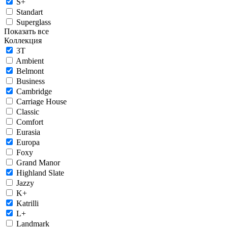
S+
Standart
Superglass
Показать все
Коллекция
3T
Ambient
Belmont
Business
Cambridge
Carriage House
Classic
Comfort
Eurasia
Europa
Foxy
Grand Manor
Highland Slate
Jazzy
K+
Katrilli
L+
Landmark