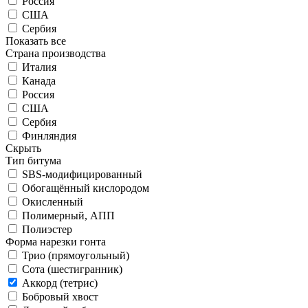
Россия
США
Сербия
Показать все
Страна производства
Италия
Канада
Россия
США
Сербия
Финляндия
Скрыть
Тип битума
SBS-модифицированный
Обогащённый кислородом
Окисленный
Полимерный, АПП
Полиэстер
Форма нарезки гонта
Трио (прямоугольный)
Сота (шестигранник)
Аккорд (тетрис)
Бобровый хвост