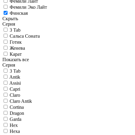
Фемили Лайт
Фемили Эко Лайт
Финская
Скрыть
Серия
3 Tab
Сальса Соната
Готик
Женева
Карат
Показать все
Серия
3 Tab
Antik
Assisi
Capri
Claro
Claro Antik
Cortina
Dragon
Garda
Hex
Hexa