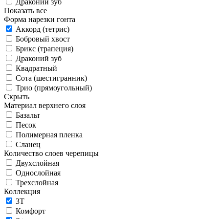
Драконий зуб
Показать все
Форма нарезки гонта
Аккорд (тетрис)
Бобровый хвост
Брикс (трапеция)
Драконий зуб
Квадратный
Сота (шестигранник)
Трио (прямоугольный)
Скрыть
Материал верхнего слоя
Базальт
Песок
Полимерная пленка
Сланец
Количество слоев черепицы
Двухслойная
Однослойная
Трехслойная
Коллекция
3T
Комфорт