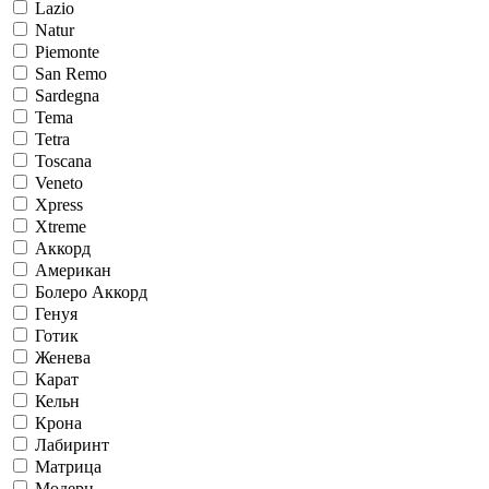
Lazio
Natur
Piemonte
San Remo
Sardegna
Tema
Tetra
Toscana
Veneto
Xpress
Xtreme
Аккорд
Американ
Болеро Аккорд
Генуя
Готик
Женева
Карат
Кельн
Крона
Лабиринт
Матрица
Модерн