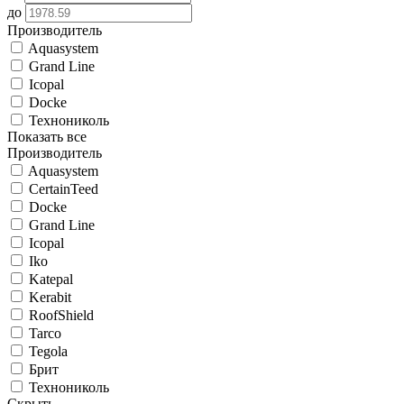
до
Производитель
Aquasystem
Grand Line
Icopal
Docke
Технониколь
Показать все
Производитель
Aquasystem
CertainTeed
Docke
Grand Line
Icopal
Iko
Katepal
Kerabit
RoofShield
Tarco
Tegola
Брит
Технониколь
Скрыть