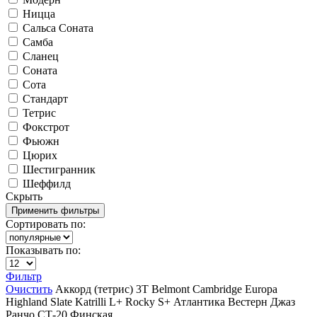
Ницца
Сальса Соната
Самба
Сланец
Соната
Сота
Стандарт
Тетрис
Фокстрот
Фьюжн
Цюрих
Шестигранник
Шеффилд
Скрыть
Сортировать по:
Показывать по:
Фильтр
Очистить
Аккорд (тетрис)
3T
Belmont
Cambridge
Europa
Highland Slate
Katrilli
L+
Rocky
S+
Атлантика
Вестерн
Джаз
Ранчо
СТ-20
Финская