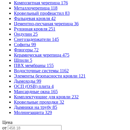
Композитная черепица
176
Металлочерепица
118
Кровельный профнастил
83
Фальцевая кровля
42
Цементно-песчаная черепица
36
Рулонная кровля
251
Ондулин
25
Снегозадержатели
145
Софиты
99
Флюгеры
72
Керамическая черепица
475
Шпили
5
ПВХ мембраны
155
Водосточные системы
1162
Элементы безопасности кровли
121
Дымоходы
99
ОСП (OSB) плита
4
Мансардные окна
165
Комплектующие для кровли
232
Кровельные проходки
32
Дымники на трубу
85
Молниезащита
329
Цена
от