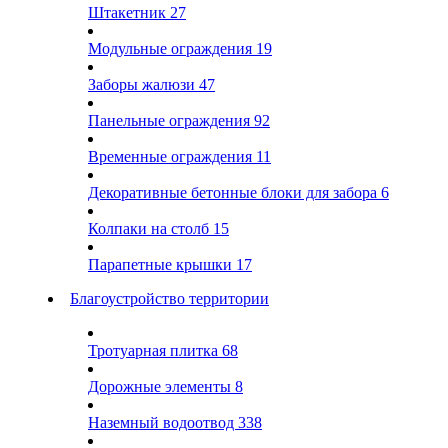
Штакетник
27
Модульные ограждения
19
Заборы жалюзи
47
Панельные ограждения
92
Временные ограждения
11
Декоративные бетонные блоки для забора
6
Колпаки на столб
15
Парапетные крышки
17
Благоустройство территории
Тротуарная плитка
68
Дорожные элементы
8
Наземный водоотвод
338