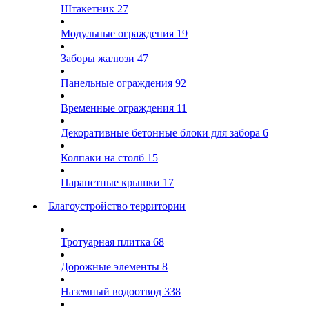
Штакетник
27
Модульные ограждения
19
Заборы жалюзи
47
Панельные ограждения
92
Временные ограждения
11
Декоративные бетонные блоки для забора
6
Колпаки на столб
15
Парапетные крышки
17
Благоустройство территории
Тротуарная плитка
68
Дорожные элементы
8
Наземный водоотвод
338