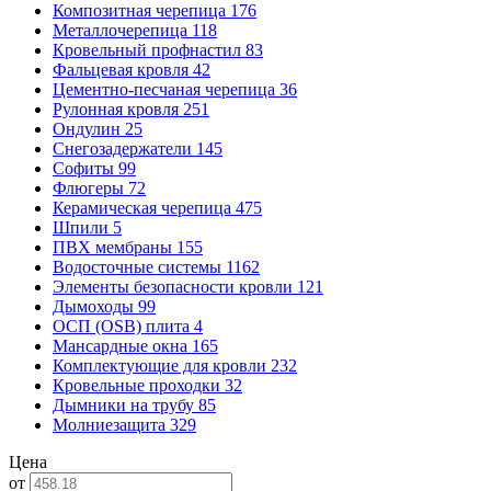
Композитная черепица
176
Металлочерепица
118
Кровельный профнастил
83
Фальцевая кровля
42
Цементно-песчаная черепица
36
Рулонная кровля
251
Ондулин
25
Снегозадержатели
145
Софиты
99
Флюгеры
72
Керамическая черепица
475
Шпили
5
ПВХ мембраны
155
Водосточные системы
1162
Элементы безопасности кровли
121
Дымоходы
99
ОСП (OSB) плита
4
Мансардные окна
165
Комплектующие для кровли
232
Кровельные проходки
32
Дымники на трубу
85
Молниезащита
329
Цена
от