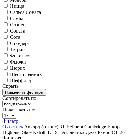
Ницца
Сальса Соната
Самба
Сланец
Соната
Сота
Стандарт
Тетрис
Фокстрот
Фьюжн
Цюрих
Шестигранник
Шеффилд
Скрыть
Сортировать по:
Показывать по:
Фильтр
Очистить
Аккорд (тетрис)
3T
Belmont
Cambridge
Europa
Highland Slate
Katrilli
L+
S+
Атлантика
Джаз
Ранчо
СТ-20
Финская