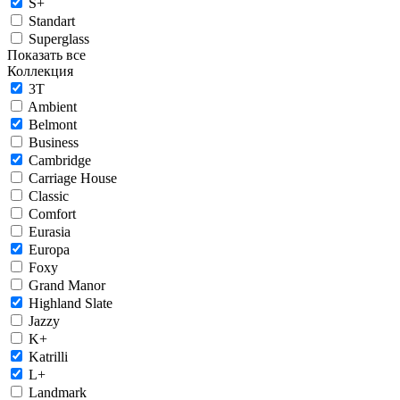
S+
Standart
Superglass
Показать все
Коллекция
3T
Ambient
Belmont
Business
Cambridge
Carriage House
Classic
Comfort
Eurasia
Europa
Foxy
Grand Manor
Highland Slate
Jazzy
K+
Katrilli
L+
Landmark