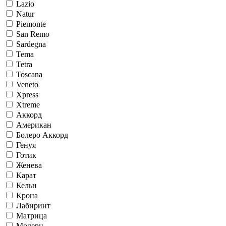
Lazio
Natur
Piemonte
San Remo
Sardegna
Tema
Tetra
Toscana
Veneto
Xpress
Xtreme
Аккорд
Американ
Болеро Аккорд
Генуя
Готик
Женева
Карат
Кельн
Крона
Лабиринт
Матрица
Модерн