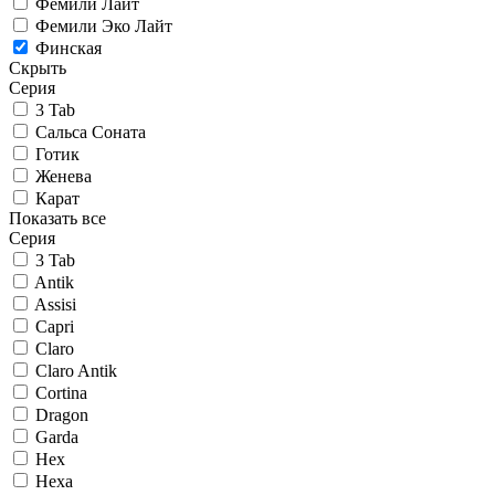
Фемили Лайт
Фемили Эко Лайт
Финская
Скрыть
Серия
3 Tab
Сальса Соната
Готик
Женева
Карат
Показать все
Серия
3 Tab
Antik
Assisi
Capri
Claro
Claro Antik
Cortina
Dragon
Garda
Hex
Hexa