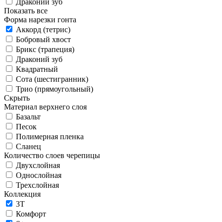
Драконий зуб
Показать все
Форма нарезки гонта
Аккорд (тетрис)
Бобровый хвост
Брикс (трапеция)
Драконий зуб
Квадратный
Сота (шестигранник)
Трио (прямоугольный)
Скрыть
Материал верхнего слоя
Базальт
Песок
Полимерная пленка
Сланец
Количество слоев черепицы
Двухслойная
Однослойная
Трехслойная
Коллекция
3T
Комфорт