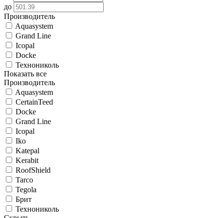
до
Производитель
Aquasystem
Grand Line
Icopal
Docke
Технониколь
Показать все
Производитель
Aquasystem
CertainTeed
Docke
Grand Line
Icopal
Iko
Katepal
Kerabit
RoofShield
Tarco
Tegola
Брит
Технониколь
Скрыть