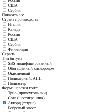
Россия
США
Сербия
Показать все
Страна производства
Италия
Канада
Россия
США
Сербия
Финляндия
Скрыть
Тип битума
SBS-модифицированный
Обогащённый кислородом
Окисленный
Полимерный, АПП
Полиэстер
Форма нарезки гонта
Трио (прямоугольный)
Сота (шестигранник)
Аккорд (тетрис)
Бобровый хвост