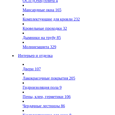
ОСП (OSB) плита
4
Мансардные окна
165
Комплектующие для кровли
232
Кровельные проходки
32
Дымники на трубу
85
Молниезащита
329
Интерьер и отделка
Двери
107
Лакокрасочные покрытия
205
Гидроизоляция пола
9
Пены, клеи, герметики
106
Чердачные лестницы
86