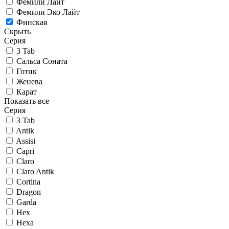
Фемили Лайт
Фемили Эко Лайт
Финская
Скрыть
Серия
3 Tab
Сальса Соната
Готик
Женева
Карат
Показать все
Серия
3 Tab
Antik
Assisi
Capri
Claro
Claro Antik
Cortina
Dragon
Garda
Hex
Hexa