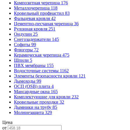
Композитная черепица
176
Металлочерепица
118
Кровельный профнастил
83
Фальцевая кровля
42
Цементно-песчаная черепица
36
Рулонная кровля
251
Ондулин
25
Снегозадержатели
145
Софиты
99
Флюгеры
72
Керамическая черепица
475
Шпили
5
ПВХ мембраны
155
Водосточные системы
1162
Элементы безопасности кровли
121
Дымоходы
99
ОСП (OSB) плита
4
Мансардные окна
165
Комплектующие для кровли
232
Кровельные проходки
32
Дымники на трубу
85
Молниезащита
329
Цена
от