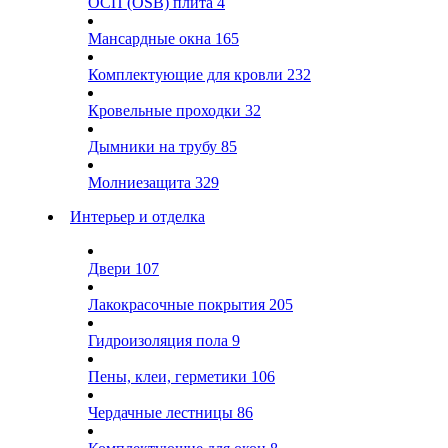
ОСП (OSB) плита
4
Мансардные окна
165
Комплектующие для кровли
232
Кровельные проходки
32
Дымники на трубу
85
Молниезащита
329
Интерьер и отделка
Двери
107
Лакокрасочные покрытия
205
Гидроизоляция пола
9
Пены, клеи, герметики
106
Чердачные лестницы
86