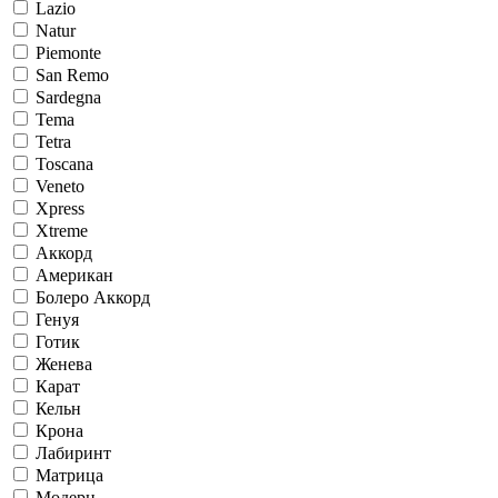
Lazio
Natur
Piemonte
San Remo
Sardegna
Tema
Tetra
Toscana
Veneto
Xpress
Xtreme
Аккорд
Американ
Болеро Аккорд
Генуя
Готик
Женева
Карат
Кельн
Крона
Лабиринт
Матрица
Модерн