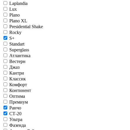
Laplandia
Lux
Plano
Plano XL
Presidential Shake
Rocky
S+
Standart
Superglass
Атлантика
Вестерн
Джаз
Кантри
Классик
Комфорт
Континент
Оптима
Премиум
Ранчо
СТ-20
Ультра
Фазенда