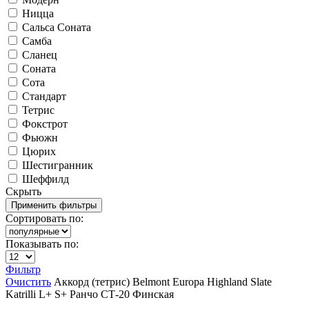
Ницца
Сальса Соната
Самба
Сланец
Соната
Сота
Стандарт
Тетрис
Фокстрот
Фьюжн
Цюрих
Шестигранник
Шеффилд
Скрыть
Сортировать по:
Показывать по:
Фильтр
Очистить
Аккорд (тетрис)
Belmont
Europa
Highland Slate
Katrilli
L+
S+
Ранчо
СТ-20
Финская