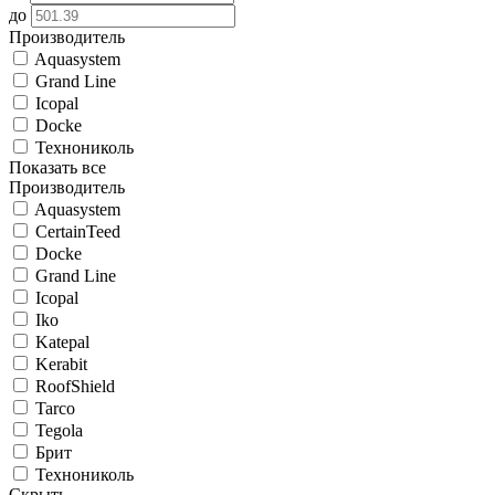
до
Производитель
Aquasystem
Grand Line
Icopal
Docke
Технониколь
Показать все
Производитель
Aquasystem
CertainTeed
Docke
Grand Line
Icopal
Iko
Katepal
Kerabit
RoofShield
Tarco
Tegola
Брит
Технониколь
Скрыть