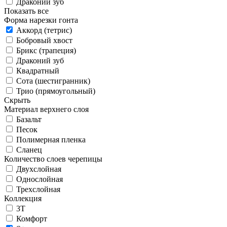
Драконий зуб
Показать все
Форма нарезки гонта
Аккорд (тетрис)
Бобровый хвост
Брикс (трапеция)
Драконий зуб
Квадратный
Сота (шестигранник)
Трио (прямоугольный)
Скрыть
Материал верхнего слоя
Базальт
Песок
Полимерная пленка
Сланец
Количество слоев черепицы
Двухслойная
Однослойная
Трехслойная
Коллекция
3T
Комфорт