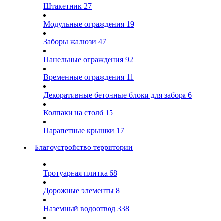
Штакетник
27
Модульные ограждения
19
Заборы жалюзи
47
Панельные ограждения
92
Временные ограждения
11
Декоративные бетонные блоки для забора
6
Колпаки на столб
15
Парапетные крышки
17
Благоустройство территории
Тротуарная плитка
68
Дорожные элементы
8
Наземный водоотвод
338