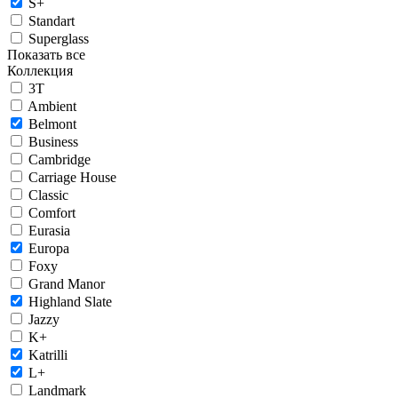
S+
Standart
Superglass
Показать все
Коллекция
3T
Ambient
Belmont
Business
Cambridge
Carriage House
Classic
Comfort
Eurasia
Europa
Foxy
Grand Manor
Highland Slate
Jazzy
K+
Katrilli
L+
Landmark