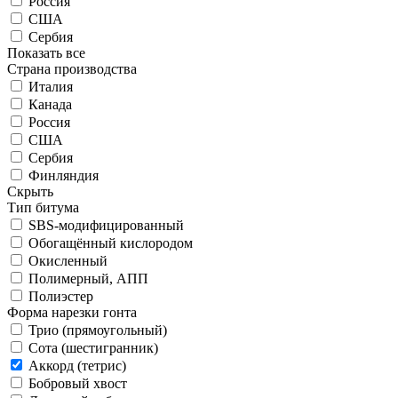
Россия
США
Сербия
Показать все
Страна производства
Италия
Канада
Россия
США
Сербия
Финляндия
Скрыть
Тип битума
SBS-модифицированный
Обогащённый кислородом
Окисленный
Полимерный, АПП
Полиэстер
Форма нарезки гонта
Трио (прямоугольный)
Сота (шестигранник)
Аккорд (тетрис)
Бобровый хвост