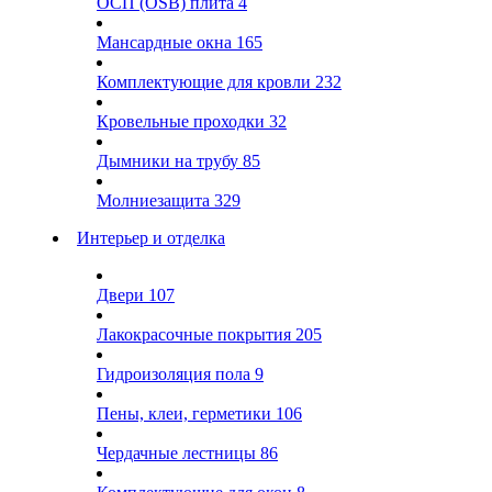
ОСП (OSB) плита
4
Мансардные окна
165
Комплектующие для кровли
232
Кровельные проходки
32
Дымники на трубу
85
Молниезащита
329
Интерьер и отделка
Двери
107
Лакокрасочные покрытия
205
Гидроизоляция пола
9
Пены, клеи, герметики
106
Чердачные лестницы
86