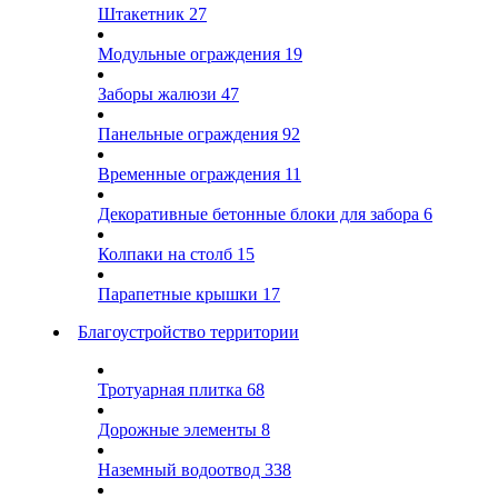
Штакетник
27
Модульные ограждения
19
Заборы жалюзи
47
Панельные ограждения
92
Временные ограждения
11
Декоративные бетонные блоки для забора
6
Колпаки на столб
15
Парапетные крышки
17
Благоустройство территории
Тротуарная плитка
68
Дорожные элементы
8
Наземный водоотвод
338