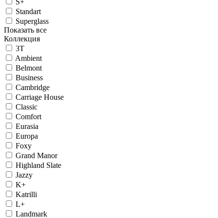
S+
Standart
Superglass
Показать все
Коллекция
3T
Ambient
Belmont
Business
Cambridge
Carriage House
Classic
Comfort
Eurasia
Europa
Foxy
Grand Manor
Highland Slate
Jazzy
K+
Katrilli
L+
Landmark