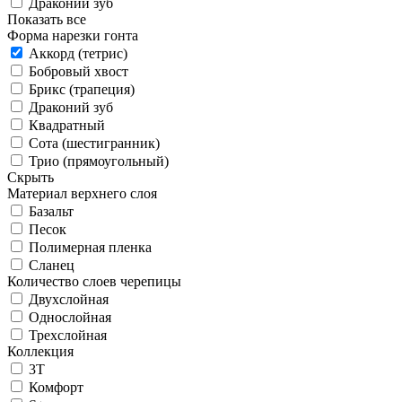
Драконий зуб
Показать все
Форма нарезки гонта
Аккорд (тетрис)
Бобровый хвост
Брикс (трапеция)
Драконий зуб
Квадратный
Сота (шестигранник)
Трио (прямоугольный)
Скрыть
Материал верхнего слоя
Базальт
Песок
Полимерная пленка
Сланец
Количество слоев черепицы
Двухслойная
Однослойная
Трехслойная
Коллекция
3T
Комфорт