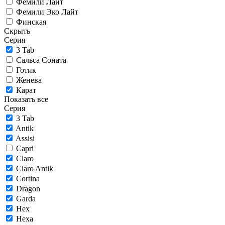
Фемили Лайт
Фемили Эко Лайт
Финская
Скрыть
Серия
3 Tab
Сальса Соната
Готик
Женева
Карат
Показать все
Серия
3 Tab
Antik
Assisi
Capri
Claro
Claro Antik
Cortina
Dragon
Garda
Hex
Hexa