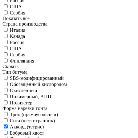
Россия
США
Сербия
Показать все
Страна производства
Италия
Канада
Россия
США
Сербия
Финляндия
Скрыть
Тип битума
SBS-модифицированный
Обогащённый кислородом
Окисленный
Полимерный, АПП
Полиэстер
Форма нарезки гонта
Трио (прямоугольный)
Сота (шестигранник)
Аккорд (тетрис)
Бобровый хвост