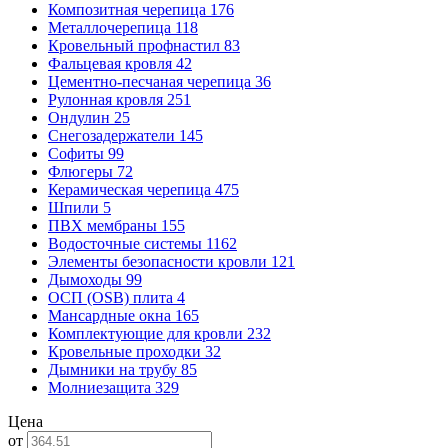
Композитная черепица
176
Металлочерепица
118
Кровельный профнастил
83
Фальцевая кровля
42
Цементно-песчаная черепица
36
Рулонная кровля
251
Ондулин
25
Снегозадержатели
145
Софиты
99
Флюгеры
72
Керамическая черепица
475
Шпили
5
ПВХ мембраны
155
Водосточные системы
1162
Элементы безопасности кровли
121
Дымоходы
99
ОСП (OSB) плита
4
Мансардные окна
165
Комплектующие для кровли
232
Кровельные проходки
32
Дымники на трубу
85
Молниезащита
329
Цена
от