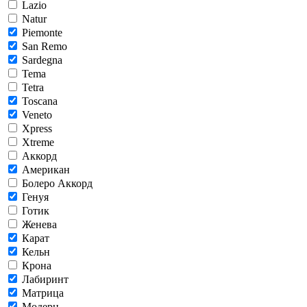
Lazio
Natur
Piemonte
San Remo
Sardegna
Tema
Tetra
Toscana
Veneto
Xpress
Xtreme
Аккорд
Американ
Болеро Аккорд
Генуя
Готик
Женева
Карат
Кельн
Крона
Лабиринт
Матрица
Модерн