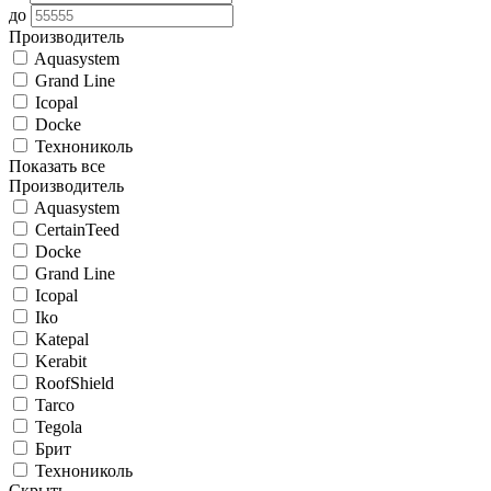
до
Производитель
Aquasystem
Grand Line
Icopal
Docke
Технониколь
Показать все
Производитель
Aquasystem
CertainTeed
Docke
Grand Line
Icopal
Iko
Katepal
Kerabit
RoofShield
Tarco
Tegola
Брит
Технониколь
Скрыть