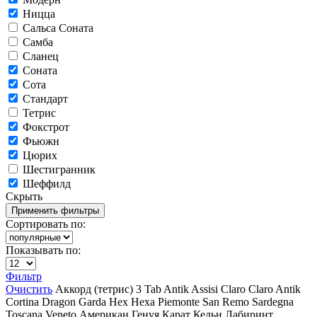
Ницца
Сальса Соната
Самба
Сланец
Соната
Сота
Стандарт
Тетрис
Фокстрот
Фьюжн
Цюрих
Шестигранник
Шеффилд
Скрыть
Сортировать по:
Показывать по:
Фильтр
Очистить
Аккорд (тетрис)
3 Tab
Antik
Assisi
Claro
Claro Antik
Cortina
Dragon
Garda
Hex
Hexa
Piemonte
San Remo
Sardegna
Toscana
Veneto
Американ
Генуя
Карат
Кельн
Лабиринт