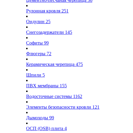
Цементно-песчаная черепица
36
Рулонная кровля
251
Ондулин
25
Снегозадержатели
145
Софиты
99
Флюгеры
72
Керамическая черепица
475
Шпили
5
ПВХ мембраны
155
Водосточные системы
1162
Элементы безопасности кровли
121
Дымоходы
99
ОСП (OSB) плита
4