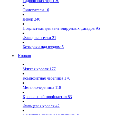
Гидрофобизаторы
30
Очистители
16
Декор
240
Подсистема для вентилируемых фасадов
95
Фасадные сетки
21
Козырьки над входом
5
Кровля
Мягкая кровля
177
Композитная черепица
176
Металлочерепица
118
Кровельный профнастил
83
Фальцевая кровля
42