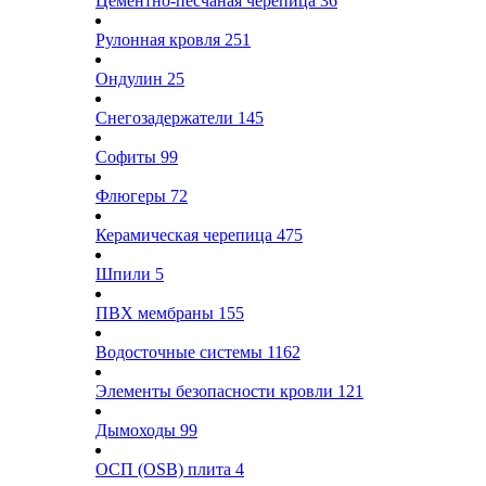
Цементно-песчаная черепица
36
Рулонная кровля
251
Ондулин
25
Снегозадержатели
145
Софиты
99
Флюгеры
72
Керамическая черепица
475
Шпили
5
ПВХ мембраны
155
Водосточные системы
1162
Элементы безопасности кровли
121
Дымоходы
99
ОСП (OSB) плита
4