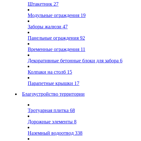
Штакетник
27
Модульные ограждения
19
Заборы жалюзи
47
Панельные ограждения
92
Временные ограждения
11
Декоративные бетонные блоки для забора
6
Колпаки на столб
15
Парапетные крышки
17
Благоустройство территории
Тротуарная плитка
68
Дорожные элементы
8
Наземный водоотвод
338