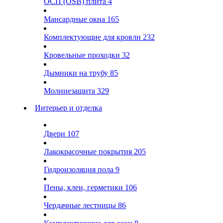
ОСП (OSB) плита
4
Мансардные окна
165
Комплектующие для кровли
232
Кровельные проходки
32
Дымники на трубу
85
Молниезащита
329
Интерьер и отделка
Двери
107
Лакокрасочные покрытия
205
Гидроизоляция пола
9
Пены, клеи, герметики
106
Чердачные лестницы
86