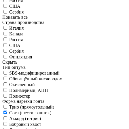
Россия
США
Сербия
Показать все
Страна производства
Италия
Канада
Россия
США
Сербия
Финляндия
Скрыть
Тип битума
SBS-модифицированный
Обогащённый кислородом
Окисленный
Полимерный, АПП
Полиэстер
Форма нарезки гонта
Трио (прямоугольный)
Сота (шестигранник)
Аккорд (тетрис)
Бобровый хвост