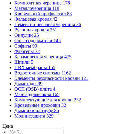
Композитная черепица
176
Металлочерепица
118
Кровельный профнастил
83
Фальцевая кровля
42
Цементно-песчаная черепица
36
Рулонная кровля
251
Ондулин
25
Снегозадержатели
145
Софиты
99
Флюгеры
72
Керамическая черепица
475
Шпили
5
ПВХ мембраны
155
Водосточные системы
1162
Элементы безопасности кровли
121
Дымоходы
99
ОСП (OSB) плита
4
Мансардные окна
165
Комплектующие для кровли
232
Кровельные проходки
32
Дымники на трубу
85
Молниезащита
329
Цена
от