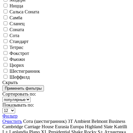
Ницца
Сальса Соната
Самба
Сланец
Соната
Сота
Стандарт
Тетрис
Фокстрот
Фьюжн
Цюрих
Шестигранник
Шеффилд
Скрыть
Сортировать по:
Показывать по:
Фильтр
Очистить
Сота (шестигранник)
3T
Ambient
Belmont
Business
Cambridge
Carriage House
Eurasia
Europa
Highland Slate
Katrilli
L+
Laplandia
Plano XL
Presidential Shake
Rocky
S+
Атлантика