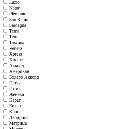
Lazio
Natur
Piemonte
San Remo
Sardegna
Tema
Tetra
Toscana
Veneto
Xpress
Xtreme
Аккорд
Американ
Болеро Аккорд
Генуя
Готик
Женева
Карат
Кельн
Крона
Лабиринт
Матрица
Модерн