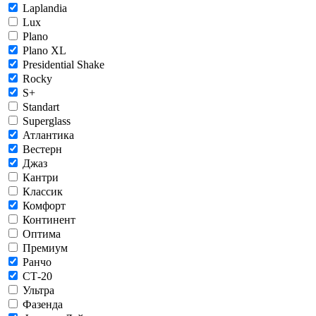
Laplandia
Lux
Plano
Plano XL
Presidential Shake
Rocky
S+
Standart
Superglass
Атлантика
Вестерн
Джаз
Кантри
Классик
Комфорт
Континент
Оптима
Премиум
Ранчо
СТ-20
Ультра
Фазенда