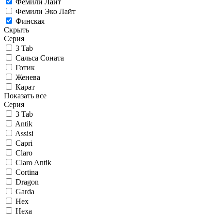
Фемили Лайт
Фемили Эко Лайт
Финская
Скрыть
Серия
3 Tab
Сальса Соната
Готик
Женева
Карат
Показать все
Серия
3 Tab
Antik
Assisi
Capri
Claro
Claro Antik
Cortina
Dragon
Garda
Hex
Hexa