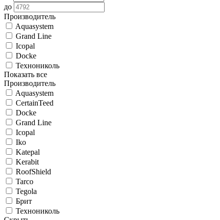
до
Производитель
Aquasystem
Grand Line
Icopal
Docke
Технониколь
Показать все
Производитель
Aquasystem
CertainTeed
Docke
Grand Line
Icopal
Iko
Katepal
Kerabit
RoofShield
Tarco
Tegola
Брит
Технониколь
Скрыть