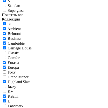
S+
Standart
Superglass
Показать все
Коллекция
3T
Ambient
Belmont
Business
Cambridge
Carriage House
Classic
Comfort
Eurasia
Europa
Foxy
Grand Manor
Highland Slate
Jazzy
K+
Katrilli
L+
Landmark