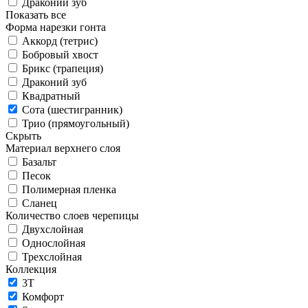
Драконий зуб
Показать все
Форма нарезки гонта
Аккорд (тетрис)
Бобровый хвост
Брикс (трапеция)
Драконий зуб
Квадратный
Сота (шестигранник)
Трио (прямоугольный)
Скрыть
Материал верхнего слоя
Базальт
Песок
Полимерная пленка
Сланец
Количество слоев черепицы
Двухслойная
Однослойная
Трехслойная
Коллекция
3T
Комфорт