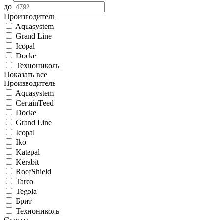
до
Производитель
Aquasystem
Grand Line
Icopal
Docke
Технониколь
Показать все
Производитель
Aquasystem
CertainTeed
Docke
Grand Line
Icopal
Iko
Katepal
Kerabit
RoofShield
Tarco
Tegola
Брит
Технониколь
Скрыть