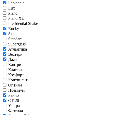
Laplandia
Lux
Plano
Plano XL
Presidential Shake
Rocky
S+
Standart
Superglass
Атлантика
Вестерн
Джаз
Кантри
Классик
Комфорт
Континент
Оптима
Премиум
Ранчо
СТ-20
Ультра
Фазенда