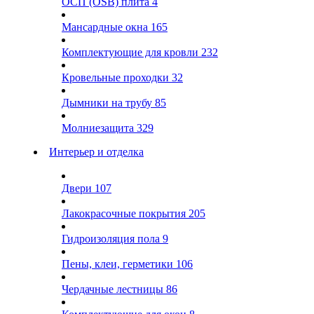
ОСП (OSB) плита
4
Мансардные окна
165
Комплектующие для кровли
232
Кровельные проходки
32
Дымники на трубу
85
Молниезащита
329
Интерьер и отделка
Двери
107
Лакокрасочные покрытия
205
Гидроизоляция пола
9
Пены, клеи, герметики
106
Чердачные лестницы
86