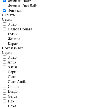
Фемили Лайт
Фемили Эко Лайт
Финская
Скрыть
Серия
3 Tab
Сальса Соната
Готик
Женева
Карат
Показать все
Серия
3 Tab
Antik
Assisi
Capri
Claro
Claro Antik
Cortina
Dragon
Garda
Hex
Hexa