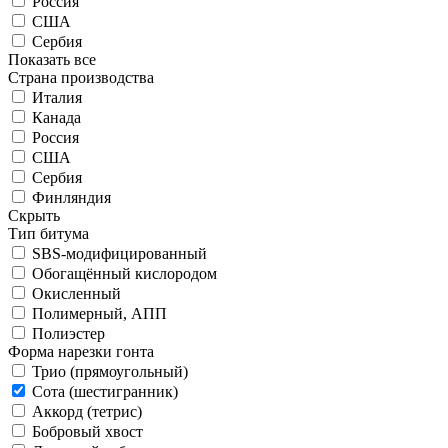
Россия
США
Сербия
Показать все
Страна производства
Италия
Канада
Россия
США
Сербия
Финляндия
Скрыть
Тип битума
SBS-модифицированный
Обогащённый кислородом
Окисленный
Полимерный, АПП
Полиэстер
Форма нарезки гонта
Трио (прямоугольный)
Сота (шестигранник)
Аккорд (тетрис)
Бобровый хвост