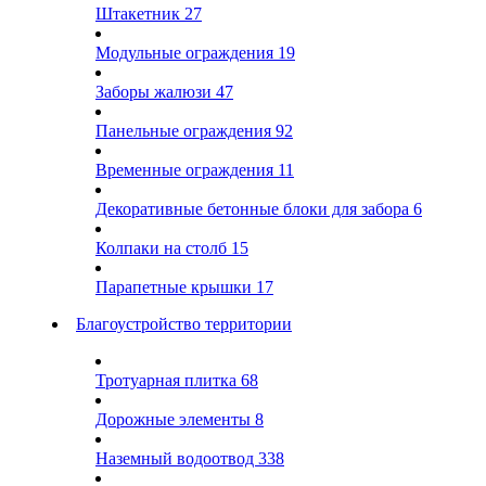
Штакетник
27
Модульные ограждения
19
Заборы жалюзи
47
Панельные ограждения
92
Временные ограждения
11
Декоративные бетонные блоки для забора
6
Колпаки на столб
15
Парапетные крышки
17
Благоустройство территории
Тротуарная плитка
68
Дорожные элементы
8
Наземный водоотвод
338