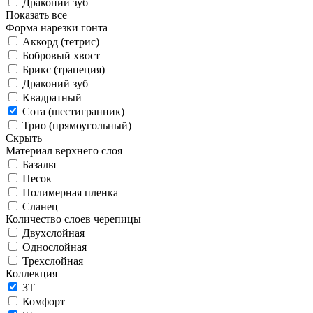
Драконий зуб
Показать все
Форма нарезки гонта
Аккорд (тетрис)
Бобровый хвост
Брикс (трапеция)
Драконий зуб
Квадратный
Сота (шестигранник)
Трио (прямоугольный)
Скрыть
Материал верхнего слоя
Базальт
Песок
Полимерная пленка
Сланец
Количество слоев черепицы
Двухслойная
Однослойная
Трехслойная
Коллекция
3T
Комфорт