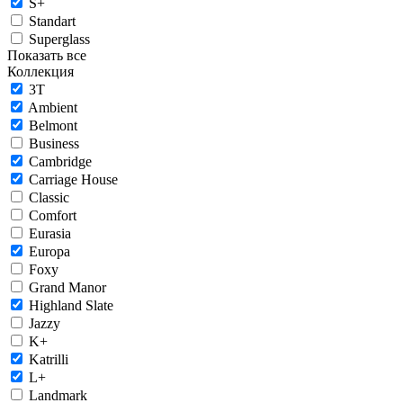
S+
Standart
Superglass
Показать все
Коллекция
3T
Ambient
Belmont
Business
Cambridge
Carriage House
Classic
Comfort
Eurasia
Europa
Foxy
Grand Manor
Highland Slate
Jazzy
K+
Katrilli
L+
Landmark