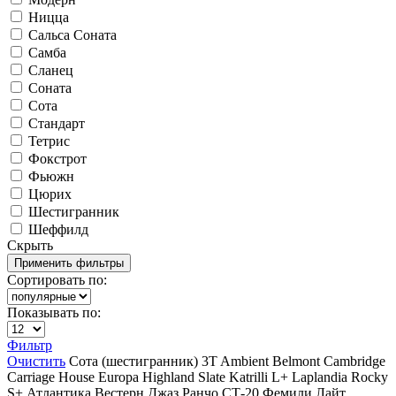
Ницца
Сальса Соната
Самба
Сланец
Соната
Сота
Стандарт
Тетрис
Фокстрот
Фьюжн
Цюрих
Шестигранник
Шеффилд
Скрыть
Сортировать по:
Показывать по:
Фильтр
Очистить
Сота (шестигранник)
3T
Ambient
Belmont
Cambridge
Carriage House
Europa
Highland Slate
Katrilli
L+
Laplandia
Rocky
S+
Атлантика
Вестерн
Джаз
Ранчо
СТ-20
Фемили Лайт