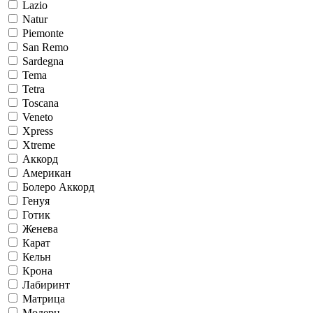
Lazio
Natur
Piemonte
San Remo
Sardegna
Tema
Tetra
Toscana
Veneto
Xpress
Xtreme
Аккорд
Американ
Болеро Аккорд
Генуя
Готик
Женева
Карат
Кельн
Крона
Лабиринт
Матрица
Модерн