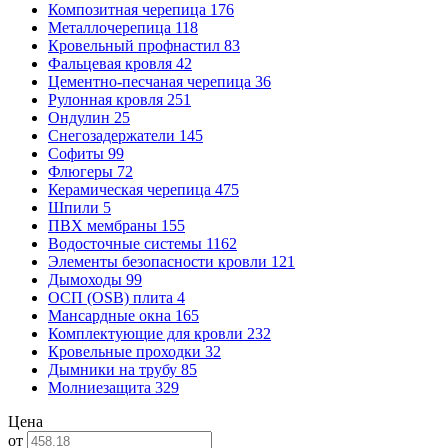
Композитная черепица
176
Металлочерепица
118
Кровельный профнастил
83
Фальцевая кровля
42
Цементно-песчаная черепица
36
Рулонная кровля
251
Ондулин
25
Снегозадержатели
145
Софиты
99
Флюгеры
72
Керамическая черепица
475
Шпили
5
ПВХ мембраны
155
Водосточные системы
1162
Элементы безопасности кровли
121
Дымоходы
99
ОСП (OSB) плита
4
Мансардные окна
165
Комплектующие для кровли
232
Кровельные проходки
32
Дымники на трубу
85
Молниезащита
329
Цена
от