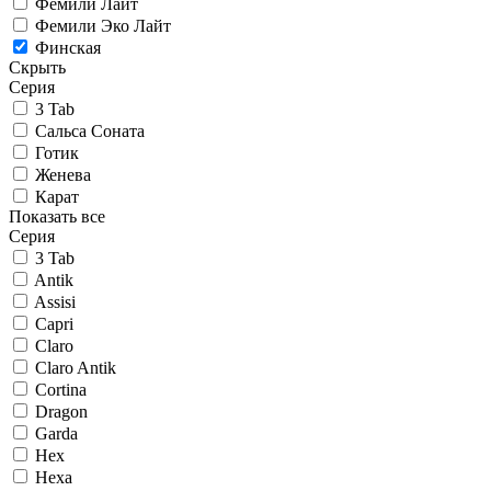
Фемили Лайт
Фемили Эко Лайт
Финская
Скрыть
Серия
3 Tab
Сальса Соната
Готик
Женева
Карат
Показать все
Серия
3 Tab
Antik
Assisi
Capri
Claro
Claro Antik
Cortina
Dragon
Garda
Hex
Hexa