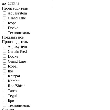
до
Производитель
Aquasystem
Grand Line
Icopal
Docke
Технониколь
Показать все
Производитель
Aquasystem
CertainTeed
Docke
Grand Line
Icopal
Iko
Katepal
Kerabit
RoofShield
Tarco
Tegola
Брит
Технониколь
Скрыть