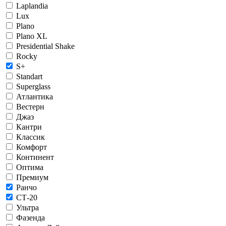
Laplandia
Lux
Plano
Plano XL
Presidential Shake
Rocky
S+
Standart
Superglass
Атлантика
Вестерн
Джаз
Кантри
Классик
Комфорт
Континент
Оптима
Премиум
Ранчо
СТ-20
Ультра
Фазенда