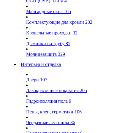
ОСП (OSB) плита
4
Мансардные окна
165
Комплектующие для кровли
232
Кровельные проходки
32
Дымники на трубу
85
Молниезащита
329
Интерьер и отделка
Двери
107
Лакокрасочные покрытия
205
Гидроизоляция пола
9
Пены, клеи, герметики
106
Чердачные лестницы
86