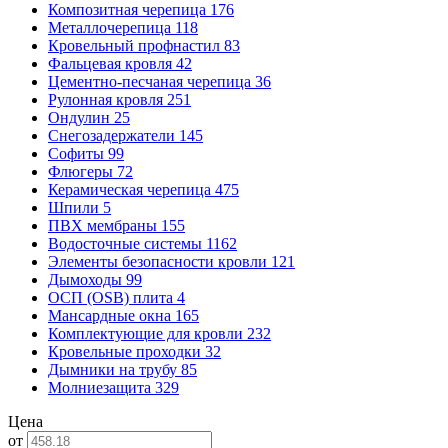
Композитная черепица
176
Металлочерепица
118
Кровельный профнастил
83
Фальцевая кровля
42
Цементно-песчаная черепица
36
Рулонная кровля
251
Ондулин
25
Снегозадержатели
145
Софиты
99
Флюгеры
72
Керамическая черепица
475
Шпили
5
ПВХ мембраны
155
Водосточные системы
1162
Элементы безопасности кровли
121
Дымоходы
99
ОСП (OSB) плита
4
Мансардные окна
165
Комплектующие для кровли
232
Кровельные проходки
32
Дымники на трубу
85
Молниезащита
329
Цена
от