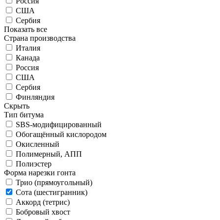
Россия
США
Сербия
Показать все
Страна производства
Италия
Канада
Россия
США
Сербия
Финляндия
Скрыть
Тип битума
SBS-модифицированный
Обогащённый кислородом
Окисленный
Полимерный, АПП
Полиэстер
Форма нарезки гонта
Трио (прямоугольный)
Сота (шестигранник)
Аккорд (тетрис)
Бобровый хвост