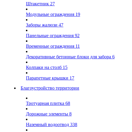
Штакетник
27
Модульные ограждения
19
Заборы жалюзи
47
Панельные ограждения
92
Временные ограждения
11
Декоративные бетонные блоки для забора
6
Колпаки на столб
15
Парапетные крышки
17
Благоустройство территории
Тротуарная плитка
68
Дорожные элементы
8
Наземный водоотвод
338