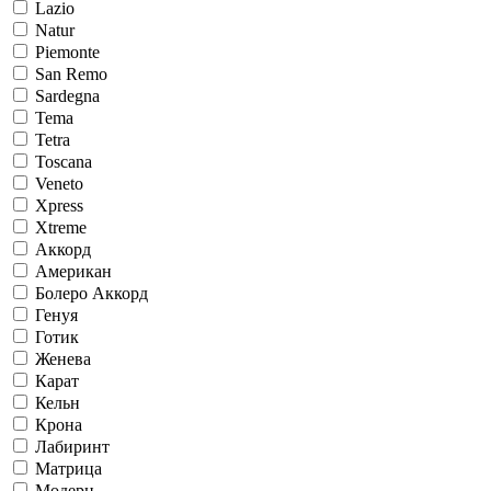
Lazio
Natur
Piemonte
San Remo
Sardegna
Tema
Tetra
Toscana
Veneto
Xpress
Xtreme
Аккорд
Американ
Болеро Аккорд
Генуя
Готик
Женева
Карат
Кельн
Крона
Лабиринт
Матрица
Модерн