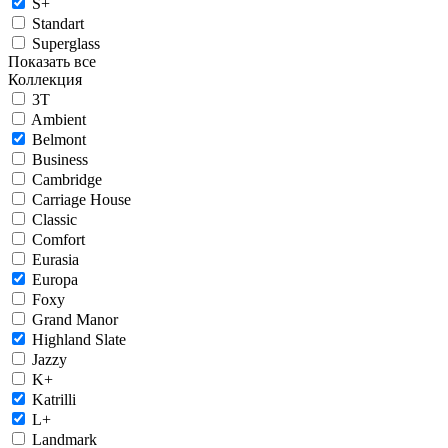
S+
Standart
Superglass
Показать все
Коллекция
3T
Ambient
Belmont
Business
Cambridge
Carriage House
Classic
Comfort
Eurasia
Europa
Foxy
Grand Manor
Highland Slate
Jazzy
K+
Katrilli
L+
Landmark