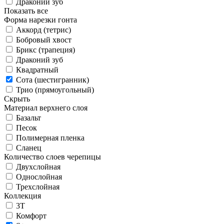
Драконий зуб
Показать все
Форма нарезки гонта
Аккорд (тетрис)
Бобровый хвост
Брикс (трапеция)
Драконий зуб
Квадратный
Сота (шестигранник)
Трио (прямоугольный)
Скрыть
Материал верхнего слоя
Базальт
Песок
Полимерная пленка
Сланец
Количество слоев черепицы
Двухслойная
Однослойная
Трехслойная
Коллекция
3T
Комфорт