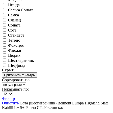
Ницца
Сальса Соната
Самба
Сланец
Соната
Сота
Стандарт
Тетрис
Фокстрот
Фьюжн
Цюрих
Шестигранник
Шеффилд
Скрыть
Сортировать по:
Показывать по:
Фильтр
Очистить
Сота (шестигранник)
Belmont
Europa
Highland Slate
Katrilli
L+
S+
Ранчо
СТ-20
Финская