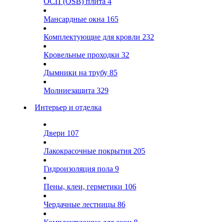
ОСП (OSB) плита
4
Мансардные окна
165
Комплектующие для кровли
232
Кровельные проходки
32
Дымники на трубу
85
Молниезащита
329
Интерьер и отделка
Двери
107
Лакокрасочные покрытия
205
Гидроизоляция пола
9
Пены, клеи, герметики
106
Чердачные лестницы
86