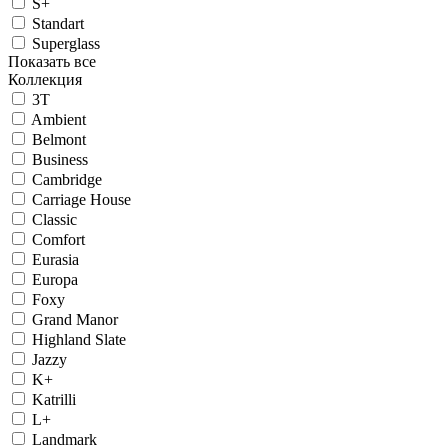
S+
Standart
Superglass
Показать все
Коллекция
3T
Ambient
Belmont
Business
Cambridge
Carriage House
Classic
Comfort
Eurasia
Europa
Foxy
Grand Manor
Highland Slate
Jazzy
K+
Katrilli
L+
Landmark