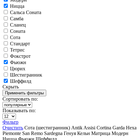
Ницца
Сальса Соната
Самба
Сланец
Соната
Сота
Стандарт
Тетрис
Фокстрот
Фьюжн
Цюрих
Шестигранник
Шеффилд
Скрыть
Сортировать по:
Показывать по:
Фильтр
Очистить
Сота (шестигранник)
Antik
Assisi
Cortina
Garda
Hexa
Piemonte
San Remo
Sardegna
Генуя
Кельн
Матрица
Модерн
Ницца
Фьюжн
Шеффилд