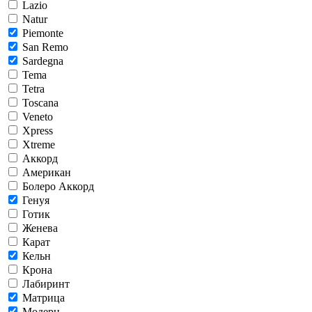
Lazio
Natur
Piemonte
San Remo
Sardegna
Tema
Tetra
Toscana
Veneto
Xpress
Xtreme
Аккорд
Американ
Болеро Аккорд
Генуя
Готик
Женева
Карат
Кельн
Крона
Лабиринт
Матрица
Модерн