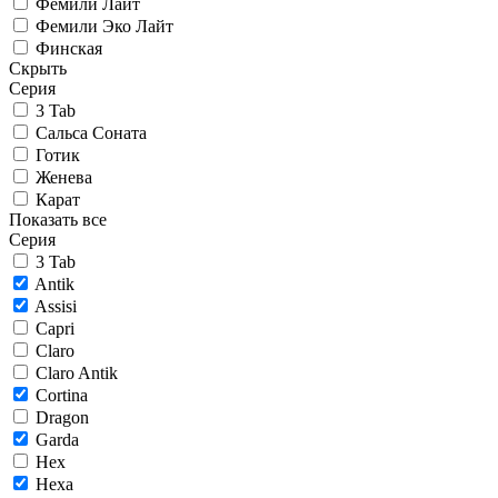
Фемили Лайт
Фемили Эко Лайт
Финская
Скрыть
Серия
3 Tab
Сальса Соната
Готик
Женева
Карат
Показать все
Серия
3 Tab
Antik
Assisi
Capri
Claro
Claro Antik
Cortina
Dragon
Garda
Hex
Hexa