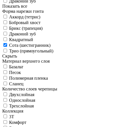
Драконий зуб
Показать все
Форма нарезки гонта
Аккорд (тетрис)
Бобровый хвост
Брикс (трапеция)
Драконий зуб
Квадратный
Сота (шестигранник)
Трио (прямоугольный)
Скрыть
Материал верхнего слоя
Базальт
Песок
Полимерная пленка
Сланец
Количество слоев черепицы
Двухслойная
Однослойная
Трехслойная
Коллекция
3T
Комфорт