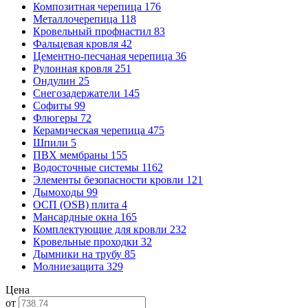
Композитная черепица
176
Металлочерепица
118
Кровельный профнастил
83
Фальцевая кровля
42
Цементно-песчаная черепица
36
Рулонная кровля
251
Ондулин
25
Снегозадержатели
145
Софиты
99
Флюгеры
72
Керамическая черепица
475
Шпили
5
ПВХ мембраны
155
Водосточные системы
1162
Элементы безопасности кровли
121
Дымоходы
99
ОСП (OSB) плита
4
Мансардные окна
165
Комплектующие для кровли
232
Кровельные проходки
32
Дымники на трубу
85
Молниезащита
329
Цена
от