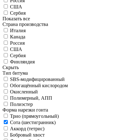
Россия
США
Сербия
Показать все
Страна производства
Италия
Канада
Россия
США
Сербия
Финляндия
Скрыть
Тип битума
SBS-модифицированный
Обогащённый кислородом
Окисленный
Полимерный, АПП
Полиэстер
Форма нарезки гонта
Трио (прямоугольный)
Сота (шестигранник)
Аккорд (тетрис)
Бобровый хвост