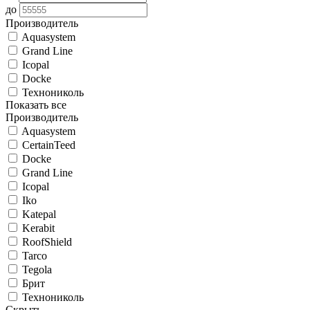
до
Производитель
Aquasystem
Grand Line
Icopal
Docke
Технониколь
Показать все
Производитель
Aquasystem
CertainTeed
Docke
Grand Line
Icopal
Iko
Katepal
Kerabit
RoofShield
Tarco
Tegola
Брит
Технониколь
Скрыть