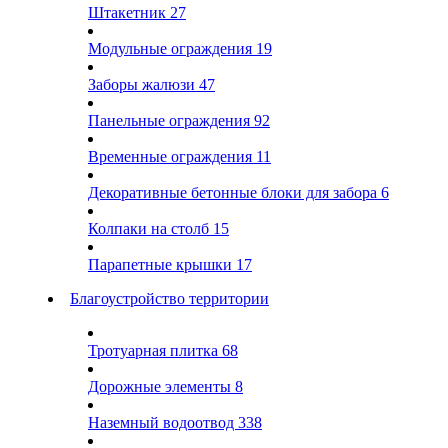
Штакетник
27
Модульные ограждения
19
Заборы жалюзи
47
Панельные ограждения
92
Временные ограждения
11
Декоративные бетонные блоки для забора
6
Колпаки на столб
15
Парапетные крышки
17
Благоустройство территории
Тротуарная плитка
68
Дорожные элементы
8
Наземный водоотвод
338