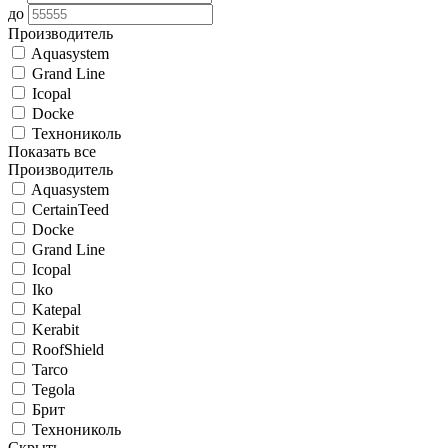
до
Производитель
Aquasystem
Grand Line
Icopal
Docke
Технониколь
Показать все
Производитель
Aquasystem
CertainTeed
Docke
Grand Line
Icopal
Iko
Katepal
Kerabit
RoofShield
Tarco
Tegola
Брит
Технониколь
Скрыть