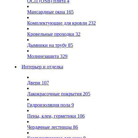
ОСП (OSB) плита
4
Мансардные окна
165
Комплектующие для кровли
232
Кровельные проходки
32
Дымники на трубу
85
Молниезащита
329
Интерьер и отделка
Двери
107
Лакокрасочные покрытия
205
Гидроизоляция пола
9
Пены, клеи, герметики
106
Чердачные лестницы
86