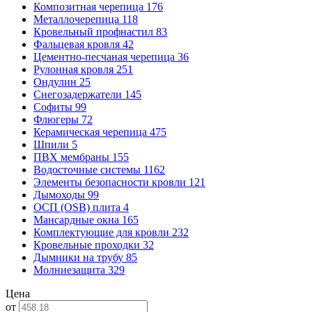
Композитная черепица
176
Металлочерепица
118
Кровельный профнастил
83
Фальцевая кровля
42
Цементно-песчаная черепица
36
Рулонная кровля
251
Ондулин
25
Снегозадержатели
145
Софиты
99
Флюгеры
72
Керамическая черепица
475
Шпили
5
ПВХ мембраны
155
Водосточные системы
1162
Элементы безопасности кровли
121
Дымоходы
99
ОСП (OSB) плита
4
Мансардные окна
165
Комплектующие для кровли
232
Кровельные проходки
32
Дымники на трубу
85
Молниезащита
329
Цена
от