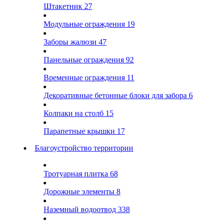
Штакетник
27
Модульные ограждения
19
Заборы жалюзи
47
Панельные ограждения
92
Временные ограждения
11
Декоративные бетонные блоки для забора
6
Колпаки на столб
15
Парапетные крышки
17
Благоустройство территории
Тротуарная плитка
68
Дорожные элементы
8
Наземный водоотвод
338