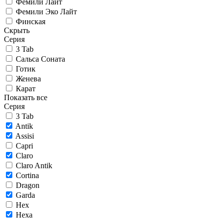
Фемили Лайт
Фемили Эко Лайт
Финская
Скрыть
Серия
3 Tab
Сальса Соната
Готик
Женева
Карат
Показать все
Серия
3 Tab
Antik
Assisi
Capri
Claro
Claro Antik
Cortina
Dragon
Garda
Hex
Hexa