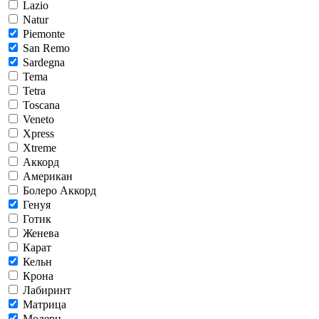
Lazio
Natur
Piemonte
San Remo
Sardegna
Tema
Tetra
Toscana
Veneto
Xpress
Xtreme
Аккорд
Американ
Болеро Аккорд
Генуя
Готик
Женева
Карат
Кельн
Крона
Лабиринт
Матрица
Модерн