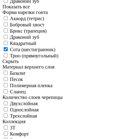
Драконий зуб
Показать все
Форма нарезки гонта
Аккорд (тетрис)
Бобровый хвост
Брикс (трапеция)
Драконий зуб
Квадратный
Сота (шестигранник)
Трио (прямоугольный)
Скрыть
Материал верхнего слоя
Базальт
Песок
Полимерная пленка
Сланец
Количество слоев черепицы
Двухслойная
Однослойная
Трехслойная
Коллекция
3T
Комфорт