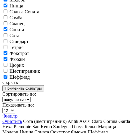
Ницца
Сальса Соната
Самба
Сланец
Соната
Сота
Стандарт
Тетрис
Фокстрот
Фьюжн
Цюрих
Шестигранник
Шеффилд
Скрыть
Сортировать по:
Показывать по:
Фильтр
Очистить
Сота (шестигранник)
Antik
Assisi
Claro
Cortina
Garda
Hexa
Piemonte
San Remo
Sardegna
Генуя
Кельн
Матрица
Модерн
Ницца
Соната
Фокстрот
Фьюжн
Шеффилд