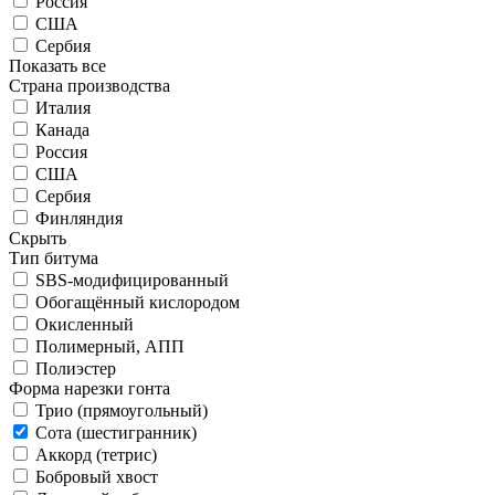
Россия
США
Сербия
Показать все
Страна производства
Италия
Канада
Россия
США
Сербия
Финляндия
Скрыть
Тип битума
SBS-модифицированный
Обогащённый кислородом
Окисленный
Полимерный, АПП
Полиэстер
Форма нарезки гонта
Трио (прямоугольный)
Сота (шестигранник)
Аккорд (тетрис)
Бобровый хвост