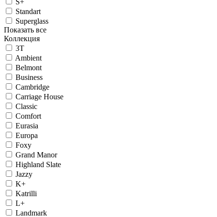
S+
Standart
Superglass
Показать все
Коллекция
3T
Ambient
Belmont
Business
Cambridge
Carriage House
Classic
Comfort
Eurasia
Europa
Foxy
Grand Manor
Highland Slate
Jazzy
K+
Katrilli
L+
Landmark