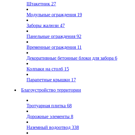
Штакетник
27
Модульные ограждения
19
Заборы жалюзи
47
Панельные ограждения
92
Временные ограждения
11
Декоративные бетонные блоки для забора
6
Колпаки на столб
15
Парапетные крышки
17
Благоустройство территории
Тротуарная плитка
68
Дорожные элементы
8
Наземный водоотвод
338