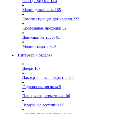
ОСП (OSB) плита
4
Мансардные окна
165
Комплектующие для кровли
232
Кровельные проходки
32
Дымники на трубу
85
Молниезащита
329
Интерьер и отделка
Двери
107
Лакокрасочные покрытия
205
Гидроизоляция пола
9
Пены, клеи, герметики
106
Чердачные лестницы
86