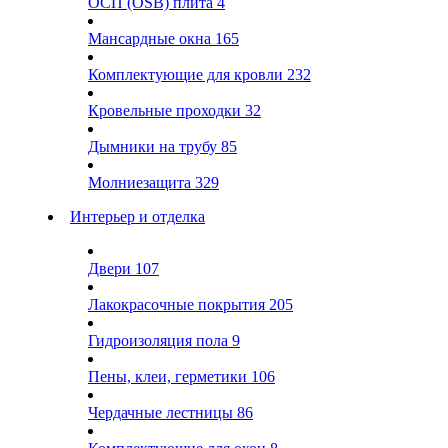
ОСП (OSB) плита
4
Мансардные окна
165
Комплектующие для кровли
232
Кровельные проходки
32
Дымники на трубу
85
Молниезащита
329
Интерьер и отделка
Двери
107
Лакокрасочные покрытия
205
Гидроизоляция пола
9
Пены, клеи, герметики
106
Чердачные лестницы
86