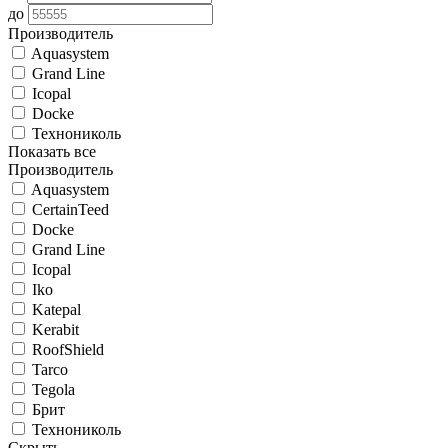
до
Производитель
Aquasystem
Grand Line
Icopal
Docke
Технониколь
Показать все
Производитель
Aquasystem
CertainTeed
Docke
Grand Line
Icopal
Iko
Katepal
Kerabit
RoofShield
Tarco
Tegola
Брит
Технониколь
Скрыть