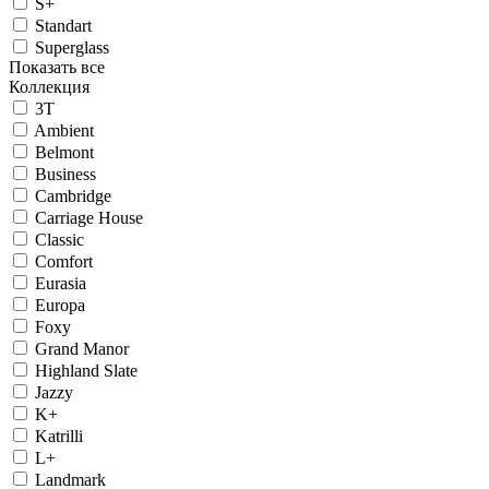
S+
Standart
Superglass
Показать все
Коллекция
3T
Ambient
Belmont
Business
Cambridge
Carriage House
Classic
Comfort
Eurasia
Europa
Foxy
Grand Manor
Highland Slate
Jazzy
K+
Katrilli
L+
Landmark