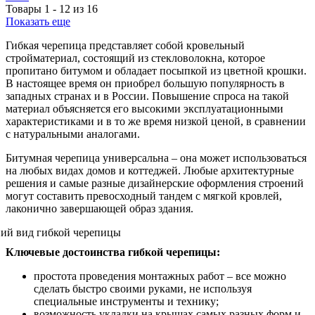
Товары
1
-
12
из
16
Показать еще
Гибкая черепица представляет собой кровельный
стройматериал, состоящий из стекловолокна, которое
пропитано битумом и обладает посыпкой из цветной крошки.
В настоящее время он приобрел большую популярность в
западных странах и в России. Повышение спроса на такой
материал объясняется его высокими эксплуатационными
характеристиками и в то же время низкой ценой, в сравнении
с натуральными аналогами.
Битумная черепица универсальна – она может использоваться
на любых видах домов и коттеджей. Любые архитектурные
решения и самые разные дизайнерские оформления строений
могут составить превосходный тандем с мягкой кровлей,
лаконично завершающей образ здания.
Ключевые достоинства гибкой черепицы:
простота проведения монтажных работ – все можно
сделать быстро своими руками, не используя
специальные инструменты и технику;
возможность укладки на крышах самых разных форм и