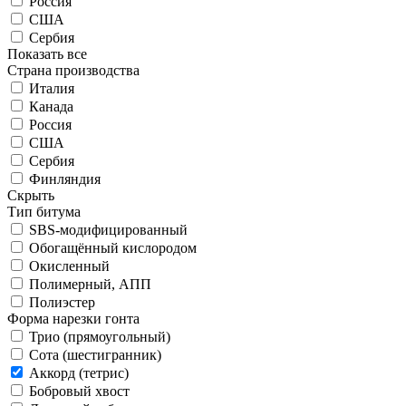
Россия
США
Сербия
Показать все
Страна производства
Италия
Канада
Россия
США
Сербия
Финляндия
Скрыть
Тип битума
SBS-модифицированный
Обогащённый кислородом
Окисленный
Полимерный, АПП
Полиэстер
Форма нарезки гонта
Трио (прямоугольный)
Сота (шестигранник)
Аккорд (тетрис)
Бобровый хвост