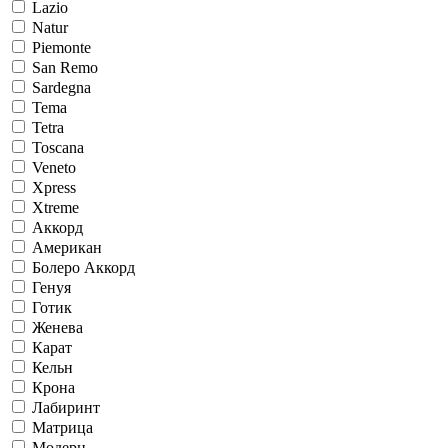
Lazio
Natur
Piemonte
San Remo
Sardegna
Tema
Tetra
Toscana
Veneto
Xpress
Xtreme
Аккорд
Американ
Болеро Аккорд
Генуя
Готик
Женева
Карат
Кельн
Крона
Лабиринт
Матрица
Модерн