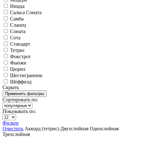
Ницца
Сальса Соната
Самба
Сланец
Соната
Сота
Стандарт
Тетрис
Фокстрот
Фьюжн
Цюрих
Шестигранник
Шеффилд
Скрыть
Сортировать по:
Показывать по:
Фильтр
Очистить
Аккорд (тетрис)
Двухслойная
Однослойная
Трехслойная