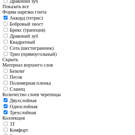
Драконий зуб
Показать все
Форма нарезки гонта
Аккорд (тетрис)
Бобровый хвост
Брикс (трапеция)
Драконий зуб
Квадратный
Сота (шестигранник)
Трио (прямоугольный)
Скрыть
Материал верхнего слоя
Базальт
Песок
Полимерная пленка
Сланец
Количество слоев черепицы
Двухслойная
Однослойная
Трехслойная
Коллекция
3T
Комфорт