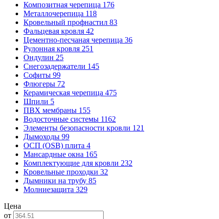
Композитная черепица
176
Металлочерепица
118
Кровельный профнастил
83
Фальцевая кровля
42
Цементно-песчаная черепица
36
Рулонная кровля
251
Ондулин
25
Снегозадержатели
145
Софиты
99
Флюгеры
72
Керамическая черепица
475
Шпили
5
ПВХ мембраны
155
Водосточные системы
1162
Элементы безопасности кровли
121
Дымоходы
99
ОСП (OSB) плита
4
Мансардные окна
165
Комплектующие для кровли
232
Кровельные проходки
32
Дымники на трубу
85
Молниезащита
329
Цена
от