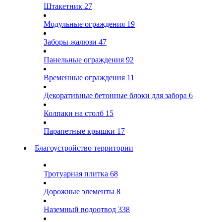
Штакетник
27
Модульные ограждения
19
Заборы жалюзи
47
Панельные ограждения
92
Временные ограждения
11
Декоративные бетонные блоки для забора
6
Колпаки на столб
15
Парапетные крышки
17
Благоустройство территории
Тротуарная плитка
68
Дорожные элементы
8
Наземный водоотвод
338