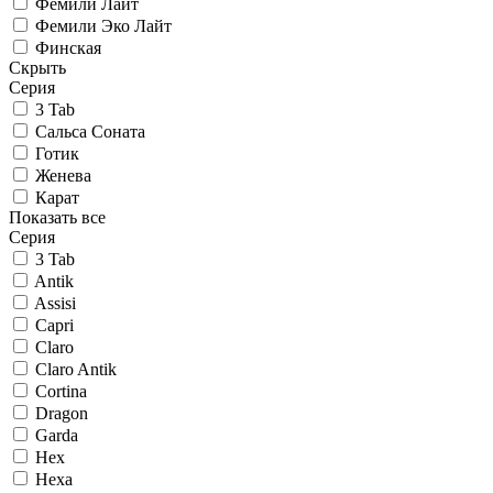
Фемили Лайт
Фемили Эко Лайт
Финская
Скрыть
Серия
3 Tab
Сальса Соната
Готик
Женева
Карат
Показать все
Серия
3 Tab
Antik
Assisi
Capri
Claro
Claro Antik
Cortina
Dragon
Garda
Hex
Hexa