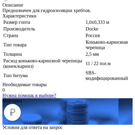
Описание
Предназначен для гидроизоляции хребтов.
Характеристики
Размер гонта
1,0х0,333 м
Производитель
Docke
Страна
Россия
Коньково-карнизная
Тип товара
черепица
Толщина
2,5 мм
Расход коньково-карнизной черепицы
11 / 22 пог.м
(конек/карниз)
SBS-
Тип битума
модифицированный
Необходимые товары
0
Нужна помощь в выборе?
Моя цена
Условия для ответа на запрос