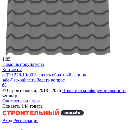
1.85
Помощь покупателю
Контакты
8 920 276-19-00
Заказать обратный звонок
sale@str-online.ru
Задать вопрос
© Строительный, 2018 - 2026
Политика конфиденциальности
Фильтр
Очистить фильтры
Показать
144
товара
Вход
Регистрация