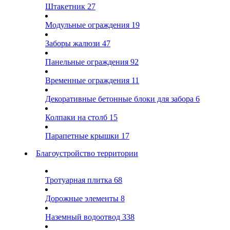
Штакетник
27
Модульные ограждения
19
Заборы жалюзи
47
Панельные ограждения
92
Временные ограждения
11
Декоративные бетонные блоки для забора
6
Колпаки на столб
15
Парапетные крышки
17
Благоустройство территории
Тротуарная плитка
68
Дорожные элементы
8
Наземный водоотвод
338