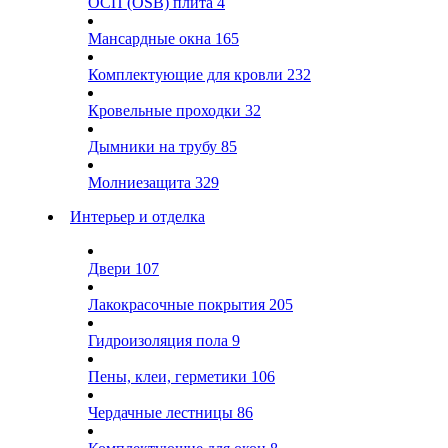
ОСП (OSB) плита
4
Мансардные окна
165
Комплектующие для кровли
232
Кровельные проходки
32
Дымники на трубу
85
Молниезащита
329
Интерьер и отделка
Двери
107
Лакокрасочные покрытия
205
Гидроизоляция пола
9
Пены, клеи, герметики
106
Чердачные лестницы
86