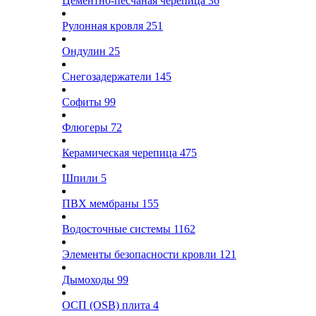
Цементно-песчаная черепица
36
Рулонная кровля
251
Ондулин
25
Снегозадержатели
145
Софиты
99
Флюгеры
72
Керамическая черепица
475
Шпили
5
ПВХ мембраны
155
Водосточные системы
1162
Элементы безопасности кровли
121
Дымоходы
99
ОСП (OSB) плита
4