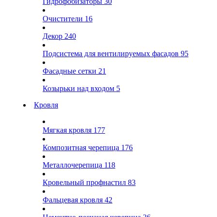
Гидрофобизаторы
30
Очистители
16
Декор
240
Подсистема для вентилируемых фасадов
95
Фасадные сетки
21
Козырьки над входом
5
Кровля
Мягкая кровля
177
Композитная черепица
176
Металлочерепица
118
Кровельный профнастил
83
Фальцевая кровля
42