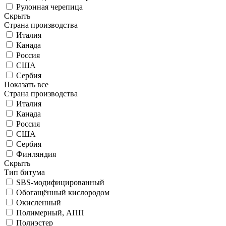
Рулонная черепица
Скрыть
Страна производства
Италия
Канада
Россия
США
Сербия
Показать все
Страна производства
Италия
Канада
Россия
США
Сербия
Финляндия
Скрыть
Тип битума
SBS-модифицированный
Обогащённый кислородом
Окисленный
Полимерный, АПП
Полиэстер