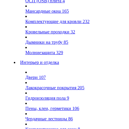
ОСП (OSB) плита
4
Мансардные окна
165
Комплектующие для кровли
232
Кровельные проходки
32
Дымники на трубу
85
Молниезащита
329
Интерьер и отделка
Двери
107
Лакокрасочные покрытия
205
Гидроизоляция пола
9
Пены, клеи, герметики
106
Чердачные лестницы
86