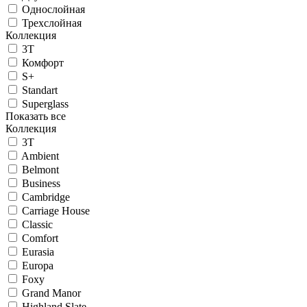
Однослойная
Трехслойная
Коллекция
3T
Комфорт
S+
Standart
Superglass
Показать все
Коллекция
3T
Ambient
Belmont
Business
Cambridge
Carriage House
Classic
Comfort
Eurasia
Europa
Foxy
Grand Manor
Highland Slate