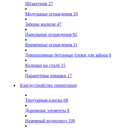
Штакетник
27
Модульные ограждения
19
Заборы жалюзи
47
Панельные ограждения
92
Временные ограждения
11
Декоративные бетонные блоки для забора
6
Колпаки на столб
15
Парапетные крышки
17
Благоустройство территории
Тротуарная плитка
68
Дорожные элементы
8
Наземный водоотвод
338