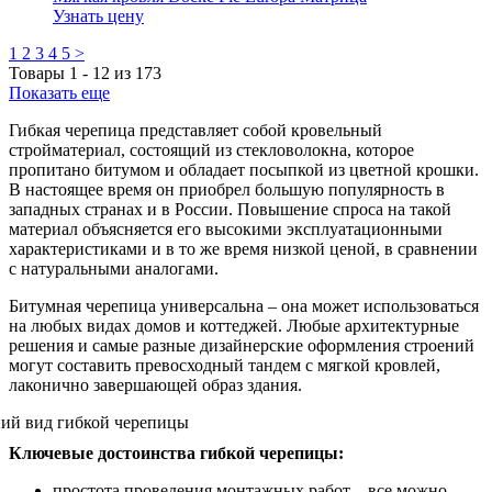
Узнать цену
1
2
3
4
5
>
Товары
1
-
12
из
173
Показать еще
Гибкая черепица представляет собой кровельный
стройматериал, состоящий из стекловолокна, которое
пропитано битумом и обладает посыпкой из цветной крошки.
В настоящее время он приобрел большую популярность в
западных странах и в России. Повышение спроса на такой
материал объясняется его высокими эксплуатационными
характеристиками и в то же время низкой ценой, в сравнении
с натуральными аналогами.
Битумная черепица универсальна – она может использоваться
на любых видах домов и коттеджей. Любые архитектурные
решения и самые разные дизайнерские оформления строений
могут составить превосходный тандем с мягкой кровлей,
лаконично завершающей образ здания.
Ключевые достоинства гибкой черепицы:
простота проведения монтажных работ – все можно