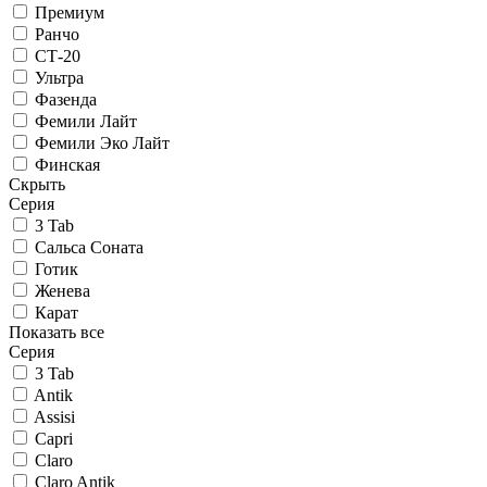
Премиум
Ранчо
СТ-20
Ультра
Фазенда
Фемили Лайт
Фемили Эко Лайт
Финская
Скрыть
Серия
3 Tab
Сальса Соната
Готик
Женева
Карат
Показать все
Серия
3 Tab
Antik
Assisi
Capri
Claro
Claro Antik