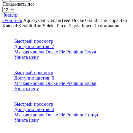
Показывать по:
Фильтр
Очистить
Aquasystem
CertainTeed
Docke
Grand Line
Icopal
Iko
Katepal
Kerabit
RoofShield
Tarco
Tegola
Брит
Технониколь
Быстрый просмотр
Доступно цветов:
7
Мягкая кровля Docke Pie Premium Генуя
Узнать цену
Быстрый просмотр
Доступно цветов:
5
Мягкая кровля Docke Pie Premium Кельн
Узнать цену
Быстрый просмотр
Доступно цветов:
4
Мягкая кровля Docke Pie Premium Ницца
Узнать цену