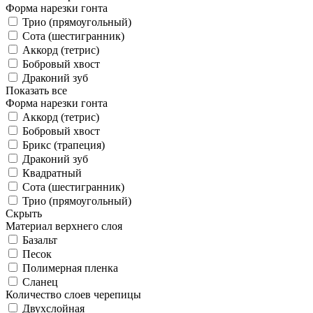
Форма нарезки гонта
Трио (прямоугольный)
Сота (шестигранник)
Аккорд (тетрис)
Бобровый хвост
Драконий зуб
Показать все
Форма нарезки гонта
Аккорд (тетрис)
Бобровый хвост
Брикс (трапеция)
Драконий зуб
Квадратный
Сота (шестигранник)
Трио (прямоугольный)
Скрыть
Материал верхнего слоя
Базальт
Песок
Полимерная пленка
Сланец
Количество слоев черепицы
Двухслойная