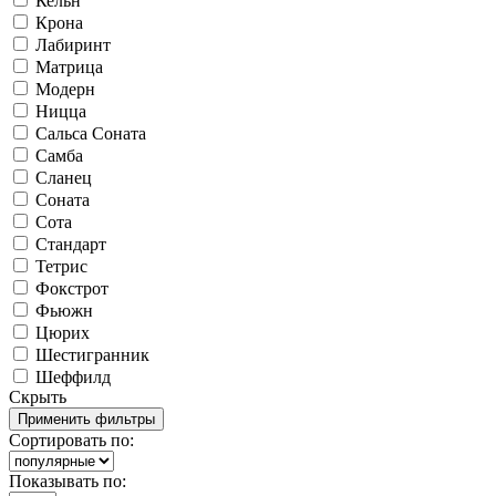
Кельн
Крона
Лабиринт
Матрица
Модерн
Ницца
Сальса Соната
Самба
Сланец
Соната
Сота
Стандарт
Тетрис
Фокстрот
Фьюжн
Цюрих
Шестигранник
Шеффилд
Скрыть
Сортировать по:
Показывать по: