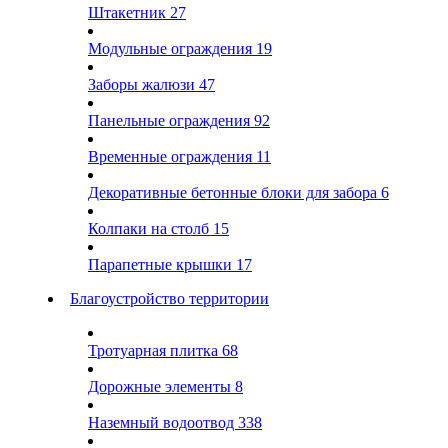
Штакетник
27
Модульные ограждения
19
Заборы жалюзи
47
Панельные ограждения
92
Временные ограждения
11
Декоративные бетонные блоки для забора
6
Колпаки на столб
15
Парапетные крышки
17
Благоустройство территории
Тротуарная плитка
68
Дорожные элементы
8
Наземный водоотвод
338