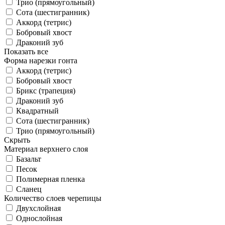
Трио (прямоугольный)
Сота (шестигранник)
Аккорд (тетрис)
Бобровый хвост
Драконий зуб
Показать все
Форма нарезки гонта
Аккорд (тетрис)
Бобровый хвост
Брикс (трапеция)
Драконий зуб
Квадратный
Сота (шестигранник)
Трио (прямоугольный)
Скрыть
Материал верхнего слоя
Базальт
Песок
Полимерная пленка
Сланец
Количество слоев черепицы
Двухслойная
Однослойная