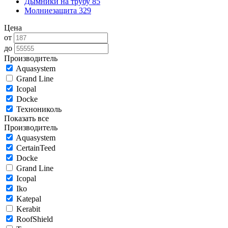
Дымники на трубу
85
Молниезащита
329
Цена
от
до
Производитель
Aquasystem
Grand Line
Icopal
Docke
Технониколь
Показать все
Производитель
Aquasystem
CertainTeed
Docke
Grand Line
Icopal
Iko
Katepal
Kerabit
RoofShield