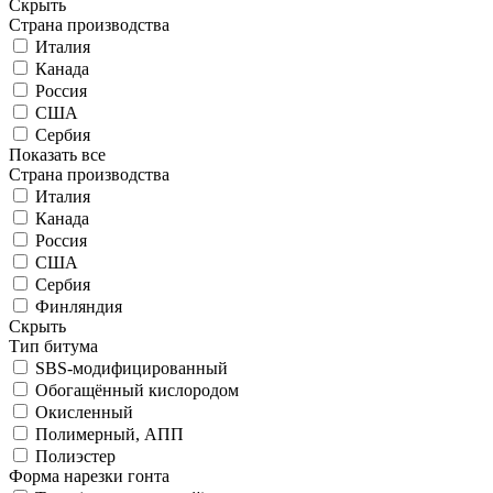
Скрыть
Страна производства
Италия
Канада
Россия
США
Сербия
Показать все
Страна производства
Италия
Канада
Россия
США
Сербия
Финляндия
Скрыть
Тип битума
SBS-модифицированный
Обогащённый кислородом
Окисленный
Полимерный, АПП
Полиэстер
Форма нарезки гонта