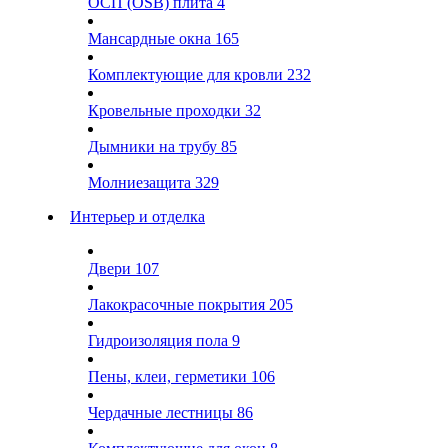
ОСП (OSB) плита
4
Мансардные окна
165
Комплектующие для кровли
232
Кровельные проходки
32
Дымники на трубу
85
Молниезащита
329
Интерьер и отделка
Двери
107
Лакокрасочные покрытия
205
Гидроизоляция пола
9
Пены, клеи, герметики
106
Чердачные лестницы
86