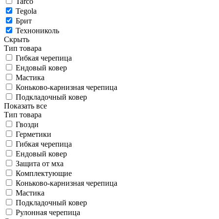
Tarco
Tegola
Брит
Технониколь
Скрыть
Тип товара
Гибкая черепица
Ендовый ковер
Мастика
Коньково-карнизная черепица
Подкладочный ковер
Показать все
Тип товара
Гвозди
Герметики
Гибкая черепица
Ендовый ковер
Защита от мха
Комплектующие
Коньково-карнизная черепица
Мастика
Подкладочный ковер
Рулонная черепица