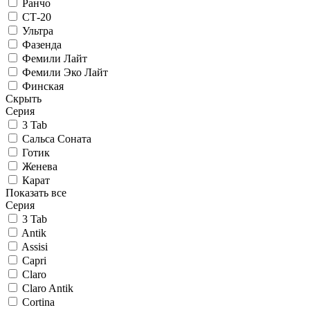
Ранчо
СТ-20
Ультра
Фазенда
Фемили Лайт
Фемили Эко Лайт
Финская
Скрыть
Серия
3 Tab
Сальса Соната
Готик
Женева
Карат
Показать все
Серия
3 Tab
Antik
Assisi
Capri
Claro
Claro Antik
Cortina