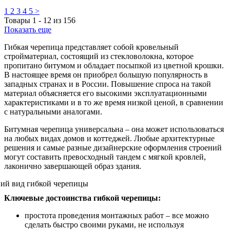
1
2
3
4
5
>
Товары
1
-
12
из
156
Показать еще
Гибкая черепица представляет собой кровельный
стройматериал, состоящий из стекловолокна, которое
пропитано битумом и обладает посыпкой из цветной крошки.
В настоящее время он приобрел большую популярность в
западных странах и в России. Повышение спроса на такой
материал объясняется его высокими эксплуатационными
характеристиками и в то же время низкой ценой, в сравнении
с натуральными аналогами.
Битумная черепица универсальна – она может использоваться
на любых видах домов и коттеджей. Любые архитектурные
решения и самые разные дизайнерские оформления строений
могут составить превосходный тандем с мягкой кровлей,
лаконично завершающей образ здания.
Ключевые достоинства гибкой черепицы:
простота проведения монтажных работ – все можно
сделать быстро своими руками, не используя