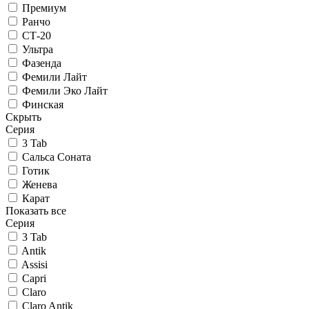
Премиум
Ранчо
СТ-20
Ультра
Фазенда
Фемили Лайт
Фемили Эко Лайт
Финская
Скрыть
Серия
3 Tab
Сальса Соната
Готик
Женева
Карат
Показать все
Серия
3 Tab
Antik
Assisi
Capri
Claro
Claro Antik