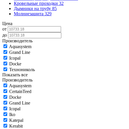
Кровельные проходки
32
Дымники на трубу
85
Молниезащита
329
Цена
от
до
Производитель
Aquasystem
Grand Line
Icopal
Docke
Технониколь
Показать все
Производитель
Aquasystem
CertainTeed
Docke
Grand Line
Icopal
Iko
Katepal
Kerabit