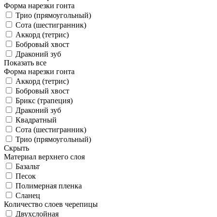
Форма нарезки гонта
Трио (прямоугольный)
Сота (шестигранник)
Аккорд (тетрис)
Бобровый хвост
Драконий зуб
Показать все
Форма нарезки гонта
Аккорд (тетрис)
Бобровый хвост
Брикс (трапеция)
Драконий зуб
Квадратный
Сота (шестигранник)
Трио (прямоугольный)
Скрыть
Материал верхнего слоя
Базальт
Песок
Полимерная пленка
Сланец
Количество слоев черепицы
Двухслойная