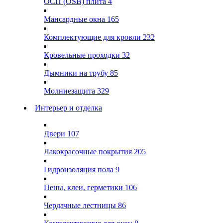
ОСП (OSB) плита
4
Мансардные окна
165
Комплектующие для кровли
232
Кровельные проходки
32
Дымники на трубу
85
Молниезащита
329
Интерьер и отделка
Двери
107
Лакокрасочные покрытия
205
Гидроизоляция пола
9
Пены, клеи, герметики
106
Чердачные лестницы
86