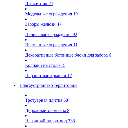
Штакетник
27
Модульные ограждения
19
Заборы жалюзи
47
Панельные ограждения
92
Временные ограждения
11
Декоративные бетонные блоки для забора
6
Колпаки на столб
15
Парапетные крышки
17
Благоустройство территории
Тротуарная плитка
68
Дорожные элементы
8
Наземный водоотвод
338