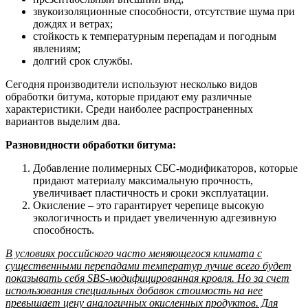
звукоизоляционные способности, отсутствие шума при
дождях и ветрах;
стойкость к температурным перепадам и погодным
явлениям;
долгий срок службы.
Сегодня производители используют несколько видов
обработки битума, которые придают ему различные
характеристики. Среди наиболее распространенных
вариантов выделим два.
Разновидности обработки битума:
Добавление полимерных СБС-модификаторов, которые
придают материалу максимальную прочность,
увеличивает пластичность и сроки эксплуатации.
Окисление – это гарантирует черепице высокую
экологичность и придает увеличенную адгезивную
способность.
В условиях российского часто меняющегося климата с
существенными перепадами температур лучше всего будет
показывать себя SBS-модифицированная кровля. Но за счет
использования специальных добавок стоимость на нее
превышает цену аналогичных окисленных продуктов. Для