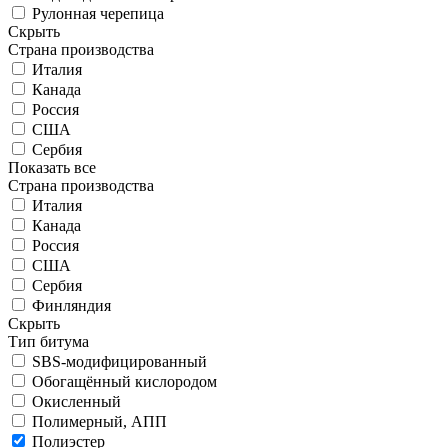
Рулонная черепица
Скрыть
Страна производства
Италия
Канада
Россия
США
Сербия
Показать все
Страна производства
Италия
Канада
Россия
США
Сербия
Финляндия
Скрыть
Тип битума
SBS-модифицированный
Обогащённый кислородом
Окисленный
Полимерный, АПП
Полиэстер