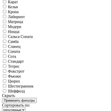
Карат
Кельн
Крона
Лабиринт
Матрица
Модерн
Ницца
Сальса Соната
Самба
Сланец
Соната
Сота
Стандарт
Тетрис
Фокстрот
Фьюжн
Цюрих
Шестигранник
Шеффилд
Скрыть
Сортировать по: