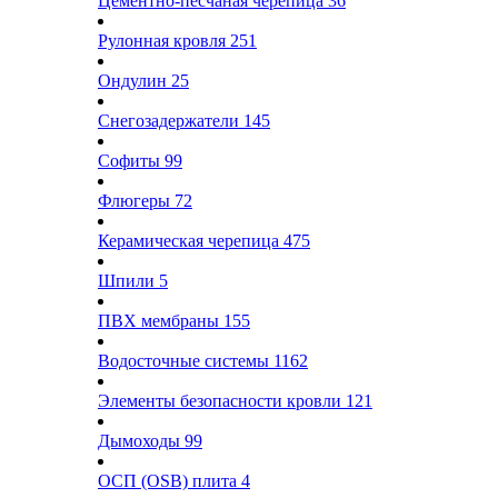
Цементно-песчаная черепица
36
Рулонная кровля
251
Ондулин
25
Снегозадержатели
145
Софиты
99
Флюгеры
72
Керамическая черепица
475
Шпили
5
ПВХ мембраны
155
Водосточные системы
1162
Элементы безопасности кровли
121
Дымоходы
99
ОСП (OSB) плита
4