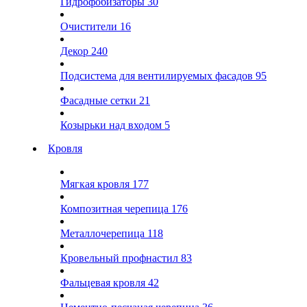
Гидрофобизаторы
30
Очистители
16
Декор
240
Подсистема для вентилируемых фасадов
95
Фасадные сетки
21
Козырьки над входом
5
Кровля
Мягкая кровля
177
Композитная черепица
176
Металлочерепица
118
Кровельный профнастил
83
Фальцевая кровля
42