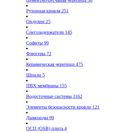
Цементно-песчаная черепица
36
Рулонная кровля
251
Ондулин
25
Снегозадержатели
145
Софиты
99
Флюгеры
72
Керамическая черепица
475
Шпили
5
ПВХ мембраны
155
Водосточные системы
1162
Элементы безопасности кровли
121
Дымоходы
99
ОСП (OSB) плита
4