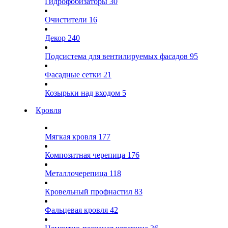
Гидрофобизаторы
30
Очистители
16
Декор
240
Подсистема для вентилируемых фасадов
95
Фасадные сетки
21
Козырьки над входом
5
Кровля
Мягкая кровля
177
Композитная черепица
176
Металлочерепица
118
Кровельный профнастил
83
Фальцевая кровля
42