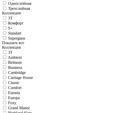
Однослойная
Трехслойная
Коллекция
3T
Комфорт
S+
Standart
Superglass
Показать все
Коллекция
3T
Ambient
Belmont
Business
Cambridge
Carriage House
Classic
Comfort
Eurasia
Europa
Foxy
Grand Manor
Highland Slate