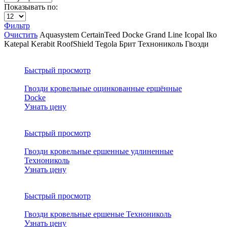
Показывать по:
Фильтр
Очистить
Aquasystem
CertainTeed
Docke
Grand Line
Icopal
Iko
Katepal
Kerabit
RoofShield
Tegola
Брит
Технониколь
Гвозди
Быстрый просмотр
Гвозди кровельные оцинкованные ершённые
Docke
Узнать цену
Быстрый просмотр
Гвозди кровельные ершенные удлиненные
Технониколь
Узнать цену
Быстрый просмотр
Гвозди кровельные ершеные Технониколь
Узнать цену