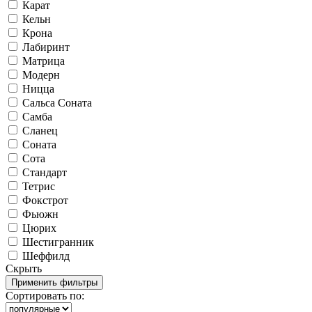
Карат
Кельн
Крона
Лабиринт
Матрица
Модерн
Ницца
Сальса Соната
Самба
Сланец
Соната
Сота
Стандарт
Тетрис
Фокстрот
Фьюжн
Цюрих
Шестигранник
Шеффилд
Скрыть
Сортировать по: