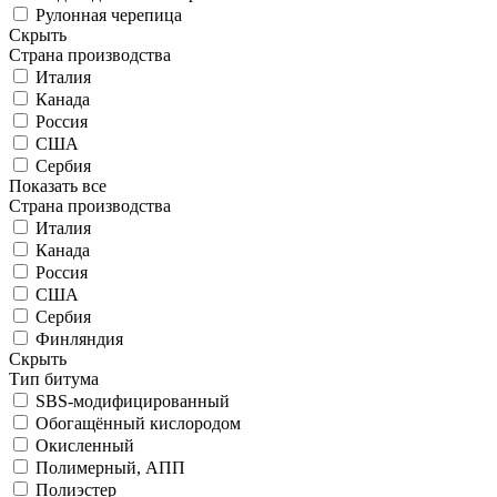
Рулонная черепица
Скрыть
Страна производства
Италия
Канада
Россия
США
Сербия
Показать все
Страна производства
Италия
Канада
Россия
США
Сербия
Финляндия
Скрыть
Тип битума
SBS-модифицированный
Обогащённый кислородом
Окисленный
Полимерный, АПП
Полиэстер