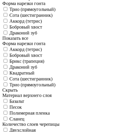
Форма нарезки гонта
Трио (прямоугольный)
Сота (шестигранник)
Аккорд (тетрис)
Бобровый хвост
Драконий зуб
Показать все
Форма нарезки гонта
Аккорд (тетрис)
Бобровый хвост
Брикс (трапеция)
Драконий зуб
Квадратный
Сота (шестигранник)
Трио (прямоугольный)
Скрыть
Материал верхнего слоя
Базальт
Песок
Полимерная пленка
Сланец
Количество слоев черепицы
Двухслойная