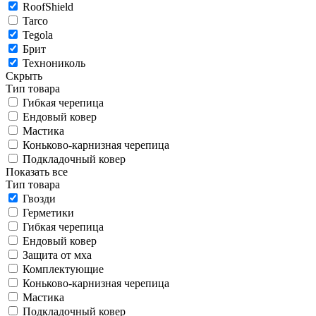
RoofShield
Tarco
Tegola
Брит
Технониколь
Скрыть
Тип товара
Гибкая черепица
Ендовый ковер
Мастика
Коньково-карнизная черепица
Подкладочный ковер
Показать все
Тип товара
Гвозди
Герметики
Гибкая черепица
Ендовый ковер
Защита от мха
Комплектующие
Коньково-карнизная черепица
Мастика
Подкладочный ковер