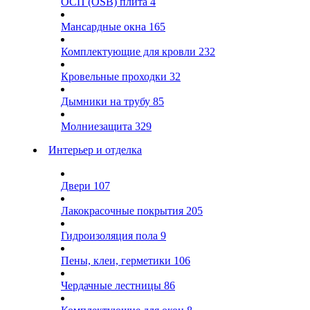
ОСП (OSB) плита
4
Мансардные окна
165
Комплектующие для кровли
232
Кровельные проходки
32
Дымники на трубу
85
Молниезащита
329
Интерьер и отделка
Двери
107
Лакокрасочные покрытия
205
Гидроизоляция пола
9
Пены, клеи, герметики
106
Чердачные лестницы
86