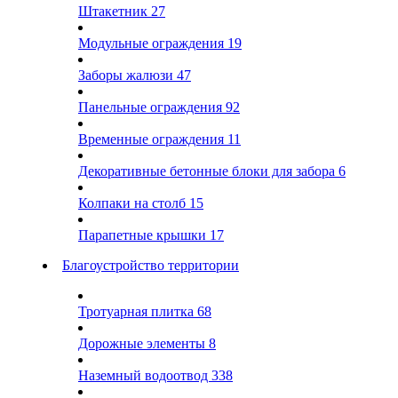
Штакетник
27
Модульные ограждения
19
Заборы жалюзи
47
Панельные ограждения
92
Временные ограждения
11
Декоративные бетонные блоки для забора
6
Колпаки на столб
15
Парапетные крышки
17
Благоустройство территории
Тротуарная плитка
68
Дорожные элементы
8
Наземный водоотвод
338