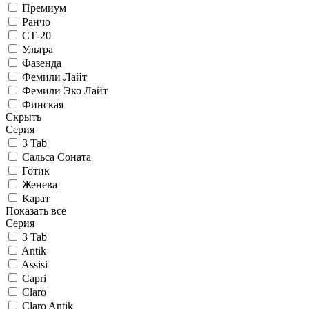
Премиум
Ранчо
СТ-20
Ультра
Фазенда
Фемили Лайт
Фемили Эко Лайт
Финская
Скрыть
Серия
3 Tab
Сальса Соната
Готик
Женева
Карат
Показать все
Серия
3 Tab
Antik
Assisi
Capri
Claro
Claro Antik