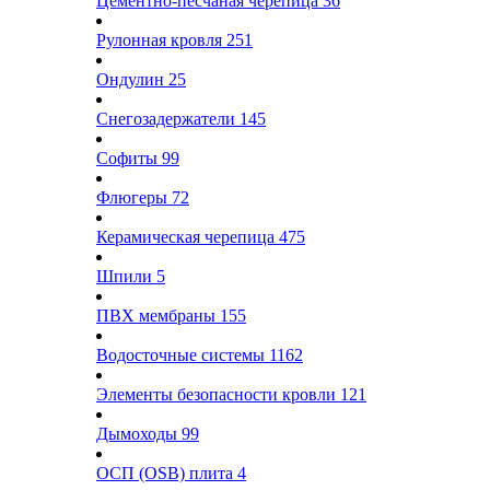
Цементно-песчаная черепица
36
Рулонная кровля
251
Ондулин
25
Снегозадержатели
145
Софиты
99
Флюгеры
72
Керамическая черепица
475
Шпили
5
ПВХ мембраны
155
Водосточные системы
1162
Элементы безопасности кровли
121
Дымоходы
99
ОСП (OSB) плита
4