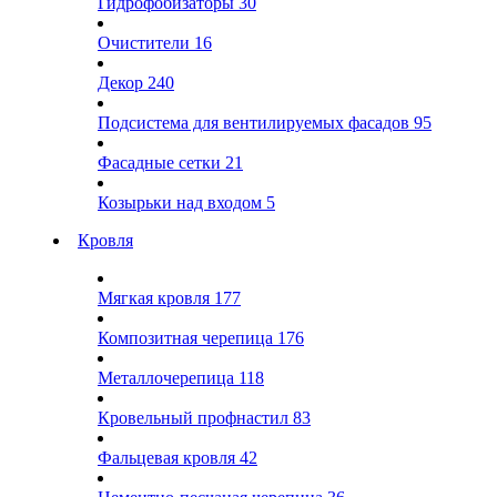
Гидрофобизаторы
30
Очистители
16
Декор
240
Подсистема для вентилируемых фасадов
95
Фасадные сетки
21
Козырьки над входом
5
Кровля
Мягкая кровля
177
Композитная черепица
176
Металлочерепица
118
Кровельный профнастил
83
Фальцевая кровля
42