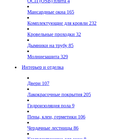
ОСП (OSB) плита
4
Мансардные окна
165
Комплектующие для кровли
232
Кровельные проходки
32
Дымники на трубу
85
Молниезащита
329
Интерьер и отделка
Двери
107
Лакокрасочные покрытия
205
Гидроизоляция пола
9
Пены, клеи, герметики
106
Чердачные лестницы
86