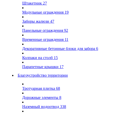
Штакетник
27
Модульные ограждения
19
Заборы жалюзи
47
Панельные ограждения
92
Временные ограждения
11
Декоративные бетонные блоки для забора
6
Колпаки на столб
15
Парапетные крышки
17
Благоустройство территории
Тротуарная плитка
68
Дорожные элементы
8
Наземный водоотвод
338