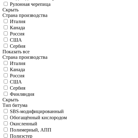
Рулонная черепица
Скрыть
Страна производства
Италия
Канада
Россия
США
Сербия
Показать все
Страна производства
Италия
Канада
Россия
США
Сербия
Финляндия
Скрыть
Тип битума
SBS-модифицированный
Обогащённый кислородом
Окисленный
Полимерный, АПП
Полиэстер