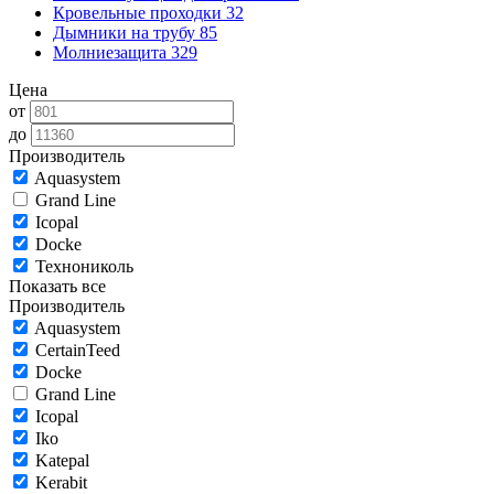
Кровельные проходки
32
Дымники на трубу
85
Молниезащита
329
Цена
от
до
Производитель
Aquasystem
Grand Line
Icopal
Docke
Технониколь
Показать все
Производитель
Aquasystem
CertainTeed
Docke
Grand Line
Icopal
Iko
Katepal
Kerabit