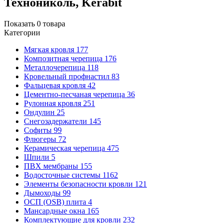
Технониколь, Kerabit
Показать
0
товара
Категории
Мягкая кровля
177
Композитная черепица
176
Металлочерепица
118
Кровельный профнастил
83
Фальцевая кровля
42
Цементно-песчаная черепица
36
Рулонная кровля
251
Ондулин
25
Снегозадержатели
145
Софиты
99
Флюгеры
72
Керамическая черепица
475
Шпили
5
ПВХ мембраны
155
Водосточные системы
1162
Элементы безопасности кровли
121
Дымоходы
99
ОСП (OSB) плита
4
Мансардные окна
165
Комплектующие для кровли
232