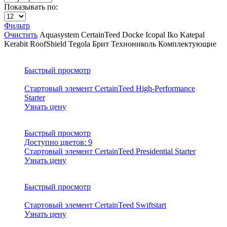
Показывать по:
Фильтр
Очистить
Aquasystem
CertainTeed
Docke
Icopal
Iko
Katepal
Kerabit
RoofShield
Tegola
Брит
Технониколь
Комплектующие
Быстрый просмотр
Стартовый элемент CertainTeed High-Performance
Starter
Узнать цену
Быстрый просмотр
Доступно цветов:
9
Стартовый элемент CertainTeed Presidential Starter
Узнать цену
Быстрый просмотр
Стартовый элемент CertainTeed Swiftstart
Узнать цену