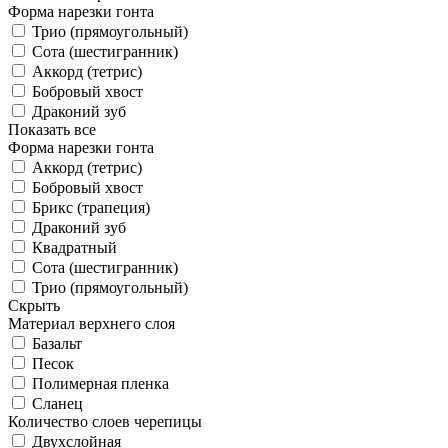
Форма нарезки гонта
Трио (прямоугольный)
Сота (шестигранник)
Аккорд (тетрис)
Бобровый хвост
Драконий зуб
Показать все
Форма нарезки гонта
Аккорд (тетрис)
Бобровый хвост
Брикс (трапеция)
Драконий зуб
Квадратный
Сота (шестигранник)
Трио (прямоугольный)
Скрыть
Материал верхнего слоя
Базальт
Песок
Полимерная пленка
Сланец
Количество слоев черепицы
Двухслойная