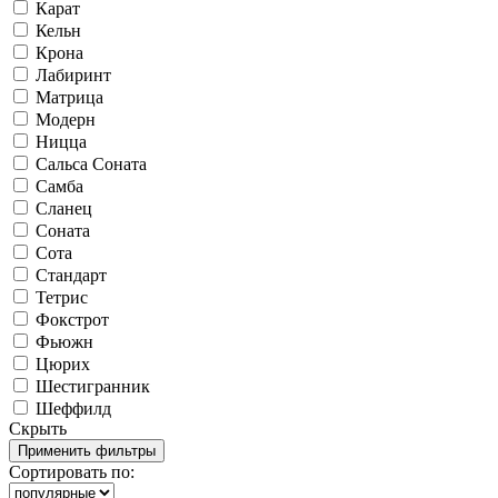
Карат
Кельн
Крона
Лабиринт
Матрица
Модерн
Ницца
Сальса Соната
Самба
Сланец
Соната
Сота
Стандарт
Тетрис
Фокстрот
Фьюжн
Цюрих
Шестигранник
Шеффилд
Скрыть
Сортировать по: