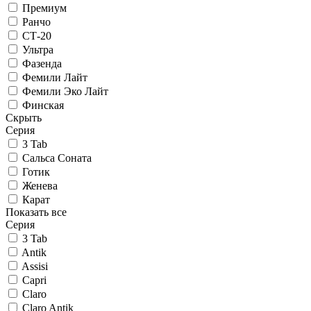
Премиум
Ранчо
СТ-20
Ультра
Фазенда
Фемили Лайт
Фемили Эко Лайт
Финская
Скрыть
Серия
3 Tab
Сальса Соната
Готик
Женева
Карат
Показать все
Серия
3 Tab
Antik
Assisi
Capri
Claro
Claro Antik