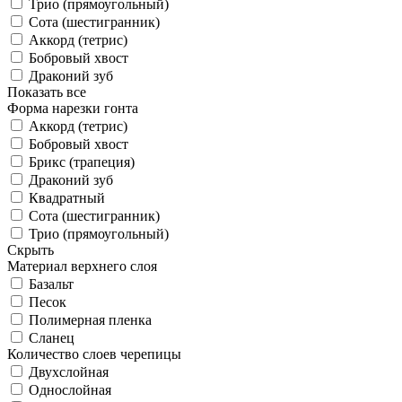
Трио (прямоугольный)
Сота (шестигранник)
Аккорд (тетрис)
Бобровый хвост
Драконий зуб
Показать все
Форма нарезки гонта
Аккорд (тетрис)
Бобровый хвост
Брикс (трапеция)
Драконий зуб
Квадратный
Сота (шестигранник)
Трио (прямоугольный)
Скрыть
Материал верхнего слоя
Базальт
Песок
Полимерная пленка
Сланец
Количество слоев черепицы
Двухслойная
Однослойная