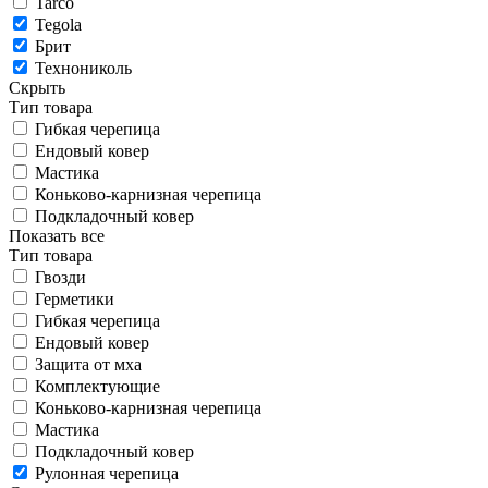
Tarco
Tegola
Брит
Технониколь
Скрыть
Тип товара
Гибкая черепица
Ендовый ковер
Мастика
Коньково-карнизная черепица
Подкладочный ковер
Показать все
Тип товара
Гвозди
Герметики
Гибкая черепица
Ендовый ковер
Защита от мха
Комплектующие
Коньково-карнизная черепица
Мастика
Подкладочный ковер
Рулонная черепица