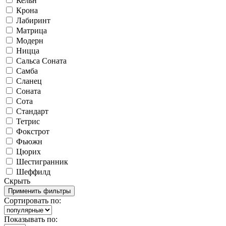
Кельн
Крона
Лабиринт
Матрица
Модерн
Ницца
Сальса Соната
Самба
Сланец
Соната
Сота
Стандарт
Тетрис
Фокстрот
Фьюжн
Цюрих
Шестигранник
Шеффилд
Скрыть
Сортировать по:
Показывать по: