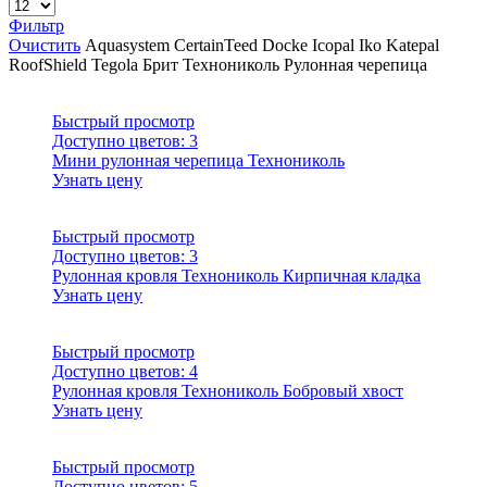
Фильтр
Очистить
Aquasystem
CertainTeed
Docke
Icopal
Iko
Katepal
RoofShield
Tegola
Брит
Технониколь
Рулонная черепица
Быстрый просмотр
Доступно цветов:
3
Мини рулонная черепица Технониколь
Узнать цену
Быстрый просмотр
Доступно цветов:
3
Рулонная кровля Технониколь Кирпичная кладка
Узнать цену
Быстрый просмотр
Доступно цветов:
4
Рулонная кровля Технониколь Бобровый хвост
Узнать цену
Быстрый просмотр
Доступно цветов:
5