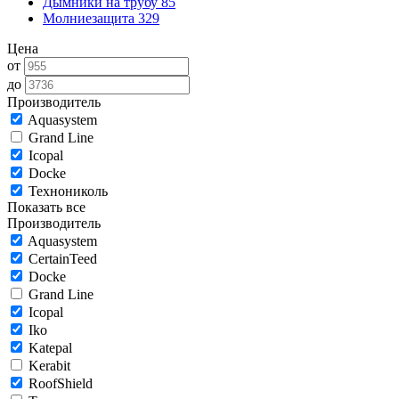
Дымники на трубу
85
Молниезащита
329
Цена
от
до
Производитель
Aquasystem
Grand Line
Icopal
Docke
Технониколь
Показать все
Производитель
Aquasystem
CertainTeed
Docke
Grand Line
Icopal
Iko
Katepal
Kerabit
RoofShield