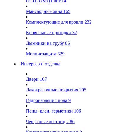
ОСП (OSB) плита
4
Мансардные окна
165
Комплектующие для кровли
232
Кровельные проходки
32
Дымники на трубу
85
Молниезащита
329
Интерьер и отделка
Двери
107
Лакокрасочные покрытия
205
Гидроизоляция пола
9
Пены, клеи, герметики
106
Чердачные лестницы
86