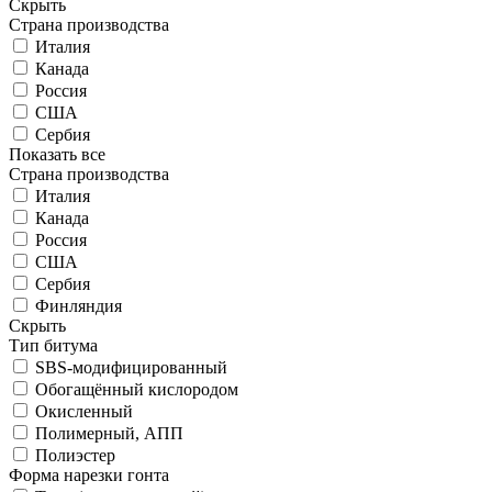
Скрыть
Страна производства
Италия
Канада
Россия
США
Сербия
Показать все
Страна производства
Италия
Канада
Россия
США
Сербия
Финляндия
Скрыть
Тип битума
SBS-модифицированный
Обогащённый кислородом
Окисленный
Полимерный, АПП
Полиэстер
Форма нарезки гонта