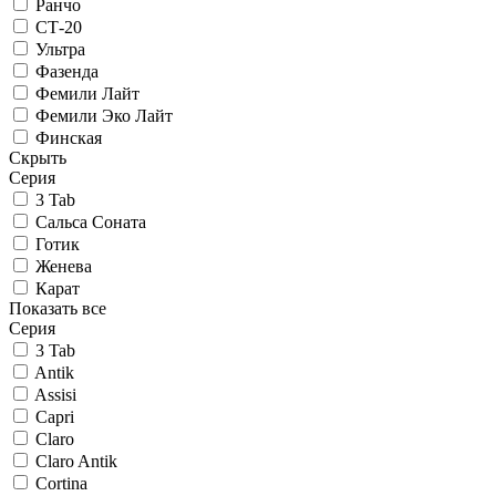
Ранчо
СТ-20
Ультра
Фазенда
Фемили Лайт
Фемили Эко Лайт
Финская
Скрыть
Серия
3 Tab
Сальса Соната
Готик
Женева
Карат
Показать все
Серия
3 Tab
Antik
Assisi
Capri
Claro
Claro Antik
Cortina