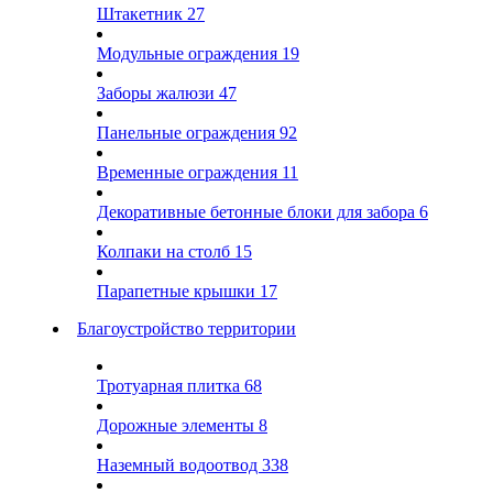
Штакетник
27
Модульные ограждения
19
Заборы жалюзи
47
Панельные ограждения
92
Временные ограждения
11
Декоративные бетонные блоки для забора
6
Колпаки на столб
15
Парапетные крышки
17
Благоустройство территории
Тротуарная плитка
68
Дорожные элементы
8
Наземный водоотвод
338